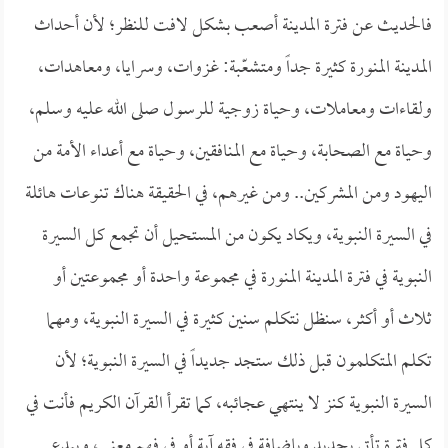
فالحديث عن فترة المدينة أصعب بشكل لافت للنظر؛ لأن أحداث
المدينة المنورة كثيرة جداً ومتشعّبة: غزوات، وسرايا، ومعاهدات،
ولقاءات ومعاملات، وحياة زوجية للرسول صلى الله عليه وسلم،
وحياة مع الصحابة، وحياة مع المنافقين، وحياة مع أعداء الأمة من
اليهود ومن المشركين.. ومن غيرهم، في الحقيقة هناك تنوعات هائلة
في السيرة النبوية، ويكاد يكون من المستحيل أن تجمع كل السيرة
النبوية في فترة المدينة المنورة في مجموعة واحدة أو مجموعتين أو
ثلاث أو أكثر، سنظل نتكلم سنين كثيرة في السيرة النبوية، ومهما
تكلم المتكلمون قبل ذلك ستجد جديداً في السيرة النبوية؛ لأن
السيرة النبوية كنز لا ينتهي عجائبه، كما تقرأ القرآن الكريم فأنت في
كل فترة تأتي بجديد وبإضافة في فقه آية أو في فهم معنى، ويبدع