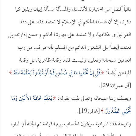
دائماً أفضل من اختيارنا لأنفسنا، والمسألة مسألة إيمان ويقين كما
ذكرنا، إلا أن فلسفة الحكم في الإسلام لا تعتمد فقط على دقة
القوانين وإحكامها، ولا تعتمد على مهارة الحاكم وحسن إدارته، بل
تعتمد أيضاً على الشعور الدائم من المسلم بأنه مراقب من رب
العالمين سبحانه وتعالى، وليست فقط رقابة ظاهرية، بل رقابة
للباطن أيضاً:
قُلْ إِنْ تُخْفُوا مَا فِي صُدُورِكُمْ أَوْ تُبْدُوهُ يَعْلَمْهُ اللَّهُ
[آل عمران:29].
ويصف ربنا سبحانه وتعالى نفسه بقوله:
يَعْلَمُ خَائِنَةَ الأَعْيُنِ وَمَا
تُخْفِي الصُّدُورُ
[غافر:19].
ونتيجة هذه المراقبة سيكون الحساب يوم القيامة ثم الجنة أو النار،