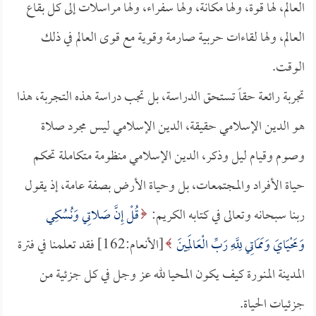
العالم، لها قوة، ولها مكانة، ولها سفراء، ولها مراسلات إلى كل بقاع
العالم، ولها لقاءات حربية صارمة وقوية مع قوى العالم في ذلك
الوقت.
تجربة رائعة حقاً تستحق الدراسة، بل تجب دراسة هذه التجربة، هذا
هو الدين الإسلامي حقيقة، الدين الإسلامي ليس مجرد صلاة
وصوم وقيام ليل وذكر، الدين الإسلامي منظومة متكاملة تحكم
حياة الأفراد والمجتمعات، بل وحياة الأرض بصفة عامة، إذ يقول
ربنا سبحانه وتعالى في كتابه الكريم:
قُلْ إِنَّ صَلاتِي وَنُسُكِي
وَمَحْيَايَ وَمَمَاتِي لِلَّهِ رَبِّ الْعَالَمِينَ
[الأنعام:162] فقد تعلمنا في فترة
المدينة المنورة كيف يكون المحيا لله عز وجل في كل جزئية من
جزئيات الحياة.