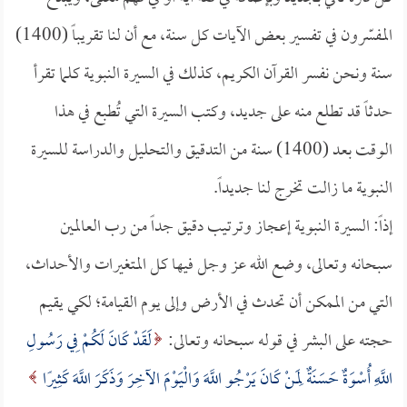
المفسّرون في تفسير بعض الآيات كل سنة، مع أن لنا تقريباً (1400)
سنة ونحن نفسر القرآن الكريم، كذلك في السيرة النبوية كلما تقرأ
حدثاً قد تطلع منه على جديد، وكتب السيرة التي تُطبع في هذا
الوقت بعد (1400) سنة من التدقيق والتحليل والدراسة للسيرة
النبوية ما زالت تخرج لنا جديداً.
إذاً: السيرة النبوية إعجاز وترتيب دقيق جداً من رب العالمين
سبحانه وتعالى، وضع الله عز وجل فيها كل المتغيرات والأحداث،
التي من الممكن أن تحدث في الأرض وإلى يوم القيامة؛ لكي يقيم
حجته على البشر في قوله سبحانه وتعالى:
لَقَدْ كَانَ لَكُمْ فِي رَسُولِ
اللَّهِ أُسْوَةٌ حَسَنَةٌ لِمَنْ كَانَ يَرْجُو اللَّهَ وَالْيَوْمَ الآخِرَ وَذَكَرَ اللَّهَ كَثِيرًا