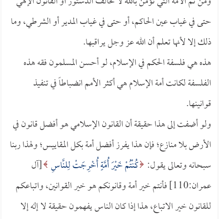
ومن ثم الأمة التي تؤمن بالله لا تخالف الدستور أو القانون الإلهي
حتى في غياب عين الحاكم، أو حتى في غياب المدير أو الشرطي، وما
ذلك إلا لأنها تعلم أن الله عز وجل يراقبها.
هذه هي فلسفة الحكم في الإسلام، لو أحسن المسلمون فقه هذه
الفلسفة لكانت أمة الإسلام هي أكثر الأمم انضباطاً في تنفيذ
قوانينها.
ولو أضفت إلى هذا حقيقة أن القانون الإسلامي هو أفضل قانون في
الأرض بلا منازع؛ فإن هذا يفرز أفضل أمة بكل المقاييس؛ ولهذا ربنا
سبحانه وتعالى يقول:
كُنْتُمْ خَيْرَ أُمَّةٍ أُخْرِجَتْ لِلنَّاسِ
[آل
عمران:110] فأنتم خير أمة وقانونكم هو خير القوانين، واتباعكم
للقانون خير الاتباع، هذا إذا كان الناس يفهمون حقيقة لا إله إلا