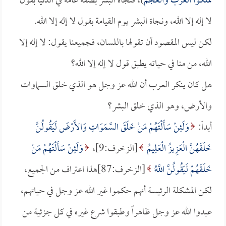
تملكوا العرب والعجم
)، فنجاة البشر بصفة عامة في الدنيا بقول
لا إله إلا الله، ونجاة البشر يوم القيامة بقول لا إله إلا الله.
لكن ليس المقصود أن تقولها باللسان، فجميعنا يقول: لا إله إلا
الله، من منا في حياته يطبق قول لا إله إلا الله؟
هل كان ينكر العرب أن الله عز وجل هو الذي خلق السماوات
والأرض، وهو الذي خلق البشر؟
أبداً:
وَلَئِنْ سَأَلْتَهُمْ مَنْ خَلَقَ السَّمَوَاتِ وَالأَرْضَ لَيَقُولُنَّ
خَلَقَهُنَّ الْعَزِيزُ الْعَلِيمُ
[الزخرف:9]،
وَلَئِنْ سَأَلْتَهُمْ مَنْ
خَلَقَهُمْ لَيَقُولُنَّ اللَّهُ
[الزخرف:87]هذا اعتراف من الجميع،
لكن المشكلة الرئيسة أنهم حكموا غير الله عز وجل في حياتهم،
عبدوا الله عز وجل ظاهراً وطبقوا شرع غيره في كل جزئية من