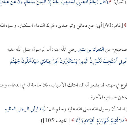
 وتعالى:
وَقَالَ رَبُّكُمُ ادْعُونِي أَسْتَجِبْ لَكُمْ إِنَّ الَّذِينَ يَسْتَكْبِرُونَ عَنْ عِبَادَتِ
[غافر:60] أي: عن دعائي وتوحيدي، فترك الدعاء استكبار، وسماه الله
صحيح- عن
النعمان بن بشير
رضي الله عنه: أن الرسول صلى الله عليه
ْعُونِي أَسْتَجِبْ لَكُمْ إِنَّ الَّذِينَ يَسْتَكْبِرُونَ عَنْ عِبَادَتِي سَيَدْخُلُونَ جَهَنَّمَ
ع في مهنته قد يشعر أنه قد امتلك الأسباب، فلا حاجة له في الدعاء، وهنا
هيك عن حساب الآخرة.
ضاه: أن رسول الله صلى الله عليه وسلم قال: (
إنه ليأتي الرجل العظيم
فَلا نُقِيمُ لَهُمْ يَوْمَ الْقِيَامَةِ وَزْنًا
[الكهف:105]).