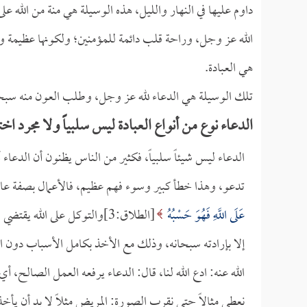
داوم عليها في النهار والليل، هذه الوسيلة هي منة من الله 
الله عز وجل، وراحة قلب دائمة للمؤمنين؛ ولكونها عظيمة ول
هي العبادة.
تلك الوسيلة هي الدعاء لله عز وجل، وطلب العون منه سبحا
الدعاء نوع من أنواع العبادة ليس سلبياً ولا مجرد اخت
الدعاء ليس شيئاً سلبياً، فكثير من الناس يظنون أن الدعاء 
تدعو، وهذا خطأ كبير وسوء فهم عظيم، فالأعمال بصفة عامة لا
عَلَى اللَّهِ فَهُوَ حَسْبُهُ
[الطلاق:3]والتوكل على الله 
إلا بإرادته سبحانه، وذلك مع الأخذ بكامل الأسباب دون ال
الله عنه: ادع الله لنا، قال: الدعاء يرفعه العمل الصالح، أي
نعطي مثالاً حتى نقرب الصورة: المريض مثلاً لا بد أن يأخذ ا