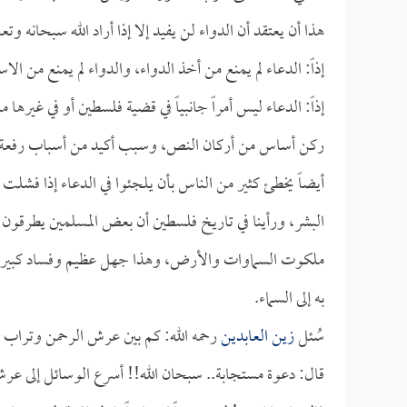
هذا أن يعتقد أن الدواء لن يفيد إلا إذا أراد الله سبحانه وتعا
إذاً: الدعاء لم يمنع من أخذ الدواء، والدواء لم يمنع من الاس
إذاً: الدعاء ليس أمراً جانبياً في قضية فلسطين أو في غيرها 
ركن أساس من أركان النص، وسبب أكيد من أسباب رفعة ا
أيضاً يخطئ كثير من الناس بأن يلجئوا في الدعاء إذا فشلت
البشر، ورأينا في تاريخ فلسطين أن بعض المسلمين يطرقون أب
ملكوت السماوات والأرض، وهذا جهل عظيم وفساد كبير، ول
به إلى السماء.
سُئل
زين العابدين
رحمه الله: كم بين عرش الرحمن وتراب
قال: دعوة مستجابة.. سبحان الله!! أسرع الوسائل إلى عر