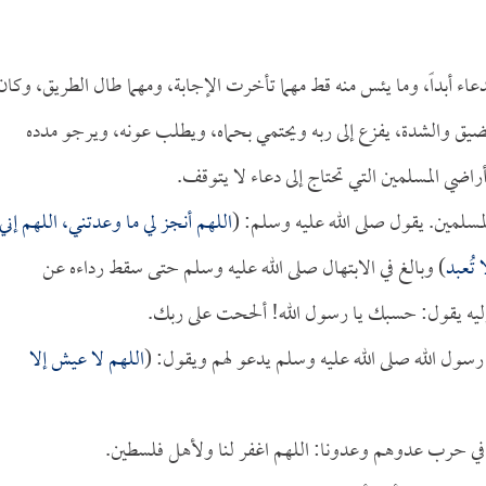
عاء أبداً، وما يئس منه قط مهما تأخرت الإجابة، ومهما طال الطريق، وكان
الضيق والشدة، يفزع إلى ربه ويحتمي بحماه، ويطلب عونه، ويرجو مدده
راضي المسلمين التي تحتاج إلى دعاء لا يتوقف.
لمسلمين. يقول صلى الله عليه وسلم: (
اللهم أنجز لي ما وعدتني، اللهم إني
تُعبد
) وبالغ في الابتهال صلى الله عليه وسلم حتى سقط رداءه عن
إليه يقول: حسبك يا رسول الله! ألححت على ربك.
سول الله صلى الله عليه وسلم يدعو لهم ويقول: (
اللهم لا عيش إلا
في حرب عدوهم وعدونا: اللهم اغفر لنا ولأهل فلسطين.