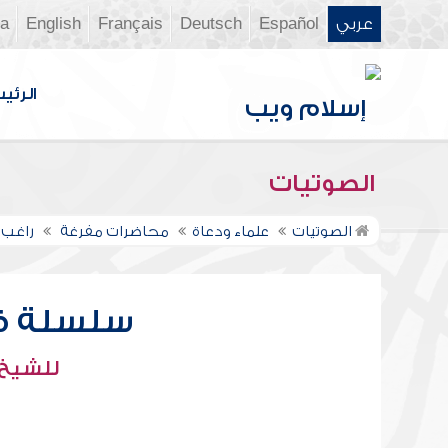
عربي
Español
Deutsch
Français
English
ia
الرئي
الصوتيات
الصوتيات
علماء ودعاة
محاضرات مفرغة
راغب 
سلسلة ف
للشيخ 