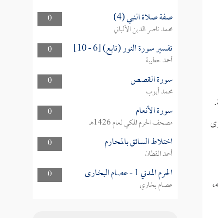
صفة صلاة النبي (4)
0
محمد ناصر الدين الألباني
تفسير سورة النور (تابع) [6 - 10]
0
أحمد حطيبة
سورة القصص
0
محمد أيوب
.
سورة الأنعام
0
وى
مصحف الحرم المكي لعام 1426هـ
اختلاط السائق بالمحارم
0
أحمد القطان
الحرم المدني 1 - عصام البخارى
0
،
عصام بخاري