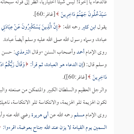
فالدعاء يا إخوة! ليس شيئاً اختيارياً، انظر إلى قوله سبحانه
سَيَدْخُلُونَ جَهَنَّمَ دَاخِرِينَ
[غافر:60].
يقول
ابن كثير
رحمه الله:
إِنَّ الَّذِينَ يَسْتَكْبِرُونَ عَنْ عِبَادَتِي
عبادة، وسماه رسول الله صلى الله عليه وسلم أيضاً عبادة.
روى الإمام
أحمد
وأصحاب السنن -وقال
الترمذي
: حسن 
وسلم قال: (
إن الدعاء هو العبادة، ثم قرأ:
وَقَالَ رَبُّكُمُ اد
دَاخِرِينَ
[غافر:60]).
والرجل العظيم والسلطان الكبير والمتمكن من صنعته والبار
تكون الهزيمة تلو الهزيمة، والانتكاسة تلو الانتكاسة، نا
روى الإمام
مسلم
رحمه الله عن
أبي هريرة
رضي الله عنه وأر
السمين يوم القيامة لا يزن عند الله جناح بعوضة، اقرءوا: