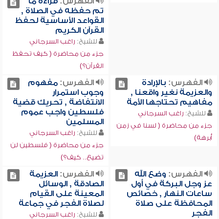
الفهرس:
قراءة ما
تم حفظه في الصلاة ,
القواعد الأساسية لحفظ
القرآن الكريم
للشيخ:
راغب السرجاني
جزء من محاضرة ( كيف تحفظ
القرآن؟)
الفهرس:
بالإرادة
الفهرس:
مفهوم
والعزيمة نغير واقعنا ,
وجوب استمرار
مفاهيم تحتاجها الأمة
الانتفاضة , تحريك قضية
فلسطين واجب عموم
للشيخ:
راغب السرجاني
المسلمين
جزء من محاضرة ( لسنا في زمن
للشيخ:
راغب السرجاني
أبرهة)
جزء من محاضرة ( فلسطين لن
تضيع.. كيف؟)
الفهرس:
وضع الله
الفهرس:
العزيمة
عز وجل البركة في أول
الصادقة , الوسائل
ساعات النهار , خصائص
المعينة على القيام
المحافظة على صلاة
لصلاة الفجر في جماعة
الفجر
للشيخ:
راغب السرجاني