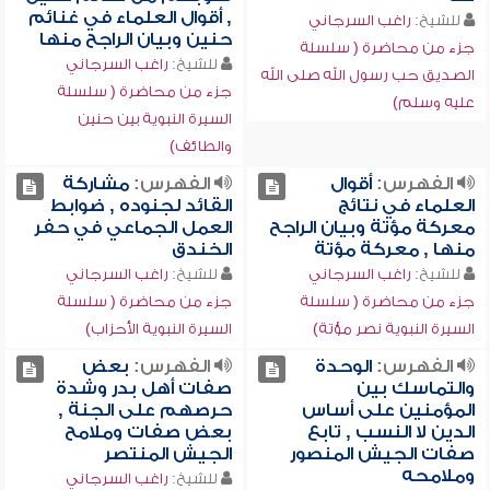
, أقوال العلماء في غنائم
للشيخ:
راغب السرجاني
حنين وبيان الراجح منها
جزء من محاضرة ( سلسلة
للشيخ:
راغب السرجاني
الصديق حب رسول الله صلى الله
جزء من محاضرة ( سلسلة
عليه وسلم)
السيرة النبوية بين حنين
والطائف)
الفهرس:
أقوال
الفهرس:
مشاركة
العلماء في نتائج
القائد لجنوده , ضوابط
معركة مؤتة وبيان الراجح
العمل الجماعي في حفر
منها , معركة مؤتة
الخندق
للشيخ:
راغب السرجاني
للشيخ:
راغب السرجاني
جزء من محاضرة ( سلسلة
جزء من محاضرة ( سلسلة
السيرة النبوية نصر مؤتة)
السيرة النبوية الأحزاب)
الفهرس:
الوحدة
الفهرس:
بعض
والتماسك بين
صفات أهل بدر وشدة
المؤمنين على أساس
حرصهم على الجنة ,
الدين لا النسب , تابع
بعض صفات وملامح
صفات الجيش المنصور
الجيش المنتصر
وملامحه
للشيخ:
راغب السرجاني