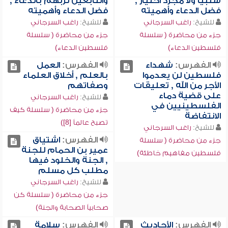
سلبياً ولا مجرد اختيار ,
والتابعين لربهم بالدعاء ,
فضل الدعاء وأهميته
فضل الدعاء وأهميته
للشيخ:
راغب السرجاني
للشيخ:
راغب السرجاني
جزء من محاضرة ( سلسلة
جزء من محاضرة ( سلسلة
فلسطين الدعاء)
فلسطين الدعاء)
الفهرس:
شهداء
الفهرس:
العمل
فلسطين لن يعدموا
بالعلم , أخلاق العلماء
الأجر من الله , تعليقات
وصفاتهم
على قضية دماء
للشيخ:
راغب السرجاني
الفلسطينيين في
جزء من محاضرة ( سلسلة كيف
الانتفاضة
تصبح عالماً [8])
للشيخ:
راغب السرجاني
الفهرس:
اشتياق
جزء من محاضرة ( سلسلة
عمير بن الحمام للجنة
فلسطين مفاهيم خاطئة)
, الجنة والخلود فيها
مطلب كل مسلم
للشيخ:
راغب السرجاني
جزء من محاضرة ( سلسلة كن
صحابياً الصحابة والجنة)
الفهرس:
الأحاديث
الفهرس:
سلامة