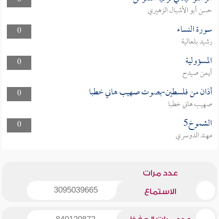
0
حسن أبو الأشبال الزهيري
سورة النساء
0
رشيد بلعالية
المسؤولية
0
أيمن صيدح
أذان من فلسطين-بصوت صهيب هاني خطبا
0
صهيب هاني خطبا
الشموخ5
0
مهند الدوسري
عدد مرات
3095039665
الاستماع