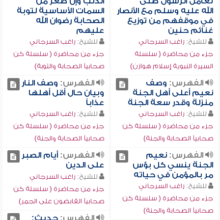
تعامل الرسول صلى
الذنب وإن صغر من
الله عليه وسلم مع الأنصار
السمات الأساسية لتوبة
في موقفهم من توزيع
الصحابة رضوان الله
غنائم حنين
عليهم
للشيخ:
راغب السرجاني
للشيخ:
راغب السرجاني
جزء من محاضرة ( سلسلة
جزء من محاضرة ( سلسلة كن
السيرة النبوية إسلام هوازن)
صحابياً الصحابة والتوبة)
الفهرس:
وصف
الفهرس:
وصف النار
نعيم أعلى أهل الجنة
وبيان حال أقل أهلها
منزلة وقدر سعة الجنة
عذاباً
للشيخ:
راغب السرجاني
للشيخ:
راغب السرجاني
جزء من محاضرة ( سلسلة كن
جزء من محاضرة ( سلسلة كن
صحابياً الصحابة والجنة)
صحابياً الصحابة والجنة)
الفهرس:
نعيم
الفهرس:
أيام الصبر
الجنة ينسي كل بؤس
على الدين
مر بالمؤمن في حياته
للشيخ:
راغب السرجاني
للشيخ:
راغب السرجاني
جزء من محاضرة ( سلسلة كن
جزء من محاضرة ( سلسلة كن
صحابياً القابضون على الجمر)
صحابياً الصحابة والجنة)
الفهرس:
حديث: