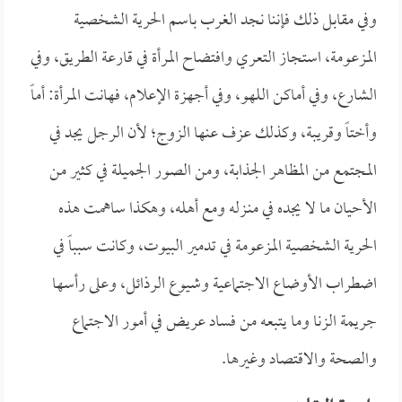
وفي مقابل ذلك فإننا نجد الغرب باسم الحرية الشخصية
المزعومة، استجاز التعري وافتضاح المرأة في قارعة الطريق، وفي
الشارع، وفي أماكن اللهو، وفي أجهزة الإعلام، فهانت المرأة: أماً
وأختاً وقريبة، وكذلك عزف عنها الزوج؛ لأن الرجل يجد في
المجتمع من المظاهر الجذابة، ومن الصور الجميلة في كثير من
الأحيان ما لا يجده في منـزله ومع أهله، وهكذا ساهمت هذه
الحرية الشخصية المزعومة في تدمير البيوت، وكانت سبباً في
اضطراب الأوضاع الاجتماعية وشيوع الرذائل، وعلى رأسها
جريمة الزنا وما يتبعه من فساد عريض في أمور الاجتماع
والصحة والاقتصاد وغيرها.