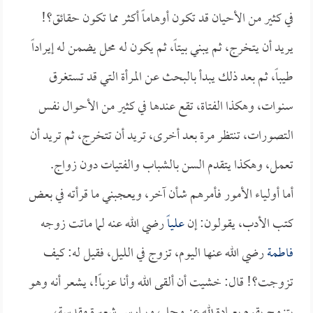
في كثير من الأحيان قد تكون أوهاماً أكثر مما تكون حقائق؟!
يريد أن يتخرج، ثم يبني بيتاً، ثم يكون له محل يضمن له إيراداً
طيباً، ثم بعد ذلك يبدأ بالبحث عن المرأة التي قد تستغرق
سنوات، وهكذا الفتاة، تقع عندها في كثير من الأحوال نفس
التصورات، تنتظر مرة بعد أخرى، تريد أن تتخرج، ثم تريد أن
تعمل، وهكذا يتقدم السن بالشباب والفتيات دون زواج.
أما أولياء الأمور فأمرهم شأن آخر، ويعجبني ما قرأته في بعض
كتب الأدب، يقولون: إن
علياً
رضي الله عنه لما ماتت زوجه
فاطمة
رضي الله عنها اليوم، تزوج في الليل، فقيل له: كيف
تزوجت؟! قال: خشيت أن ألقى الله وأنا عزباً!، يشعر أنه وهو
يتزوج يقوم بعبادة لله عز وجل، ويمارس شعيرة مقدسة،