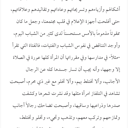
أشكالهم وأزياءهم وتسريحاتهم وعاداتهم وتقاليدهم وعلاقاتهم،
حتى أفلحت أجهزة الإعلام في قلب مجتمعنا، وجعل ما كان
ممقوتاً مذموماً بالأمس مستحسناً لدى كثير من الشباب اليوم،
وأوجد التناقض في نفوس الشباب والفتيات، فالفتاة التي تقرأ
-مثلاً- في مدارسها وفي مقرراتها أن المرأة كلها عورة في الصلاة
إلا وجهها، وأنه يجب أن تستر جسدها كله عن الرجال
الأجانب، وألا تختلط بهم، وألا تخلو مع غير ذي محرم، أصبحت
تشاهد في التلفاز امرأة مثلها وقد نشرت شعرها وكشفت
صدرها وذراعيها وساقيها، وأصبحت تضاحك رجالاً أجانب
وتمازحهم وتركب معهم، وتذهب وتجيء، وتخلو وتختلط،