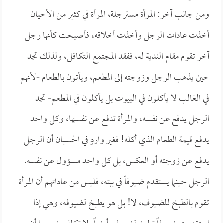
ومن جانب آخر: المرأة مسترجلة، المرأة في كثير من الأحيان
أخذت عادات الرجل وأخذت أخلاقه، فأصبحت كأنها رجل
آخر تقوم مقام الندية له، ففقد المجتمع التكافل، ولذلك تجد
حين يذهب الرجل وزوجته إلى المطعم، ويأتون بالطعام -لأنهم
في الغالب لا يأكلون في البيوت بل يأكلون في المطعم- تجد
الرجل يدفع عن نفسه، والمرأة تدفع عن نفسها، وكل واحد
يدفع قيمة الطعام الذي أكله! فغير واردٍ في الحسبان أن الرجل
يدفع عن زوجته أو العكس، بل كل واحد مسؤول عن نفسه.
الرجل حينما يستقدم ضيوفاً في بيته، فليس من عاداتهم أن المرأة
تقوم بالطبخ للضيوف، لا! بل هو يطبخ لضيوفه، وهي إذا