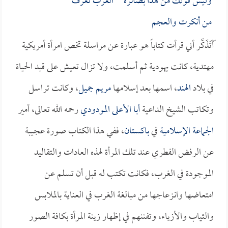
وليس قولك من هذا بضائره العرب تعرف
من أنكرت والعجم
َأتَذَكَّر أني قرأت كتاباً هو عبارة عن مراسلة تخص امرأة أمريكية
مهتدية، كانت يهودية ثم أسلمت، ولا تزال تعيش على قيد الحياة
في بلاد
الهند
، اسمها بعد إسلامها
مريم جميل
، وكانت تراسل
وتكاتب الشيخ الداعية
أبا الأعلى المودودي
رحمه الله تعالى، أمير
الجماعة الإسلامية
في
باكستان
، ففي هذا الكتاب صورة عجيبة
عن الرفض الفطري عند تلك المرأة لهذه العادات والتقاليد
الموجودة في الغرب، فكانت تكتب له قبل أن تسلم عن
امتعاضها وانـزعاجها من مبالغة الغرب في العناية بالملابس
والثياب والأزياء، وتفننهم في إظهار زينة المرأة بكافة الصور