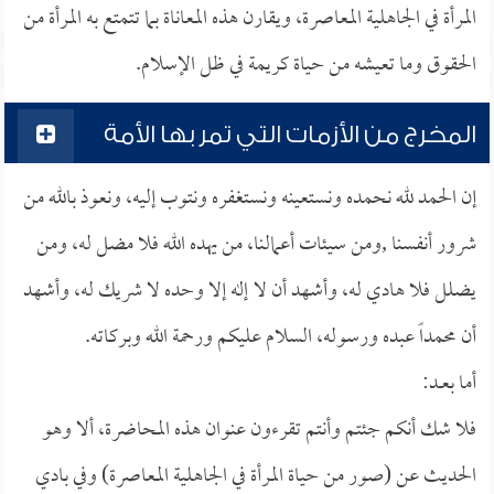
المرأة في الجاهلية المعاصرة، ويقارن هذه المعاناة بما تتمتع به المرأة من
الحقوق وما تعيشه من حياة كريمة في ظل الإسلام.
المخرج من الأزمات التي تمر بها الأمة
إن الحمد لله نحمده ونستعينه ونستغفره ونتوب إليه، ونعوذ بالله من
شرور أنفسنا ,ومن سيئات أعمالنا، من يهده الله فلا مضل له، ومن
يضلل فلا هادي له، وأشهد أن لا إله إلا وحده لا شريك له، وأشهد
أن محمداً عبده ورسوله، السلام عليكم ورحمة الله وبركاته.
أما بعــد:
فلا شك أنكم جئتم وأنتم تقرءون عنوان هذه المحاضرة، ألا وهو
الحديث عن (صور من حياة المرأة في الجاهلية المعاصرة) وفي بادي