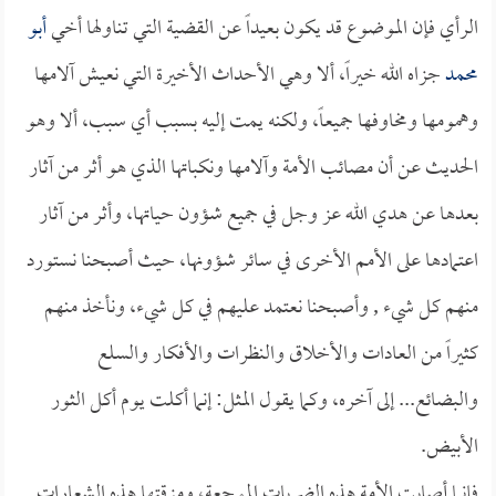
الرأي فإن الموضوع قد يكون بعيداً عن القضية التي تناولها أخي
أبو
محمد
جزاه الله خيراً، ألا وهي الأحداث الأخيرة التي نعيش آلامها
وهمومها ومخاوفها جميعاً، ولكنه يمت إليه بسبب أي سبب، ألا وهو
الحديث عن أن مصائب الأمة وآلامها ونكباتها الذي هو أثر من آثار
بعدها عن هدي الله عز وجل في جميع شؤون حياتها، وأثر من آثار
اعتمادها على الأمم الأخرى في سائر شؤونها، حيث أصبحنا نستورد
منهم كل شيء , وأصبحنا نعتمد عليهم في كل شيء، ونأخذ منهم
كثيراً من العادات والأخلاق والنظرات والأفكار والسلع
والبضائع... إلى آخره، وكما يقول المثل: إنما أكلت يوم أكل الثور
الأبيض.
فإنما أصابت الأمة هذه الضربات الموجعة، ومزقتها هذه الشعارات