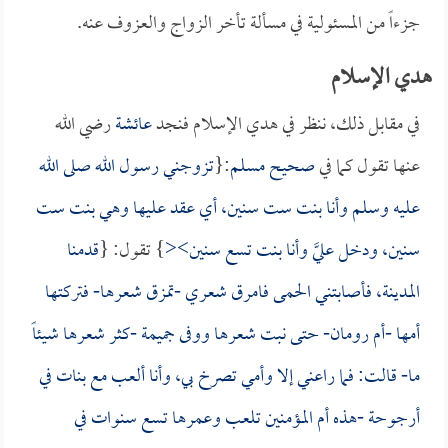
جزءاً من المسئولية في مسألة تأخر الزواج والعزوف عنه.
هدي الإسلام
في مقابل ذلك، ننظر في هدي الإسلام فنجد
عائشة
رضي الله
عنها تقول كما في
صحيح مسلم
:{
تزوجني رسول الله صلى الله
عليه وسلم وأنا بنت ست سنين، أي عقد عليها وهي بنت ست
سنين، ودخل عليَّ وأنا بنت تسع سنين><
} تقول: {
قدمنا
المدينة، فأصابتني الحمى فامرق شعري -تمزق شعرها- فتركتها
أمها -
أم رومان
- حتى نبت شعرها ووفى جميمة -كثر شعرها شيئاً
ما- قالت: فما راعني إلا وأمي تصرخ بي، وأنا ألعب مع بنات في
أرجوحة -هذه
أم المؤمنين
تلعب وعمرها تسع سنوات في