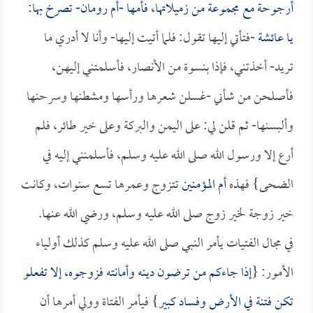
أرجوحة مع مجموعة من زميلاتها، فأمها -
أم رومان
- تصرخ بها:
يا
عائشة
-فتأتي إليها تقول: فلما أتيت إليها- وأنا لا أدري ما
تريد- أخذتني، فإذا بنسوة من الأنصار، فأسلمتني إليهن،
فأصلحن من شأني -غسلن شعرها ورأسها ومشطنها وسرحنها
وألبسنها- ثم قلن لي: على اليمن والبركة وعلى خير طائر، فلم
أرع إلا ورسول الله صلى الله عليه وسلم، فأسلمنني إليه في
الضحى} فهذه
أم المؤمنين
تتزوج وعمرها تسع سنوات، وكانت
خير زوجة لخير زوج صلى الله عليه وسلم، ورضي الله عنها.
في مجال الفتيات يأمر النبي صلى الله عليه وسلم كذلك أولياء
الأمور: {
إذا جاءكم من ترضون دينه وأمانته فزوجوه، إلا تفعلو
تكن فتنة في الأرض وفساد كبير
} فيأمر الفتاة وولي أمرها أن