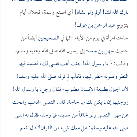
بارك الله لك! أولم ولو بشاة
} أي اصنع وليمة، فخلال أيام
يتزوج
عبد الرحمن بن عوف
!
جاءت امرأة في يوم من الأيام -كما في
الصحيحين
أيضاً من
حديث
سهل بن سعد
- إلى رسول الله صلى الله وعليه وسلم،
وقالت: {
يا رسول الله! جئت أهب نفسي لك، فصعد فيها
النظر وصوبه -نظر إليها، فكأنها لم ترقه صلى الله عليه وسلم!
لأن الجمال بطبيعة الإنسان مطلوب- فقال رجل: يا رسول الله!
زوجنيها إن لم يكن لك بها حاجة، قال: التمس -اذهب وابحث
عن مهر- التمس ولو خاتماً من حديد، فما وجد، فقال له النبي
صلى الله عليه وسلم: هل معك شيء من القرآن؟ قال: نعم