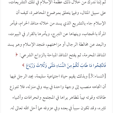
ثم إننا ندرك من خلال ذلك عظمة الإسلام في تلك التشريعات،
على سبيل المثال، وفيما يتعلق بموضوع المحاضرة، كيف أن
الإسلام جاء بالتشريع الذي يسد من خلاله منافذ الحرام، فيأمر
المرأة بالحجاب، وينهاها عن التبرج، ويأمرها بالقرار في البيوت،
والبعد عن مخالطة الرجال أو مزاحمتهم، فنجد الإسلام وهو يسد
المنافذ المحرمة، ثم يفتح المنافذ المباحة بالزواج الشرعي:
فَانْكِحُوا مَا طَابَ لَكُمْ مِنَ النِّسَاءِ مَثْنَى وَثُلاثَ وَرُبَاعَ
[النساء:3] وبذلك يقيم حياة اجتماعية سليمة، يجد الرجل فيها
أن اتجاهه منصب إلى وجهة واحدة في بيته وفي منـزله، فلا تتوزع
طاقاته وقوته نهباً لمظاهر يراها في المجتمع وانحرافات وأشياء
تثيره، وقد تكون سبباً في بعده وفي عزوفه عما أحل الله تعالى له.