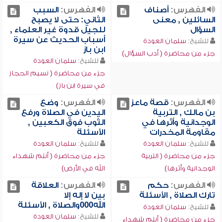
الفهرس:
أصناف
الفهرس:
السبب
السائلين , معنى
الثاني: حتى لا يصبح
السؤال
للجيل قدوة غير العلماء ,
أسباب الحديث عن سيرة
للشيخ:
سلمان العودة
ابن باز
جزء من محاضرة ( أدب السؤال)
للشيخ:
سلمان العودة
جزء من محاضرة ( نسيم الحجاز
في سيرة ابن باز)
الفهرس:
قصة ماعز
الفهرس:
وضع
بن مالك , التربية
اليدين في الصلاة ورفع
الوجدانية وأثرها في
الثوب فوق الكعبين ,
مقاومة المخدرات
الأسئلة
للشيخ:
سلمان العودة
للشيخ:
سلمان العودة
جزء من محاضرة ( التربية
جزء من محاضرة ( أنتم شهداء
الوجدانية وأثرها)
الله في الأرض)
الفهرس:
حكم
الفهرس:
العلاقة
تارك الصلاة , الأسئلة
بين لا إله إلا
الله000والصلاة , الأسئلة
للشيخ:
سلمان العودة
للشيخ:
سلمان العودة
جزء من محاضرة ( أنتم شهداء