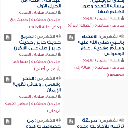
إحدى الزوجتين ,
عبد الله , أمثلة من
مسألة التعدد وصور
الجيل الأول
الظلم فيها
للشيخ:
سلمان العودة
للشيخ:
سلمان العودة
جزء من محاضرة ( حديث مع
جزء من محاضرة ( أنصفوا المرأة)
بعض طلبة العلم)
الفهرس:
الاقتداء
الفهرس:
تخريج
بالنبي صلى الله عليه
حديث جابر , حديث
وسلم وهديه , علاج
جابر ( صلِّ على الأرض)
الوسواس
للشيخ:
سلمان العودة
للشيخ:
سلمان العودة
جزء من محاضرة ( صلوا كما
جزء من محاضرة ( رسالة إلى
رأيتموني أصلي)
موسوس)
الفهرس:
الذكر
والعمل , وسائل تقوية
الإيمان
للشيخ:
سلمان العودة
جزء من محاضرة ( عوامل تقوية
الإيمان)
الفهرس:
طريقة
الفهرس:
من
ترتيبه للأحاديث وعده
خصوصيات هذه