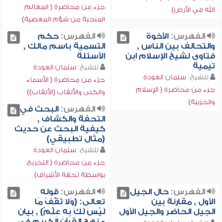
جزء من محاضرة ( المعالم
الله في الأرض)
المنجية من شؤم المعصية)
الفهرس:
الأخوة
الفهرس:
حكم
والتحالف بين الناس ,
التسمية باسم مالك ,
فتاوى لشيخ الإسلام ابن
الأسئلة
تيمية
للشيخ:
سلمان العودة
للشيخ:
سلمان العودة
جزء من محاضرة ( الأسماء
جزء من محاضرة ( الإسلام
والكنى والألقاب (الألقاب))
والحزبية)
الفهرس:
البحث في
التحفة والكشاف ,
كيفية البحث عن حديث
(مثال تطبيقي)
للشيخ:
سلمان العودة
جزء من محاضرة ( التخريج
بواسطة تحفة الأشراف)
الفهرس:
حال الجيل
الفهرس:
قوله
الأول , مقارنة بين
تعالى: (وَلا تَقْفُ مَا
الجيل الحاضر والجيل الأول
لَيْسَ لَكَ بِهِ عِلْمٌ) , بيان
منهج القرآن الكريم في