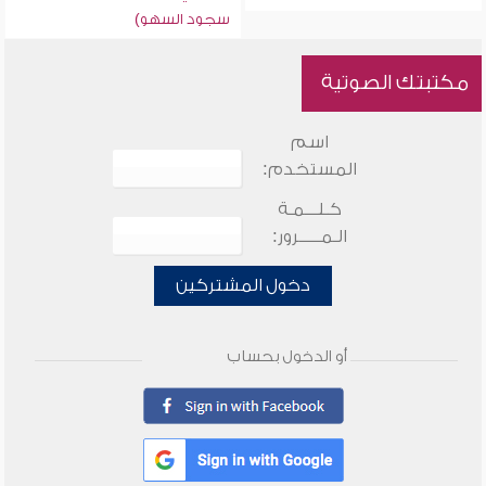
سجود السهو)
مكتبتك الصوتية
اسم
المستخدم:
كـلـــمـة
الـمـــــرور:
دخول المشتركين
أو الدخول بحساب