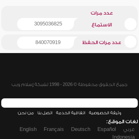
عدد مرات
3095036825
الاستماع
عدد مرات الحفظ
840070919
جميع الحقوق محفوظة © 2026 - 1998 لشبكة إسلام ويب
وثيقة الخصوصية
اتفاقية الخدمة
اتصل بنا
من نحن
لغات الموقع:
عربي
Español
Deutsch
Français
English
Indonesia