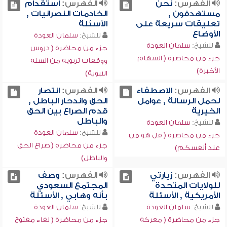
الفهرس:
نحن
الفهرس:
استقدام
مستهدفون ,
الخادمات النصرانيات ,
تعليقات سريعة على
الأسئلة
الأوضاع
للشيخ:
سلمان العودة
للشيخ:
سلمان العودة
جزء من محاضرة ( دروس
جزء من محاضرة ( السهام
ووقفات تربوية من السنة
الأخيرة)
النبوية)
الفهرس:
الاصطفاء
الفهرس:
انتصار
لحمل الرسالة , عوامل
الحق واندحار الباطل ,
الخيرية
قدم الصراع بين الحق
والباطل
للشيخ:
سلمان العودة
للشيخ:
سلمان العودة
جزء من محاضرة ( قل هو من
جزء من محاضرة ( صراع الحق
عند أنفسكم)
والباطل)
الفهرس:
زيارتي
الفهرس:
وصف
للولايات المتحدة
المجتمع السعودي
الأمريكية , الأسئلة
بأنه وهابي , الأسئلة
للشيخ:
سلمان العودة
للشيخ:
سلمان العودة
جزء من محاضرة ( معركة
جزء من محاضرة ( لقاء مفتوح