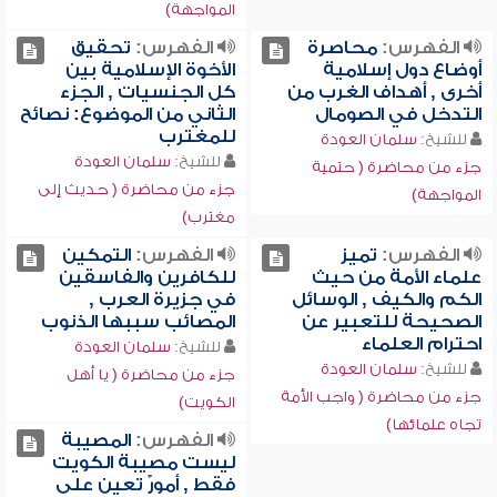
المواجهة)
الفهرس:
محاصرة
الفهرس:
تحقيق
أوضاع دول إسلامية
الأخوة الإسلامية بين
أخرى , أهداف الغرب من
كل الجنسيات , الجزء
التدخل في الصومال
الثاني من الموضوع: نصائح
للمغترب
للشيخ:
سلمان العودة
للشيخ:
سلمان العودة
جزء من محاضرة ( حتمية
جزء من محاضرة ( حديث إلى
المواجهة)
مغترب)
الفهرس:
تميز
الفهرس:
التمكين
علماء الأمة من حيث
للكافرين والفاسقين
الكم والكيف , الوسائل
في جزيرة العرب ,
الصحيحة للتعبير عن
المصائب سببها الذنوب
احترام العلماء
للشيخ:
سلمان العودة
للشيخ:
سلمان العودة
جزء من محاضرة ( يا أهل
جزء من محاضرة ( واجب الأمة
الكويت)
تجاه علمائها)
الفهرس:
المصيبة
ليست مصيبة الكويت
فقط , أمورٌ تعين على