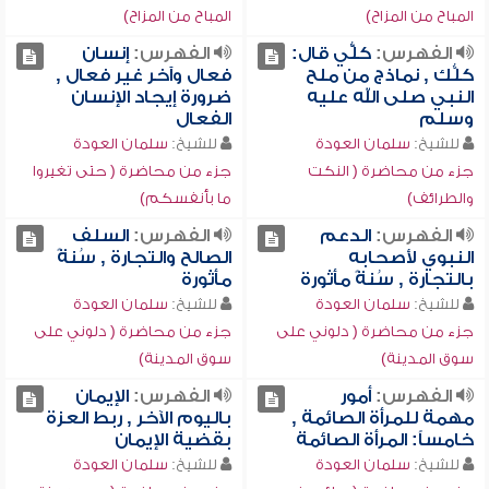
المباح من المزاح)
المباح من المزاح)
الفهرس:
كلُّّي قال:
الفهرس:
إنسان
كلُّك , نماذج من ملح
فعال وآخر غير فعال ,
النبي صلى الله عليه
ضرورة إيجاد الإنسان
وسلم
الفعال
للشيخ:
سلمان العودة
للشيخ:
سلمان العودة
جزء من محاضرة ( النكت
جزء من محاضرة ( حتى تغيروا
والطرائف)
ما بأنفسكم)
الفهرس:
الدعم
الفهرس:
السلف
النبوي لأصحابه
الصالح والتجارة , سُنةً
بالتجارة , سُنةً مأثورة
مأثورة
للشيخ:
سلمان العودة
للشيخ:
سلمان العودة
جزء من محاضرة ( دلوني على
جزء من محاضرة ( دلوني على
سوق المدينة)
سوق المدينة)
الفهرس:
أمور
الفهرس:
الإيمان
مهمة للمرأة الصائمة ,
باليوم الآخر , ربط العزة
خامساً: المرأة الصائمة
بقضية الإيمان
للشيخ:
سلمان العودة
للشيخ:
سلمان العودة