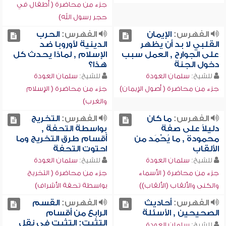
جزء من محاضرة ( أطفال في
حجر رسول الله)
الفهرس:
الإيمان
الفهرس:
الحرب
القلبي لا بد أن يظهر
الدينية لأوروبا ضد
على الجوارح , العمل سبب
الإسلام , لماذا يحدث كل
دخول الجنة
هذا؟
للشيخ:
سلمان العودة
للشيخ:
سلمان العودة
جزء من محاضرة ( أصول الإيمان)
جزء من محاضرة ( الإسلام
والغرب)
الفهرس:
ما كان
الفهرس:
التخريج
دليلاً على صفة
بواسطة التحفة ,
محمودة , ما يُحْمَد من
أقسام طرق التخريج وما
الألقاب
احتوت التحفة
للشيخ:
سلمان العودة
للشيخ:
سلمان العودة
جزء من محاضرة ( الأسماء
جزء من محاضرة ( التخريج
والكنى والألقاب (الألقاب))
بواسطة تحفة الأشراف)
الفهرس:
أحاديث
الفهرس:
القسم
الصحيحين , الأسئلة
الرابع من أقسام
التثبت: التثبت في نقل
للشيخ:
سلمان العودة