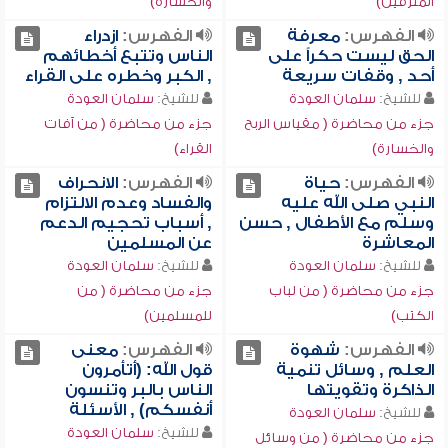
المترفين)
والخسارة)
الفهرس:
معرفة
الفهرس:
ازدراء
الحق ليست حكراً على
الناس وتتبع أخطائهم
أحد , وقفات سريعة
, الكبر وخطره على القراء
للشيخ:
سلمان العودة
للشيخ:
سلمان العودة
جزء من محاضرة ( مقياس الربح
جزء من محاضرة ( من آفات
والخسارة)
القراء)
الفهرس:
حياة
الفهرس:
الانحراف
النبي صلى الله عليه
والفساد وعدم الالتزام
وسلم مع الأطفال , حسن
, أسباب تحجيم الدعم
المعاشرة
عن المسلمين
للشيخ:
سلمان العودة
للشيخ:
سلمان العودة
جزء من محاضرة ( من لباب
جزء من محاضرة ( من
الكتب)
للمسلمين)
الفهرس:
شهوة
الفهرس:
معنى
العلم , وسائل تنمية
قول الله: (أتأمرون
الذاكرة وتقويتها
الناس بالبر وتنسون
أنفسكم) , الأسئلة
للشيخ:
سلمان العودة
للشيخ:
سلمان العودة
جزء من محاضرة ( من وسائل