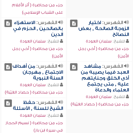
جزء من محاضرة ( أثر الأفلام
على الشباب الإسلامي)
الفهرس:
اختيار
الفهرس:
الاستهزاء
الزوجة الصالحة , بعض
بالصالحين , الحزم في
النصائح
الدين
للشيخ:
سلمان العودة
للشيخ:
سلمان العودة
جزء من محاضرة ( أخي رجل
جزء من محاضرة ( أخي رجل
الأمن)
الأمن)
الفهرس:
مشاهد
الفهرس:
من أهداف
العبد فيما يصيبه من
الاجتماع , مهرجان
أذى الخلق وجنايتهم
السنة النبوية
عليه , متى يجتمع
للشيخ:
سلمان العودة
العلماء والدعاة
جزء من محاضرة ( حصاد الغَيْبَة)
للشيخ:
سلمان العودة
الفهرس:
حفظ
جزء من محاضرة ( حصاد الغَيْبَة)
الشيخ للسنة , الأسئلة
للشيخ:
سلمان العودة
جزء من محاضرة ( نسيم الحجاز
في سيرة ابن باز)