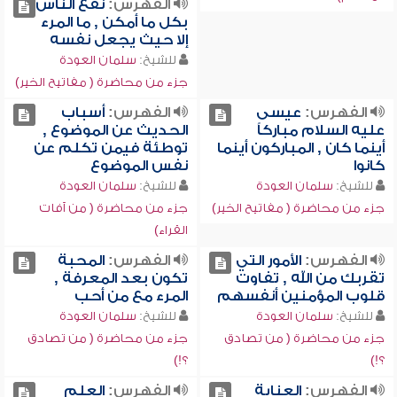
الفهرس:
نفع الناس
بكل ما أمكن , ما المرء
إلا حيث يجعل نفسه
للشيخ:
سلمان العودة
جزء من محاضرة ( مفاتيح الخير)
الفهرس:
عيسى
الفهرس:
أسباب
عليه السلام مباركاً
الحديث عن الموضوع ,
أينما كان , المباركون أينما
توطئة فيمن تكلم عن
كانوا
نفس الموضوع
للشيخ:
سلمان العودة
للشيخ:
سلمان العودة
جزء من محاضرة ( مفاتيح الخير)
جزء من محاضرة ( من آفات
القراء)
الفهرس:
الأمور التي
الفهرس:
المحبة
تقربك من الله , تفاوت
تكون بعد المعرفة ,
قلوب المؤمنين أنفسهم
المرء مع من أحب
للشيخ:
سلمان العودة
للشيخ:
سلمان العودة
جزء من محاضرة ( من تصادق
جزء من محاضرة ( من تصادق
؟!)
؟!)
الفهرس:
العناية
الفهرس:
العلم