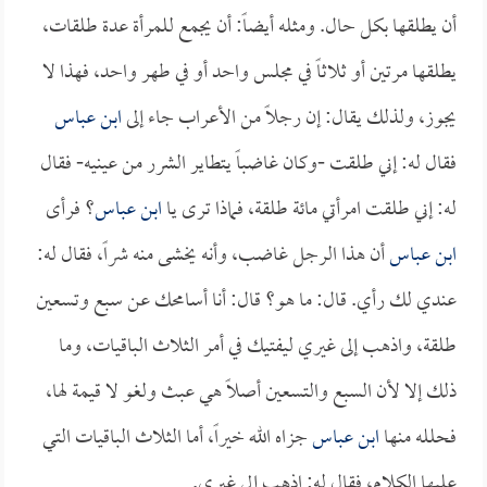
أن يطلقها بكل حال. ومثله أيضاً: أن يجمع للمرأة عدة طلقات،
يطلقها مرتين أو ثلاثاً في مجلس واحد أو في طهر واحد، فهذا لا
يجوز، ولذلك يقال: إن رجلاً من الأعراب جاء إلى
ابن عباس
فقال له: إني طلقت -وكان غاضباً يتطاير الشرر من عينيه- فقال
له: إني طلقت امرأتي مائة طلقة، فماذا ترى يا
ابن عباس
؟ فرأى
ابن عباس
أن هذا الرجل غاضب، وأنه يخشى منه شراً، فقال له:
عندي لك رأي. قال: ما هو؟ قال: أنا أسامحك عن سبع وتسعين
طلقة، واذهب إلى غيري ليفتيك في أمر الثلاث الباقيات، وما
ذلك إلا لأن السبع والتسعين أصلاً هي عبث ولغو لا قيمة لها،
فحلله منها
ابن عباس
جزاه الله خيراً، أما الثلاث الباقيات التي
عليها الكلام، فقال له: اذهب إلى غيري.