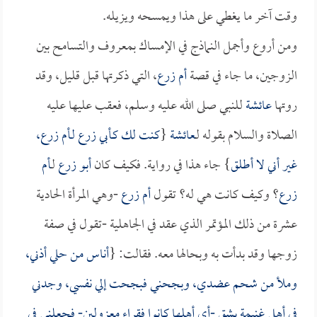
وقت آخر ما يغطي على هذا ويمسحه ويزيله.
ومن أروع وأجمل النماذج في الإمساك بمعروف والتسامح بين
الزوجين، ما جاء في قصة
أم زرع
، التي ذكرتها قبل قليل، وقد
روتها
عائشة
للنبي صلى الله عليه وسلم، فعقب عليها عليه
الصلاة والسلام بقوله لـ
عائشة
{
كنت لك كـ
أبي زرع
لـ
أم زرع
،
غير أني لا أطلق
} جاء هذا في رواية. فكيف كان
أبو زرع
لـ
أم
زرع
؟ وكيف كانت هي له؟ تقول
أم زرع
-وهي المرأة الحادية
عشرة من ذلك المؤتمر الذي عقد في الجاهلية -تقول في صفة
زوجها وقد بدأت به وبحالها معه. فقالت: {
أناس من حلي أذني،
وملأ من شحم عضدي، وبجحني فبجحت إلي نفسي، وجدني
في أهل غنيمة بشق -أي أهلها كانوا فقراء معزولين- فجعلني في