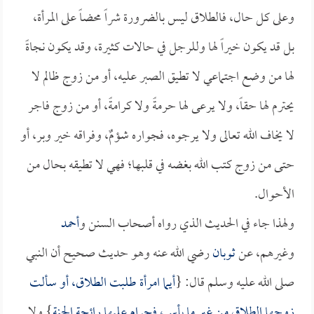
وعلى كل حال، فالطلاق ليس بالضرورة شراً محضاً على المرأة،
بل قد يكون خيراً لها وللرجل في حالات كثيرة، وقد يكون نجاةً
لها من وضع اجتماعي لا تطيق الصبر عليه، أو من زوج ظالم لا
يحترم لها حقاً، ولا يرعى لها حرمةً ولا كرامةً، أو من زوج فاجر
لا يخاف الله تعالى ولا يرجوه، فجواره شؤمٌ، وفراقه خير وبر، أو
حتى من زوج كتب الله بغضه في قلبها؛ فهي لا تطيقه بحال من
الأحوال.
ولهذا جاء في الحديث الذي رواه أصحاب السنن و
أحمد
وغيرهم، عن
ثوبان
رضي الله عنه وهو حديث صحيح أن النبي
صلى الله عليه وسلم قال: {
أيما امرأة طلبت الطلاق، أو سألت
زوجها الطلاق من غير ما بأس، فحرام عليها رائحة الجنة
} ولا