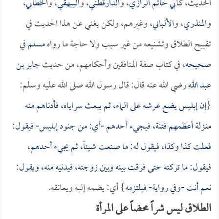
الحديث، كـ
أبي حاتم الرازي
، و
الدارقطني
، و
البيهقي
، و
الخطابي
،
و
المنذري
، و
الألباني
، وغيرهم، ولكن يغني عن هذا الحديث في
تقبيح الطلاق وتشنيعه من غير سبب ولا حاجة ما رواه
مسلم
في
صحيحه
، في كتاب صفة المنافقين وأحكامهم، من حديث
جابر بن
عبد الله
رضي الله عنه قال: قال رسول الله صلى الله عليه وسلم:
{
إن إبليس يضع عرشه على الماء، ثم يبعث سراياه، فأدناهم منه
منـزلة أعظمهم فتنة، فيجيء أحدهم -أي: من جنود إبليس- فيقول:
فعلت كذا وكذا، فيقول له: ما صنعت شيئاً، ثم يجيء أحدهم،
فيقول: ما تركته حتى فرقت بينه وبين زوجته، فيدنيه منه، ويقول:
نعم أنت -وفي رواية- فيلتزمه
} أي: يضمه إليه ويعانقه.
الطلاق ليس شراً محضاً على المرأة