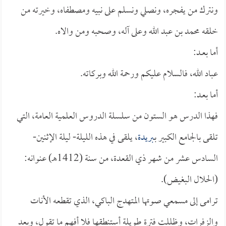
ونترك من يفجره، ونصلي ونسلم على نبيه ومصطفاه، وخيرته من
خلقه محمد بن عبد الله وعلى آله، وصحبه ومن والاه.
أما بعــد:
عباد الله، فالسلام عليكم ورحمة الله وبركاته.
أما بعـد:
فهذا الدرس هو الستون من سلسلة الدروس العلمية العامة، التي
تلقى بالجامع الكبير بـ
بريدة
، يلقى في هذه الليلة- ليلة الإثنين-
السادس عشر من شهر ذي القعدة، من سنة (1412هـ) عنوانه:
(الحلال البغيض).
ترامى إلى مسمعي صوتها المتهدج الباكي، الذي تقطعه الأنات
والزفرات، وظللت فترة طويلة أستنطقها فلا أفهم ما تقول، وبعد