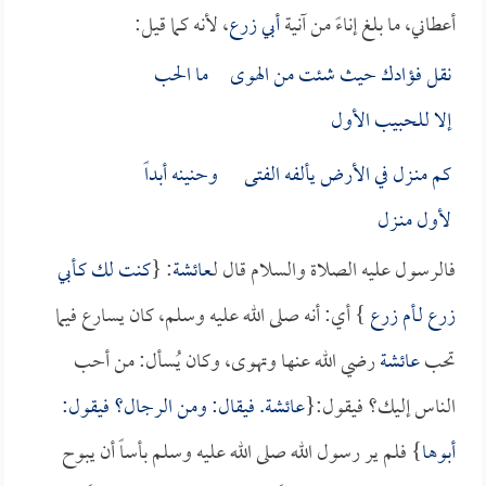
أعطاني، ما بلغ إناءً من آنية
أبي زرع
، لأنه كما قيل:
نقل فؤادك حيث شئت من الهوى ما الحب
إلا للحبيب الأول
كم منـزل في الأرض يألفه الفتى وحنينه أبداً
لأول منـزل
فالرسول عليه الصلاة والسلام قال لـ
عائشة
: {
كنت لك كـ
أبي
زرع
لـ
أم زرع
} أي: أنه صلى الله عليه وسلم، كان يسارع فيما
تحب
عائشة
رضي الله عنها وتهوى، وكان يُسأل: من أحب
الناس إليك؟ فيقول:{
عائشة
. فيقال: ومن الرجال؟ فيقول:
أبوها
} فلم ير رسول الله صلى الله عليه وسلم بأساً أن يبوح