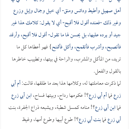
أهل صهيل وأطيط ودائس ومنق- أي خيل وجمال وإبل وزرع
وغير ذلك -فعنده أقول فلا أقبح- أي لا يقول: كلامك هذا غير
جيد أو يرده عليها، بل يحسن لها ما تقول- أقول فلا أقبح، وأرقد
فأتصبح، وأشرب فأتقمح، وآكل فأتمنح
} فهو أعطاها كل ما
تريد، من المأكل والمشرب، والراحة في بيتها، وتطييب خاطرها
بالقول والفعل.
لما ذكرت معاملتها له، وكلامها هذا بعد ما طلقها، قالت:
أم أبي
زرع
فما
أم أبي زرع
؟! عكومها رداح، وبيتها فساح،
ابن أبي زرع
فما
ابن أبي زرع
؟! منامه كمسل شطبة، ويشبعه ذراع الجفرة، بنت
أبي زرع
فما
بنت أبي زرع
؟! طوع أبيها وطوع أمها، وغيظ