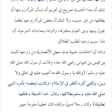
شك أن هذا الحديث صريح في تحريم أن تسأل المرأة زوجها أن
يطلقها من غير سبب، ولا شك أن بغض المرأة زوجها بغضاً
يحول بينها وبين القيام بحقوقه، والوفاء بحاجاته الشرعية، أن
هذا سبب وجيه لطلب الطلاق.
ولهذا لما اختلعت
حبيبة بنت سهل الأنصارية
من زوجها
ثابت
بن قيس بن شماس
رضي الله عنه، وقالت لرسول الله صلى الله
عليه وسلم: {
والله يا رسول الله ما أعيب عليه في خلق ولا
دين، ولكني أكره الكفر في الإسلام -وكانت تبغضه- فأمره النبي
صلى الله عليه وسلم بطلاقها، وقال: خذ الحديقة وطلقها
تطليقة
} وكان رجلاً ذميماً، ولكنه كان خطيباً مفوهاً جهير