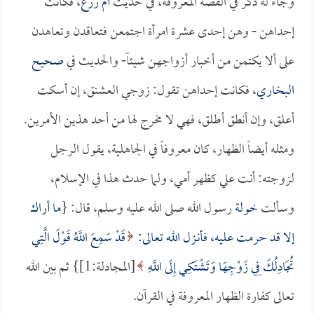
وجاء له ذكر في القصة المعروفة، في حديث
أم زرع
، فكانت
إحداهن - وهن إحدى عشرة امرأة اجتمعن فتعاقدن وتعاهدن
على ألا يكتمن من أخبار أزواجهن شيئاً- والحديث في
صحيح
البخاري
، فكانت إحداهن تقول: زوجي العشنق، إن أسكت
أعلق، وإن أنطق أطلق، فهي لا مخرج لها من أحد هذين الأمرين.
ومثله أيضاً الظهار، كان معروفاً في الجاهلية، يقول الرجل
لزوجته: أنت علي كظهر أمي، ولما حدث هذا في الإسلام،
وسألت
خولة
رسول الله صلى الله عليه وسلم، قال: {
ما أراك
إلا قد حرمت عليه، فأنـزل الله تعالى:
قَدْ سَمِعَ اللَّهُ قَوْلَ الَّتِي
تُجَادِلُكَ فِي زَوْجِهَا وَتَشْتَكِي إِلَى اللَّهِ
[المجادلة:1]} ثم بين الله
تعالى كفارة الظهار المعروفة في القرآن.