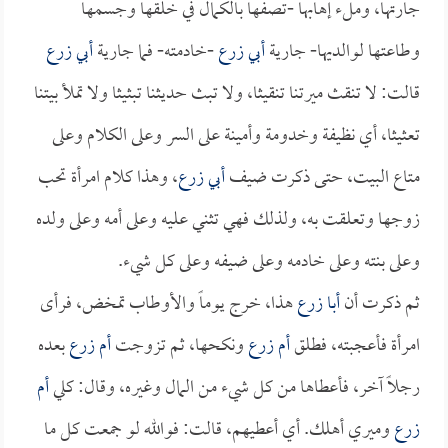
جارتها، وملء إهابها -تصفها بالكمال في خلقها وجسمها
وطاعتها لوالديها- جارية
أبي زرع
-خادمته- فما جارية
أبي زرع
قالت: لا تنقث ميرتنا تنقيثا، ولا تبث حديثنا تبثيثا ولا تملأ بيتنا
تعثيثا، أي نظيفة وخدومة وأمينة على السر وعلى الكلام وعلى
متاع البيت، حتى ذكرت ضيف
أبي زرع
، وهذا كلام امرأة تحب
زوجها وتعلقت به، ولذلك فهي تثني عليه وعلى أمه وعلى ولده
وعلى بنته وعلى خادمه وعلى ضيفه وعلى كل شيء.
ثم ذكرت أن
أبا زرع
هذا، خرج يوماً والأوطاب تمخض، فرأى
امرأة فأعجبته، فطلق
أم زرع
ونكحها، ثم تزوجت
أم زرع
بعده
رجلاً آخر، فأعطاها من كل شيء من المال وغيره، وقال: كلي
أم
زرع
وميري أهلك. أي أعطيهم، قالت: فوالله لو جمعت كل ما