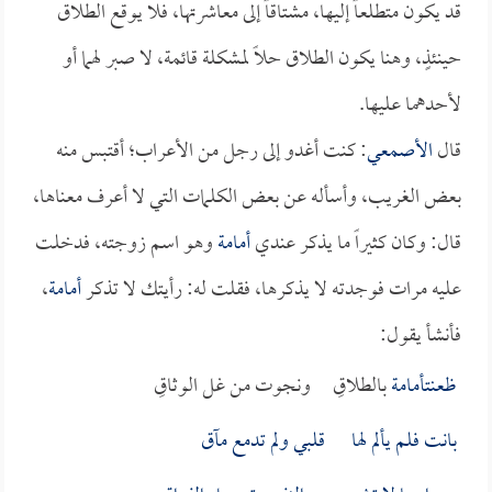
قد يكون متطلعاً إليها، مشتاقاً إلى معاشرتها، فلا يوقع الطلاق
حينئذٍ، وهنا يكون الطلاق حلاً لمشكلة قائمة، لا صبر لهما أو
لأحدهما عليها.
قال
الأصمعي
: كنت أغدو إلى رجل من الأعراب؛ أقتبس منه
بعض الغريب، وأسأله عن بعض الكلمات التي لا أعرف معناها،
قال: وكان كثيراً ما يذكر عندي
أمامة
وهو اسم زوجته، فدخلت
عليه مرات فوجدته لا يذكرها، فقلت له: رأيتك لا تذكر
أمامة
،
فأنشأ يقول:
ظعنت
أمامة
بالطلاقِ ونجوت من غل الوثاقِ
بانت فلم يألم لها قلبي ولم تدمع مآق