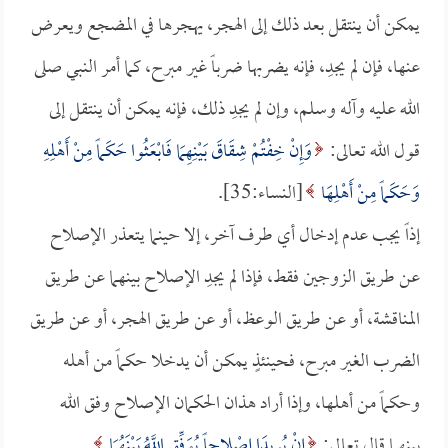
يمكن أن ينتقل بعد ذلك إلى الهجر، يهجرها في المضجع ويعرض
عنها، فإن لم يجدِ، فإنه يضربها ضرباً غير مبرح، كما أمر النبي صلى
الله عليه وآله وسلم، وإن لم يجدِ ذلك، فإنه يمكن أن ينتقل إلى
قول الله تعالى:
وَإِنْ خِفْتُمْ شِقَاقَ بَيْنِهِمَا فَابْعَثُوا حَكَماً مِنْ أَهْلِهِ
وَحَكَماً مِنْ أَهْلِهَا
[النساء:35].
إذاً يجب عدم إدخال أي طرف آخر، إلا حينما يتعذر الإصلاح
عن طريق الزوجين فقط، فإذا لم يجدِ الإصلاح بينهما عن طريق
المناقشة، أو عن طريق الوعظ، أو عن طريق الهجر، أو عن طريق
الضرب الغير مبرح، فحينئذٍ يمكن أن يدخلا حكماً من أهله
وحكماً من أهلها، وإذا أراد هذان الحكمان الإصلاح وفق الله
بينهما قال تعالى:
إِنْ يُرِيدَا إِصْلاحاً يُوَفِّقِ اللَّهُ بَيْنَهُمَا