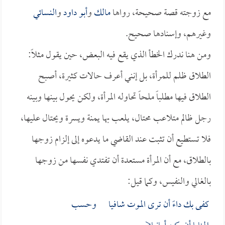
مع زوجته قصة صحيحة، رواها
مالك
و
أبو داود
و
النسائي
وغيرهم، وإسنادها صحيح.
ومن هنا ندرك الخطأ الذي يقع فيه البعض، حين يقول مثلاً:
الطلاق ظلم للمرأة، بل إنني أعرف حالات كثيرة، أصبح
الطلاق فيها مطلباً ملحاً تحاوله المرأة، ولكن يحول بينها وبينه
رجل ظالم متلاعب محتال، يلعب بها يمنة ويسرة ويحتال عليها،
فلا تستطيع أن تثبت عند القاضي ما يدعوه إلى إلزام زوجها
بالطلاق، مع أن المرأة مستعدة أن تفتدي نفسها من زوجها
بالغالي والنفيس، وكما قيل:
كفى بك داءً أن ترى الموت شافيا وحسب