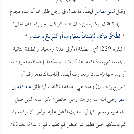
وقيل لـ
ابن عباس
أيضاً: ما تقول في رجل طلق امرأته عدد نجوم
السماء؟ فقال: يكفيه من ذلك عدد كواكب الجوزاء، قال تعالى:
الطَّلاقُ مَرَّتَانِ فَإِمْسَاكٌ بِمَعْرُوفٍ أَوْ تَسْرِيحٌ بِإِحْسَانٍ
[البقرة:229] أي: الطلقة الأولى طلقة رجعية، والطلقة الثانية
رجعية، ثم بعد ذلك ما هناك إلا أن يمسكها بإحسان ومعروف،
أو يسرحها بإحسان ومعروف أيضاً، (فإمساك بمعروف أو
تسريح بإحسان) وهذه هي الطلقة الثالثة، ولما طلق
عبد الله بن
عمر
رضي الله عنه زوجته وهي حائض؛ أنكر عليه النبي صلى
الله عليه وسلم -كما في الحديث المتفق عليه- وأمره أن يراجعها،
ثم يمسكها حتى تطهر ثم تحيض ثم تطهر، ثم إن بدا له بعد ذلك