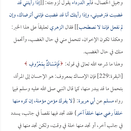
وجميل الخصال، فـ
أبو الدرداء
يقول لزوجته: [[
إذا رأيتني قد
غضبت فترضيني، وإذا رأيتك أنا قد غضبت فإنني أترضاك، وإن
لم نفعل فإننا لا نصطحب
]] فقال
الزهري
تعليقاً على هذا الخبر:
وهكذا تكون الإخوان، تتحمل مني في حال الغضب، وأتحمل
منك في حال الغضب.
وهذا ما شرعه الله تعالى في قوله:
فَإِمْسَاكٌ بِمَعْرُوفٍ
[البقرة:229] فإن الإمساك بمعروف: هو الإحسان إلى المرأة،
بتحمل ما قد يبدر منها، كما قال النبي صلى الله عليه وسلم فيما
رواه
مسلم
عن
أبي هريرة
: {
لا يفرك مؤمن مؤمنة، إن كره منها
خلقاً رضي منها خلقاً آخر
} فقد تجد فيها نقصاً في جانب، يسدد
في جانب آخر، أو تجد منها خلة في وقت، ولكن تجد منها في