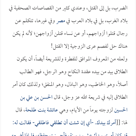
الضرب، بل إلى القتل، وعندي كثير من القصاصات الصحفية في
بلاد الغرب، بل في بلاد العرب في
مصر
وفي غيرها، تتكلم عن
رجال قتلوا أزواجهم، أو عن نساء قتلن أزواجهن؛ لأنه لم يكن
هناك حل لفصم عرى الزوجية إلا القتل!
ولعله من المعروف الموافق للفطرة وللشريعة أيضاً، أن يكون
الطلاق بيد من بيده عقدة النكاح وهو الرجل، فهو الطالب
أصلاً، وهو الخاطب، وهو الباذل، وهو المنفق؛ ولذلك كان أمر
الطلاق إليه في شريعة الله عز وجل، قال
الحسن بن علي بن
الحسين
لزوجته يوماً من الأيام، وهي
عائشة بنت طلحة
، قال
لها: [[
أمرك بيدك. -أي إن شئت أن تطلقي فاطلقي- فقالت له:
قد كان أمري بيدك عشرين سنة، فأحسنت حفظه، فلماذا أضيعه