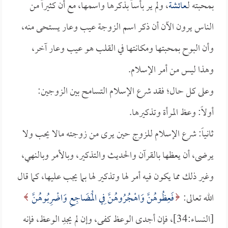
بمحبته لـ
عائشة
، ولم ير بأساً بذكرها واسمها، مع أن كثيراً من
الناس يرون الآن أن ذكر اسم الزوجة عيب وعار يستحى منه،
وأن البوح بمحبتها ومكانتها في القلب هو عيب وعار آخر،
وهذا ليس من أمر الإسلام.
وعلى كل حال؛ فقد شرع الإسلام التسامح بين الزوجين:
أولاً: وعظ المرأة وتذكيرها.
ثانياً: شرع الإسلام للزوج حين يرى من زوجته مالا يحب ولا
يرضى، أن يعظها بالقرآن والحديث والتذكير، وبالأمر وبالنهي،
وغير ذلك مما يكون فيه أمر لها وتذكير لها بما يجب عليها، كما قال
الله تعالى:
فَعِظُوهُنَّ وَاهْجُرُوهُنَّ فِي الْمَضَاجِعِ وَاضْرِبُوهُنَّ
[النساء:34]، فإن أجدى الوعظ كفى، وإن لم يجدِ الوعظ، فإنه