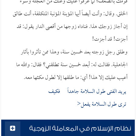
قومك بالضعف؛ لما عرفوا عليك وعنك من العجلة وسوء
الخلق. وقال: وأنت أيضاً أيها المؤبنة المؤنبة المتكلفة، أنت طالق
إن أجاز زوجك هذا. فناداه زوجها من أقصى الدار يقول: قد
أجزت! قد أجزت!
وطلق رجل زوجته بعد خمسين سنة، وهذا ممن تأثروا بآثار
الجاهلية. فقالت له: أبعد خمسين سنة تطلقني؟ فقال: والله ما
أعيب عليك إلا هذا! أي: ما طلقها إلا لطول مكثها معه.
يريد الفتى طول السلامة جاهداً فكيف
ترى طول السلامة يفعل<
نظام الإسلام في المعاملة الزوجية