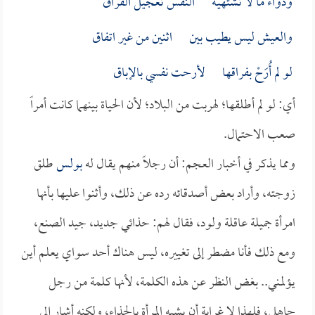
ودواء ما لا تشتهيـه النفس تعجيل الفراق
والعيش ليس يطيب بين اثنين من غير اتفاق
لو لم أُرَحْ بفراقها لأرحت نفسي بالإباق
أي: لو لم أطلقها؛ لهربت من البلاد؛ لأن الحياة بينهما كانت أمراً
صعب الاحتمال.
ومما يذكر في أخبار العجم: أن رجلاً منهم يقال له
بولس
طلق
زوجته، وأراد بعض أصدقائه رده عن ذلك، وأثنوا عليها بأنها
امرأة جميلة عاقلة ولود، فقال لهم: حذائي جديد، جيد الصنع،
ومع ذلك فأنا مضطر إلى تغييره، ليس هناك أحد سواي يعلم أين
يؤلمني.. بغض النظر عن هذه الكلمة، لأنها كلمة من رجل
جاهلي، فلهذا لا غرابة أن يشبه المرأة بالحذاء، ولكنه أشار إلى