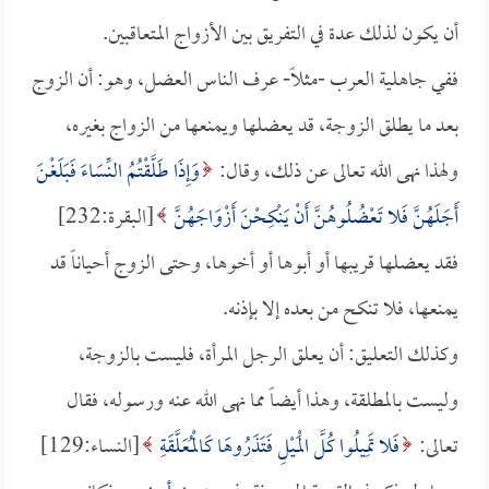
أن يكون لذلك عدة في التفريق بين الأزواج المتعاقبين.
ففي جاهلية العرب -مثلاً- عرف الناس العضل، وهو: أن الزوج
بعد ما يطلق الزوجة، قد يعضلها ويمنعها من الزواج بغيره،
ولهذا نهى الله تعالى عن ذلك، وقال:
وَإِذَا طَلَّقْتُمُ النِّسَاءَ فَبَلَغْنَ
أَجَلَهُنَّ فَلا تَعْضُلُوهُنَّ أَنْ يَنْكِحْنَ أَزْوَاجَهُنَّ
[البقرة:232]
فقد يعضلها قريبها أو أبوها أو أخوها، وحتى الزوج أحياناً قد
يمنعها، فلا تنكح من بعده إلا بإذنه.
وكذلك التعليق: أن يعلق الرجل المرأة، فليست بالزوجة،
وليست بالمطلقة، وهذا أيضاً مما نهى الله عنه ورسوله، فقال
تعالى:
فَلا تَمِيلُوا كُلَّ الْمَيْلِ فَتَذَرُوهَا كَالْمُعَلَّقَةِ
[النساء:129]