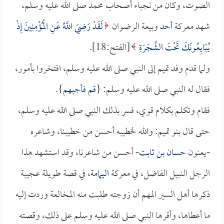
الصوت، وكان من نجباء أصحاب محمد صلى الله عليه وسلم،
شهد معركة
أحد
وبيعة الرضوان
لَقَدْ رَضِيَ اللَّهُ عَنِ الْمُؤْمِنِينَ إِذْ
يُبَايِعُونَكَ تَحْتَ الشَّجَرَةِ
[الفتح:18].
ولما قدم وفد تميم إلى النبي صلى الله عليه وسلم، افتخروا بأمور،
فقال له النبي صلى الله عليه وسلم: {
قم فأجبهم
}.
فقام وتكلم بكلام قوي، فسر بذلك النبي صلى الله عليه وسلم،
حتى قال بنو تميم: والله لخطيبه أحسن من خطيبنا، وشاعره
-يعنون
حسان بن ثابت
- أحسن من شاعرنا، وقد استشهد هذا
الرجل النبيل الفاضل، في معركة
اليمامة
، في قصة طويلة عجيبة
ذكرها أهل السير المهم أن زوجته طلبت منه المخالعة وردت إليه
ما أعطاها، وأقرها النبي صلى الله عليه وسلم على ذلك، وقصته