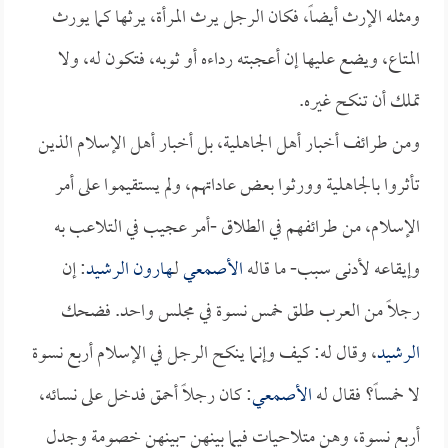
ومثله الإرث أيضاً، فكان الرجل يرث المرأة، يرثها كما يورث
المتاع، ويضع عليها إن أعجبته رداءه أو ثوبه، فتكون له، ولا
تملك أن تنكح غيره.
ومن طرائف أخبار أهل الجاهلية، بل أخبار أهل الإسلام الذين
تأثروا بالجاهلية وورثوا بعض عاداتهم، ولم يستقيموا على أمر
الإسلام، من طرائفهم في الطلاق -أمر عجيب في التلاعب به
وإيقاعه لأدنى سبب- ما قاله
الأصمعي
لـ
هارون الرشيد
: إن
رجلاً من العرب طلق خمس نسوة في مجلس واحد. فضحك
الرشيد
، وقال له: كيف وإنما ينكح الرجل في الإسلام أربع نسوة
لا خمساً؟ فقال له
الأصمعي
: كان رجلاً أحمق فدخل على نسائه،
أربع نسوة، وهن متلاحيات فيما بينهن -بينهن خصومة وجدل