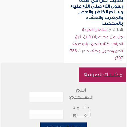
حديث أنس في صلاة
رسول الله صلى الله عليه
وسلم الظهر والعصر
والمغرب والعشاء
بالمحصب
للشيخ:
سلمان العودة
جزء من محاضرة ( شرح بلوغ
المرام - كتاب الحج - باب صفة
الحج ودخول مكة - حديث 786-
797)
مكتبتك الصوتية
اسم
المستخدم:
كـلـــمـة
الـمـــــرور: