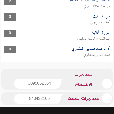
حاجتنا إلى التمسك بالعقيدة
0
علي عبد الخالق القرني
سورة الملك
0
أحمد المعصراوي
سورة الجاثية
0
عبد السلام غالب السفياني
أذان محمد صديق المنشاوي
0
محمد صديق المنشاوي
عدد مرات
3095062364
الاستماع
عدد مرات الحفظ
840432105