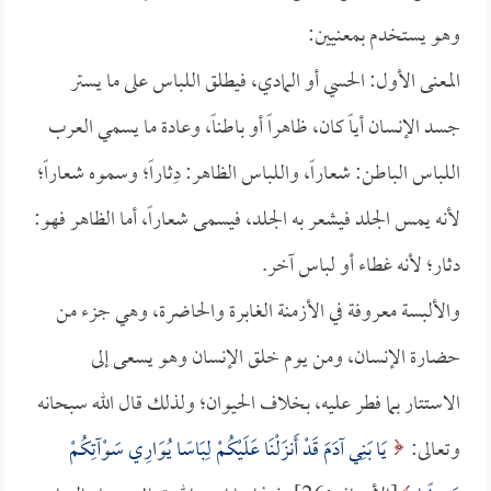
وهو يستخدم بمعنيين:
المعنى الأول: الحسي أو المادي، فيطلق اللباس على ما يستر
جسد الإنسان أياً كان، ظاهراً أو باطناً، وعادة ما يسمي العرب
اللباس الباطن: شعاراً، واللباس الظاهر: دِثاراً؛ وسموه شعاراً؛
لأنه يمس الجلد فيشعر به الجلد، فيسمى شعاراً، أما الظاهر فهو:
دثار؛ لأنه غطاء أو لباس آخر.
والألبسة معروفة في الأزمنة الغابرة والحاضرة، وهي جزء من
حضارة الإنسان، ومن يوم خلق الإنسان وهو يسعى إلى
الاستتار بما فطر عليه، بخلاف الحيوان؛ ولذلك قال الله سبحانه
وتعالى:
يَا بَنِي آدَمَ قَدْ أَنزَلْنَا عَلَيْكُمْ لِبَاسًا يُوَارِي سَوْآتِكُمْ