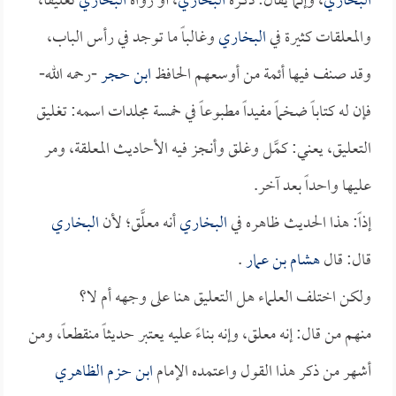
البخاري
، وإنما يقال: ذكره
البخاري
، أو رواه
البخاري
تعليقاً،
والمعلقات كثيرة في
البخاري
وغالباً ما توجد في رأس الباب،
وقد صنف فيها أئمة من أوسعهم الحافظ
ابن حجر
-رحمه الله-
فإن له كتاباً ضخماً مفيداً مطبوعاً في خمسة مجلدات اسمه: تغليق
التعليق، يعني: كمَّل وغلق وأنجز فيه الأحاديث المعلقة، ومر
عليها واحداً بعد آخر.
إذاً: هذا الحديث ظاهره في
البخاري
أنه معلَّق؛ لأن
البخاري
قال: قال
هشام بن عمار
.
ولكن اختلف العلماء هل التعليق هنا على وجهه أم لا؟
منهم من قال: إنه معلق، وإنه بناءً عليه يعتبر حديثاً منقطعاً، ومن
أشهر من ذكر هذا القول واعتمده الإمام
ابن حزم الظاهري