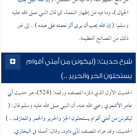
من دفع الشهوات، وما فيه من التجمل: (
إن الله جميل يحب
الجمال
)، وما فيه من إظهار النعمة، كما قال النبي صلى الله عليه
وسلم: (
إن الله يحب أن يرى أثر نعمته على عبده
) .. إلى غير
ذلك من المصالح العظيمة.
شرح حديث: (ليكونن من أمتي أقوام
يستحلون الحر والحرير ..)
الحديث الأول الذي ذكره المصنف ورقمه: (524)، هو حديث
أبي
عامر الأشعري
رضي الله عنه، أن النبي صلى الله عليه وسلم قال: (
ليكونن من أمتي أقوام يستحلون الحِرَ والحرير والخمر والمعازف ..
)
الحديث، وقد عزاه المصنف لـ
أبي داود
، وقال: أصله في
البخاري
. ‏