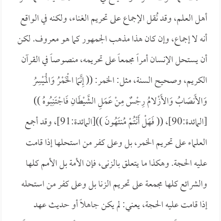
أهل العلم، وقد نُقل الإجماع على تحريم الغناء، ولكنه في الواقع
أنه لا إجماع، وإن كان هذا مذهب الجمهور كما هو معروف. لكن
أن يستحل الإنسان أمراً مجمعاً على تحريمه، منصوصاً في القرآن
الكريم، وصحيح السنة، مثل: الخمر: ((
إِنَّمَا الْخَمْرُ وَالْمَيْسِرُ
وَالأَنصَابُ وَالأَزْلامُ رِجْسٌ مِنْ عَمَلِ الشَّيْطَانِ فَاجْتَنِبُوهُ ))
[المائدة:90]، ((
فَهَلْ أَنْتُمْ مُنتَهُونَ ))[المائدة:91]، وقد أجمع
العلماء على تحريم الخمر، بل وعلى كفر من استحلها إذا قامت
عليه الحجة. وهكذا ما يتعلق بالزنى، فإن الأمة بل الأمم كلها
والشرائع كلها مجمعة على تحريم الزنا بل وعلى كفر من استحله
إذا قامت عليه الحجة، يعني: لم يكن جاهلاً أو حديث عهد