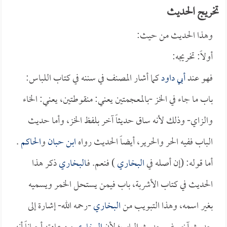
تخريج الحديث
وهذا الحديث من حيث:
أولاً: تخريجه:
فهو عند
أبي داود
كما أشار المصنف في سننه في كتاب اللباس:
باب ما جاء في الخز -بالمعجمتين يعني: منقوطتين، يعني: الخاء
والزاي- وذلك لأنه ساق حديثاً آخر بلفظ الخز، وأما حديث
الباب ففيه الحر والحرير، أيضاً الحديث رواه
ابن حبان
و
الحاكم
.
أما قوله: (إن أصله في
البخاري
) فنعم. فـ
البخاري
ذكر هذا
الحديث في كتاب الأشربة، باب فيمن يستحل الخمر ويسميه
بغير اسمه، وهذا التبويب من
البخاري
-رحمه الله- إشارة إلى