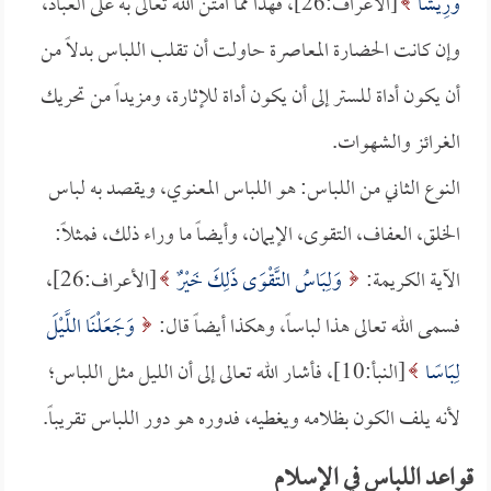
وَرِيشًا
[الأعراف:26]، فهذا مما امتن الله تعالى به على العباد،
وإن كانت الحضارة المعاصرة حاولت أن تقلب اللباس بدلاً من
أن يكون أداة للستر إلى أن يكون أداة للإثارة، ومزيداً من تحريك
الغرائز والشهوات.
النوع الثاني من اللباس: هو اللباس المعنوي، ويقصد به لباس
الخلق، العفاف، التقوى، الإيمان، وأيضاً ما وراء ذلك، فمثلاً:
الآية الكريمة:
وَلِبَاسُ التَّقْوَى ذَلِكَ خَيْرٌ
[الأعراف:26]،
فسمى الله تعالى هذا لباساً، وهكذا أيضاً قال:
وَجَعَلْنَا اللَّيْلَ
لِبَاسًا
[النبأ:10]، فأشار الله تعالى إلى أن الليل مثل اللباس؛
لأنه يلف الكون بظلامه ويغطيه، فدوره هو دور اللباس تقريباً.
قواعد اللباس في الإسلام