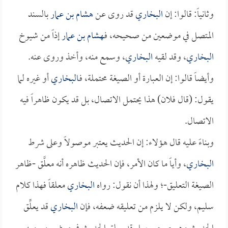
وثانياً: قالوا: إن
البخاري
قد روى عن
هشام بن عمار
بالسند
المتصل في موضعين من صحيحه، فـ
هشام بن عمار
إذاً من شيوخ
البخاري
، وقد لقيه
البخاري
، وسمع منه، وأخذ وروى عنه.
وأيضاً قالوا: إن العبارة أو الصيغة محتملة، فـ
البخاري
أو غيره لما
يقول: (قال فلان) هذا يحتمل الاتصال، بل قد يكون ظاهراً فيه
الاتصال.
وبناءً عليه قال هؤلاء: إن الحديث يعتبر موصولاً وعلى شرط
البخاري
، وأياً ما كان الأمر، فإن الحديث ظاهره أنه معلَّق -ظاهر
الصيغة التعليق-؛ ولهذا أن نقول: رواه
البخاري
معلقاً فهذا كلام
سليم، ولكن لا يلزم من تعليقه ضعفه، فإن
البخاري
قد يعلِّق