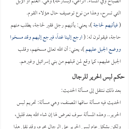
الصباح وفي المساء: الراعي، (بسارحة) وهي: الغنم أو الإبل
التي تسرح، وهذا من نوع توصيف حال هؤلاء القوم.
(
فيأتيهم لحاجة
)، يعني: يأتيهم رجل فقير لحاجة، يطلب منهم
حاجة، فيقولون له: (
ارجع إلينا غداً، فيرجع إليهم وقد مسخوا
ووضع الجبل عليهم
)، يعني: أن الله تعالى مسخهم، وقلب
الجبل عليهم، كما وقع لمن قبلهم من بني إسرائيل وغيرهم.
حكم لبس الحرير للرجال
بعد ذلك ننتقل إلى مسألة الحديث:
الحديث فيه مسألة ساقها المصنف، وهي مسألة: تحريم لبس
الحرير.. وهذه المسألة سوف نعرض لها إن شاء الله بعد قليل،
ولكن بشكل عام لبس الحرير على الرجال محرم، وقد نقل هذا