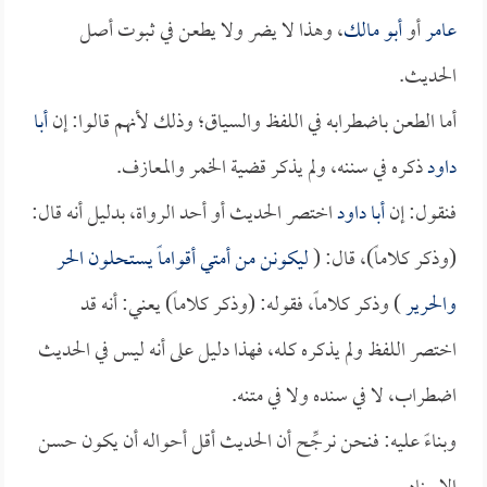
عامر
أو
أبو مالك
، وهذا لا يضر ولا يطعن في ثبوت أصل
الحديث.
أما الطعن باضطرابه في اللفظ والسياق؛ وذلك لأنهم قالوا: إن
أبا
داود
ذكره في سننه، ولم يذكر قضية الخمر والمعازف.
فنقول: إن
أبا داود
اختصر الحديث أو أحد الرواة، بدليل أنه قال:
(وذكر كلاماً)، قال: (
ليكونن من أمتي أقواماً يستحلون الحر
والحرير
) وذكر كلاماً، فقوله: (وذكر كلاماً) يعني: أنه قد
اختصر اللفظ ولم يذكره كله، فهذا دليل على أنه ليس في الحديث
اضطراب، لا في سنده ولا في متنه.
وبناءً عليه: فنحن نرجِّح أن الحديث أقل أحواله أن يكون حسن