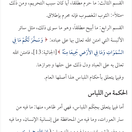
القسم الثالث: ما حرم مطلقاً، أياً كان سبب التحريم، ومن ذلك
-مثلاً-: الثوب المغصوب فإنه محرم بإطلاق.
القسم الرابع: ما أبيح مطلقاً، وهو ما سوى ذلك، مثل سائر
الألبسة التي امتن الله تعالى بها على عباده:
وَسَخَّرَ لَكُمْ مَا فِي
السَّمَوَاتِ وَمَا فِي الأَرْضِ جَمِيعًا مِنْهُ
[الجاثية:13]، فامتن الله
تعالى به على العباد ودل ذلك على حلها وجوازها.
وفيما يتعلق بأحكام اللباس هذا أصلها العام.
الحكمة من اللباس
أما فيما يتعلق بحِكَم اللباس، فهي أمر ظاهر، منها: ما فيه من
ستر العورات، وما فيه من المحافظة على إنسانية الإنسان، وما فيه