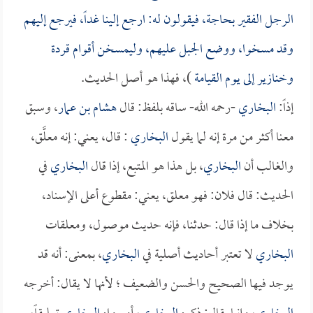
الرجل الفقير بحاجة، فيقولون له: ارجع إلينا غداً، فيرجع إليهم
وقد مسخوا، ووضع الجبل عليهم، وليمسخن أقوام قردة
وخنازير إلى يوم القيامة
)، فهذا هو أصل الحديث.
إذاً:
البخاري
-رحمه الله- ساقه بلفظ: قال
هشام بن عمار
، وسبق
معنا أكثر من مرة إنه لما يقول
البخاري
: قال، يعني: إنه معلَّق،
والغالب أن
البخاري
، بل هذا هو المتبع، إذا قال
البخاري
في
الحديث: قال فلان: فهو معلق، يعني: مقطوع أعلى الإسناد،
بخلاف ما إذا قال: حدثنا، فإنه حديث موصول، ومعلقات
البخاري
لا تعتبر أحاديث أصلية في
البخاري
، بمعنى: أنه قد
يوجد فيها الصحيح والحسن والضعيف ؛ لأنها لا يقال: أخرجه