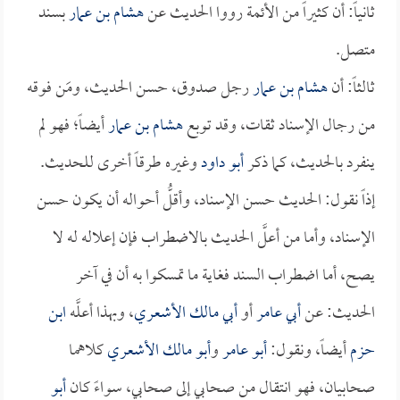
ثانياً: أن كثيراً من الأئمة رووا الحديث عن
هشام بن عمار
بسند
متصل.
ثالثاً: أن
هشام بن عمار
رجل صدوق، حسن الحديث، ومَن فوقه
من رجال الإسناد ثقات، وقد توبع
هشام بن عمار
أيضاً؛ فهو لم
ينفرد بالحديث، كما ذكر
أبو داود
وغيره طرقاً أخرى للحديث.
إذاً نقول: الحديث حسن الإسناد، وأقلُّ أحواله أن يكون حسن
الإسناد، وأما من أعلَّ الحديث بالاضطراب فإن إعلاله له لا
يصح، أما اضطراب السند فغاية ما تمسكوا به أن في آخر
الحديث: عن
أبي عامر
أو
أبي مالك الأشعري
، وبهذا أعلَّه
ابن
حزم
أيضاً، ونقول:
أبو عامر
و
أبو مالك الأشعري
كلاهما
صحابيان، فهو انتقال من صحابي إلى صحابي، سواءً كان
أبو