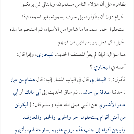
بظاهره على أن هؤلاء الناس مسلمون، وبالتالي لن يرتكبوا
الحرام دون أن يتأولوه، بل سوف يسمونه بغير اسمه، فإذا
استحلوا الخمر سموها ما شاءوا من الأسماء، ثم استحلوها بهذه
الحيل، كما فعل بنو إسرائيل من قبلهم.
هنا سؤال: لماذا لم يعزُ المصنف الحديث
للبخاري
، وإنما قال:
أصله في
البخاري
؟
فأقول: إن
البخاري
قال في الباب المشار إليه: قال
هشام بن عمار
: حدثنا
صدقة بن خالد
.. ثم ساق الحديث إلى
أبي مالك
أو
أبي
عامر الأشعري
عن النبي صلى الله عليه وسلم قال: (
ليكونن
من أمتي أقوام يستحلون الحر والحرير والخمر والمعازف،
وليبيتن أقوام إلى جنب عَلَم يروح عليهم بسارحة لهم، يأتيهم