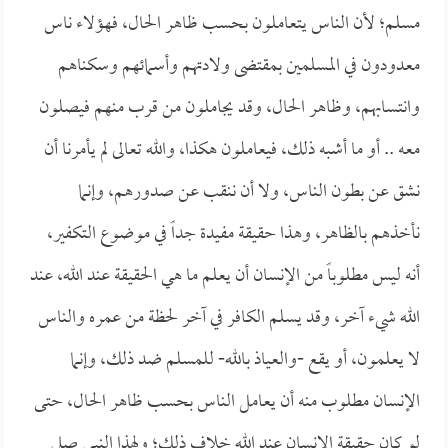
مسلم؛ لأن الناس يتعاملون بحسب ظاهر الحال، فهؤلاء ناس
معدودون في المسلمين بمقتضى ولادتهم وأسمائهم وسكناهم
وانتسابهم، وظاهر الحال، وقد يجاملون من قرب منهم فيصلون
معه .. أو ما أشبه ذلك، فيعاملون هكذا، والله تعالى لم يأمرنا أن
نشق عن بطون الناس، ولا أن ننقب عن صدورهم، وإنما
نأخذهم بالظاهر، وهذا حقيقة مفيدة جداً في موضوع التكفير،
أنه ليس مطلوباً من الإنسان أن يعلم ما هي الحقيقة عند الله، عند
الله شيء آخر، وقد يسلم الكافر في آخر لحظة من عمره والناس
لا يعلمون، أو يقع -والعياذ بالله- للمسلم ضد ذلك، وإنما
الإنسان مطلوب منه أن يعامل الناس بحسب ظاهر الحال، حتى
لو كان حقيقة الإنسان عند الله خلاف ذلك؛ ولهذا النبي صلى