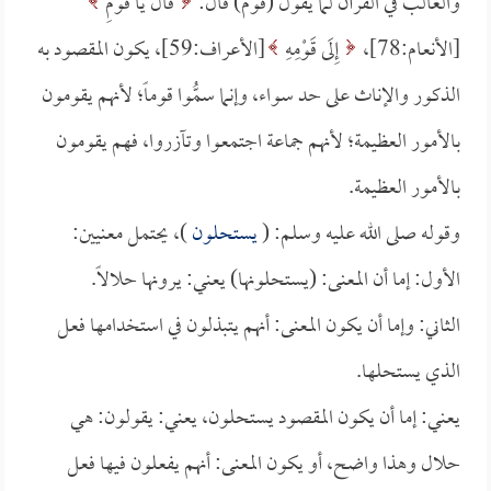
والغالب في القرآن لما يقول (قوم) قال:
قَالَ يَا قَوْمِ
[الأنعام:78]،
إِلَى قَوْمِهِ
[الأعراف:59]، يكون المقصود به
الذكور والإناث على حد سواء، وإنما سمُّوا قوماً؛ لأنهم يقومون
بالأمور العظيمة؛ لأنهم جماعة اجتمعوا وتآزروا، فهم يقومون
بالأمور العظيمة.
وقوله صلى الله عليه وسلم: (
يستحلون
)، يحتمل معنيين:
الأول: إما أن المعنى: (يستحلونها) يعني: يرونها حلالاً.
الثاني: وإما أن يكون المعنى: أنهم يتبذلون في استخدامها فعل
الذي يستحلها.
يعني: إما أن يكون المقصود يستحلون، يعني: يقولون: هي
حلال وهذا واضح، أو يكون المعنى: أنهم يفعلون فيها فعل