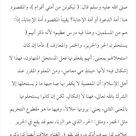
صلى الله عليه وسلم قال: (
ليكونن من أمتي أقوام )، والمقصود
هنا: أمة الدعوة أو أمة الإجابة؟ يقيناً المقصود أمة الإجابة، إذاً:
هم من المسلمين، وهذا فيه درس عظيم؛ لأنه ذكر أنهم (
يستحلون الحر والحرير، والخمر والمعازف ). فأما إن كان
استحلالهم بمعنى: أنهم يفعلونها فعل المستحل المتهاون، فهذا لا
إشكال فيه؛ لأنها حينئذٍ هي معاصٍ، ومن المعلوم المقرر عند
أهل الإسلام: أن المعصية لا يكفر بها صاحبها ما لم يستحلها إلا
الشرك بالله تعالى، فهنا لا إشكال. لكن إن كانوا يستحلونها
بالمعنى الثاني، يعني: يرونها حلالاً، وفيها ما هو مقطوع التحريم
مثل الخمر، ومثل: الحر، الذي هو الزنا، نعم قد يقع في الحرير
خلاف كما سوف أذكره، وقد يقع في الغناء خلاف أيضاً كما ذكره