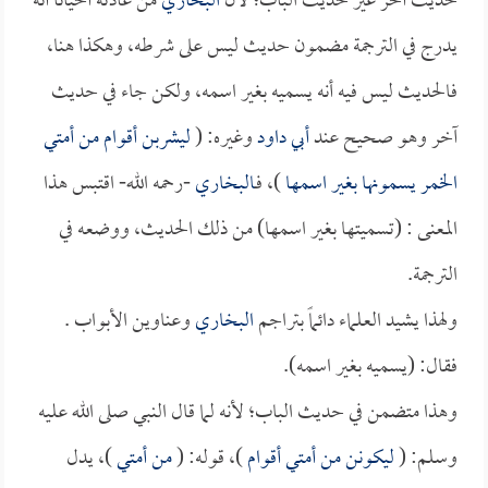
حديث آخر غير حديث الباب؛ لأن
البخاري
من عادته أحياناً أنه
يدرج في الترجمة مضمون حديث ليس على شرطه، وهكذا هنا،
فالحديث ليس فيه أنه يسميه بغير اسمه، ولكن جاء في حديث
آخر وهو صحيح عند
أبي داود
وغيره: (
ليشربن أقوام من أمتي
الخمر يسمونها بغير اسمها
)، فـ
البخاري
-رحمه الله- اقتبس هذا
المعنى : (تسميتها بغير اسمها) من ذلك الحديث، ووضعه في
الترجمة.
ولهذا يشيد العلماء دائماً بتراجم
البخاري
وعناوين الأبواب .
فقال: (يسميه بغير اسمه).
وهذا متضمن في حديث الباب؛ لأنه لما قال النبي صلى الله عليه
وسلم: (
ليكونن من أمتي أقوام
)، قوله: (
من أمتي
)، يدل