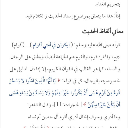
بتحريم الغناء.
إذاً: هذا ما يتعلق بموضوع إسناد الحديث والكلام فيه.
معاني ألفاظ الحديث
قوله صلى الله عليه وسلم: (
ليكونن في أمتي أقوام
) .. (أقوام)
جمع، والمفرد قوم، والقوم هم الجماعة أيضاً، ويطلق على الرجال
والنساء، كما هو الغالب في القرآن الكريم، إلا إذا دل الدليل على
خصوصيته بالرجال، كما في قوله:
يَا أَيُّهَا الَّذِينَ آمَنُوا لا يَسْخَرْ
قَومٌ مِنْ قَوْمٍ عَسَى أَنْ يَكُونُوا خَيْرًا مِنْهُمْ وَلا نِسَاءٌ مِنْ نِسَاءٍ عَسَى
أَنْ يَكُنَّ خَيْرًا مِنْهُنَّ
[الحجرات:11]، وقال الشاعر:
وما أدري وسوف إخال أدري أقوم آل حصن أم نساء