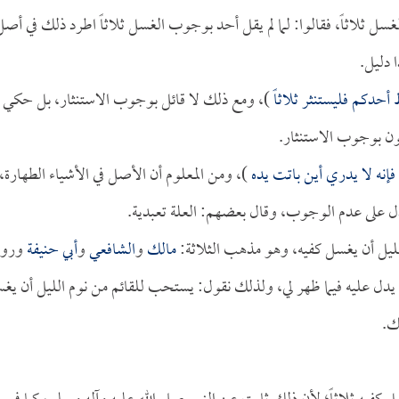
غسل ثلاثاً، فقالوا: لما لم يقل أحد بوجوب الغسل ثلاثاً اطرد ذلك في أصل
 دليل.
 أحدكم فليستنثر ثلاثاً
)، ومع ذلك لا قائل بوجوب الاستنثار، بل حكي
ون بوجوب الاستنثار.
فإنه لا يدري أين باتت يده
)، ومن المعلوم أن الأصل في الأشياء الطهارة،
ل على عدم الوجوب، وقال بعضهم: العلة تعبدية.
الليل أن يغسل كفيه، وهو مذهب الثلاثة:
مالك
و
الشافعي
و
أبي حنيفة
وروا
يدل عليه فيما ظهر لي، ولذلك نقول: يستحب للقائم من نوم الليل أن يغ
ك.