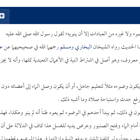
ضوء ولا غيره من العبادات إلا أن ينويه؛ لقول رسول الله صلى الله عليه
ذا الحديث رواه الشيخان
البخاري
و
مسلم
رحمهما الله في صحيحيهما عن
ع
ف، وهو أصل في اشتراط النية في الأعمال التعبدية كلها، وأنه لا يجز
ا يكون وضوءه مثلاً لتعليم جاهل، أو أن يكون وصل الماء إلى أعضائه دون
 لرفع حدث واستباحة صلاة وما أشبه ذلك .
 في ذلك، ثم يبدأ أحدهم في الوضوء ثم يعود ظناً أنه لم ينو وهكذا، فهذا
أمام الماء وفتح الصنبور وعرض يديه للغسل هذا كاف في الدلالة على أن
عب جداً، ولو كلفنا الشارع بدفع النية وإزالتها في هذا الموضع وقطعها لما