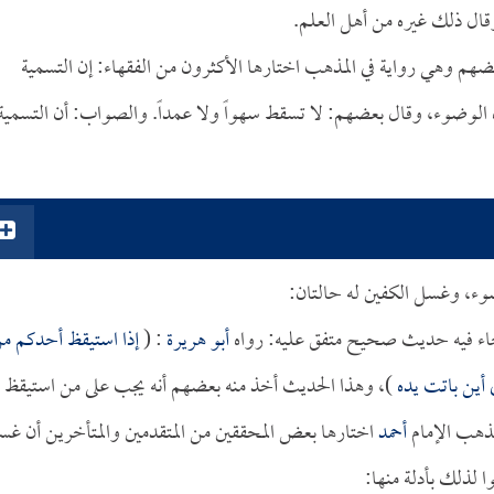
 وقال ذلك غيره من أهل العلم.
عضهم وهي رواية في المذهب اختارها الأكثرون من الفقهاء: إن التسمية
أه الوضوء، وقال بعضهم: لا تسقط سهواً ولا عمداً. والصواب: أن التسمية
وضوء، وغسل الكفين له حالتان:
 جاء فيه حديث صحيح متفق عليه: رواه
أبو هريرة
: (
إذا استيقظ أحدكم م
ي أين باتت يده
)، وهذا الحديث أخذ منه بعضهم أنه يجب على من استيقظ 
مذهب الإمام
أحمد
اختارها بعض المحققين من المتقدمين والمتأخرين أن غ
 لذلك بأدلة منها: