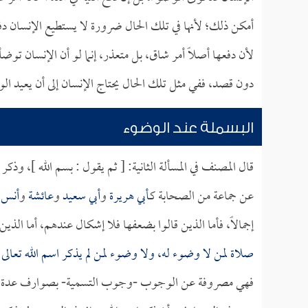
أمكن ذلك؛ لأنها في تلك الحال ضرورة لا يستطيع الإنسان دف
لأن دفعها أصلاً أمر شاق، بل متعذر، إنما لو أن الإنسان توض
دون قصد، ففي مثل تلك الحال يحتاج الإنسان إلى أن يعيد الو
البسملة عند الوضوء
قال المصنف في المسألة الثانية: [ ثم يقول : بسم الله ]، وذك
عن جماعة من الصحابة كـ
أبي هريرة
و
أبي سعيد
و
عائشة
و
أنس
و
إجمالاً، فأما الذين قالوا بضعفها فلا إشكال عندهم، أما الذ
صلاة لمن لا وضوء له، ولا وضوء لمن لم يذكر اسم الله تعالى
فهي مصروفة عن الوجوب -وجوب التسمية- بصوارف عدة: