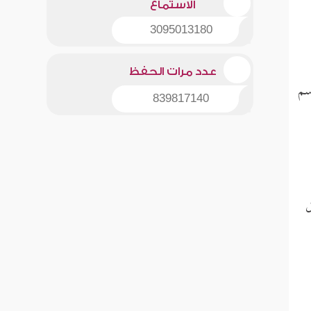
الاستماع
3095013180
عدد مرات الحفظ
سم
839817140
ل