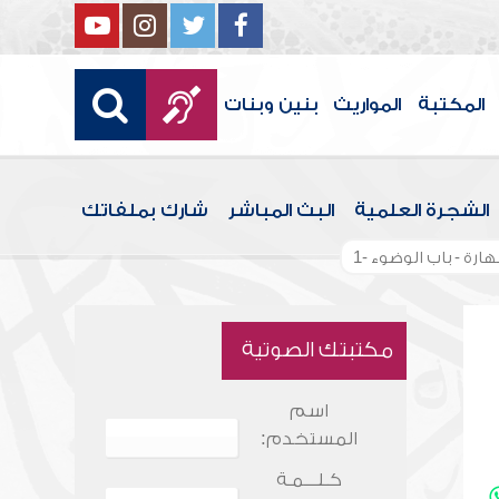
المكتبة
المواريث
بنين وبنات
الشجرة العلمية
البث المباشر
شارك بملفاتك
ارة - باب الوضوء -1
مكتبتك الصوتية
اسم
المستخدم:
كـلـــمـة