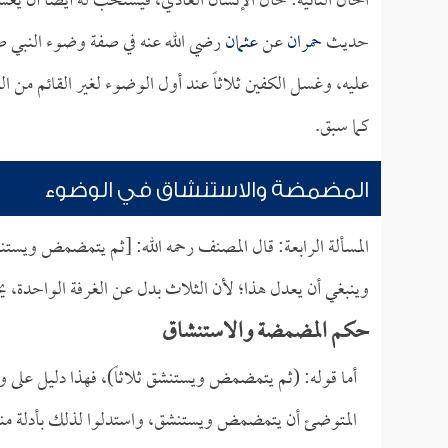
الحال الثانية: حال الإنسان العادي، فيستحب له أيضاً أن يغسل
حديث
حمران
عن
عثمان
رضي الله عنه في صفة وضوء النبي صل
عليه، وغسل الكفين ثلاثاً عند أول الوضوء لغير القائم من ال
كما سبق.
المضمضة والاستنشاق في الوضوء
المسألة الرابعة: قال المصنف رحمه الله: [ثم يتمضمض ويستن
وينبغي أن يعدل هذا؛ لأن الثلاث بدل عن الغرفة الواحدة، يج
حكم المضمضة والاستنشاق
أما قوله: (ثم يتمضمض ويستنشق ثلاثاً)، فهذا دليل على
المتوضئ أن يتمضمض ويستنشق، واستدلوا لذلك بأدلة منه