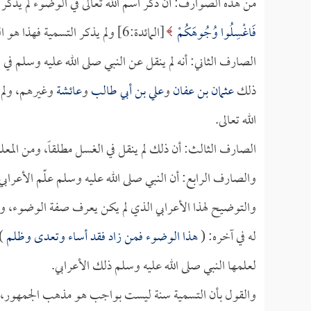
من هذه الصوارف: أن ذكر اسم الله تعالى في الوضوء لم يذكر في
فَاغْسِلُوا وُجُوهَكُمْ
[المائدة:6] ولم يذكر التسمية فهذا هو الصارف الأول عن الوجوب.
الصارف الثاني: أنه لم ينقل عن النبي صلى الله عليه وسلم ف
ذلك
عثمان بن عفان
و
علي بن أبي طالب
و
عائشة
وغيرهم، ولم 
الله تعالى.
الصارف الثالث: أن ذلك لم ينقل في الغسل مطلقاً، ومن الم
والصارف الرابع: أن النبي صلى الله عليه وسلم علّم الأعرا
والتوضيح لهذا الأعرابي الذي لم يكن يعرف صفة الوضوء، ومع
له في آخره: (
هذا الوضوء فمن زاد فقد أساء وتعدى وظلم
)
لعلمها النبي صلى الله عليه وسلم ذلك الأعرابي.
والقول بأن التسمية سنة ليست بواجب هو مذهب الجمهور،