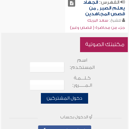
الفهرس:
الجهاد
يعلم الصبر , من
قصص المجاهدين
للشيخ:
سعد البريك
جزء من محاضرة ( قصص وعبر)
مكتبتك الصوتية
اسم
المستخدم:
كـلـــمـة
الـمـــــرور:
دخول المشتركين
أو الدخول بحساب