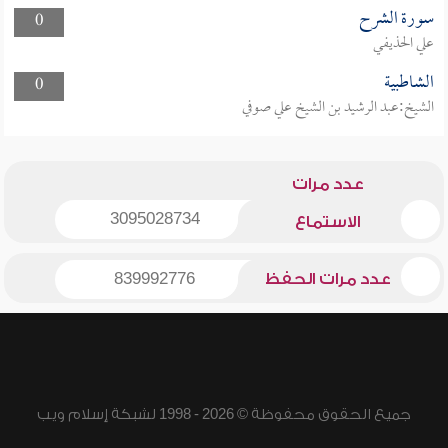
سورة الشرح
0
علي الحذيفي
الشاطبية
0
الشيخ:عبد الرشيد بن الشيخ علي صوفي
عدد مرات
3095028734
الاستماع
عدد مرات الحفظ
839992776
جميع الحقوق محفوظة © 2026 - 1998 لشبكة إسلام ويب