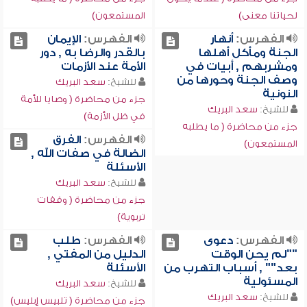
لحياتنا معنى)
المستمعون)
الفهرس:
أنهار
الفهرس:
الإيمان
الجنة ومأكل أهلها
بالقدر والرضا به , دور
ومشربهم , أبيات في
الأمة عند الأزمات
وصف الجنة وحورها من
للشيخ:
سعد البريك
النونية
جزء من محاضرة ( وصايا للأمة
للشيخ:
سعد البريك
في ظل الأزمة)
جزء من محاضرة ( ما يطلبه
الفهرس:
الفرق
المستمعون)
الضالة في صفات الله ,
الأسئلة
للشيخ:
سعد البريك
جزء من محاضرة ( وقفات
تربوية)
الفهرس:
دعوى
الفهرس:
طلب
""لم يحن الوقت
الدليل من المفتي ,
بعد"" , أسباب التهرب من
الأسئلة
المسئولية
للشيخ:
سعد البريك
للشيخ:
سعد البريك
جزء من محاضرة ( تلبيس إبليس)