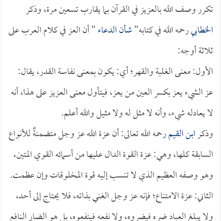
تكرر وصف الله بالعزيز في القرآن بما يقارب تسعين مرة، وذكر
الخطابي
رحمه الله في كتابه"
شأن الدعاء
" أن العز في كلام العرب على
ثلاثة أوجه:
الأول: معنى الغلبة والقهر؛ أي: يكون بمعنى نفاسة القدر، يقال:
عز الشيء يعز بكسر العين من يعز، فيتأول معنى العزيز على هذا، أنه
لا يعادله شيء، وأنه لا مثل له ولا مثيل والله أعلم.
وذكر
ابن القيم
رحمه الله تعالى: أن عزة الله عز وجل متضمنةٌ للأنواع
السابقة كلها، وهي: عزة القوة الدال عليها من أسمائه القوي المتين،
وهو وصفه العظيم الذي لا تنسب إليه قوة المخلوقات وإن عظمت.
الثاني: عزة الامتناع؛ فإنه عز وجل الغني بذاته، فلا يحتاج إلى أحد،
ولا يبلغ العباد ضره فيضروه، ولا نفعه فينفعوه، بل هو الضار النافع