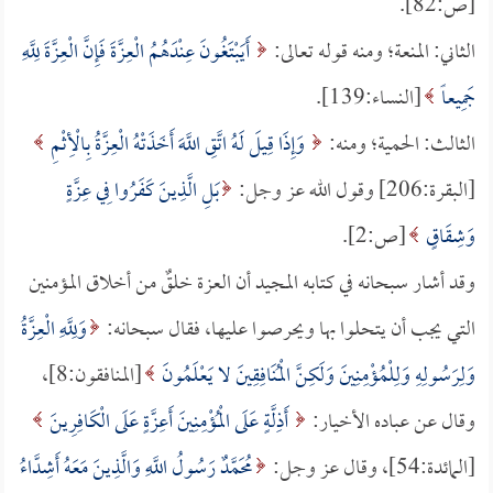
[ص:82].
الثاني: المنعة؛ ومنه قوله تعالى:
أَيَبْتَغُونَ عِنْدَهُمُ الْعِزَّةَ فَإِنَّ الْعِزَّةَ لِلَّهِ
جَمِيعاً
[النساء:139].
الثالث: الحمية؛ ومنه:
وَإِذَا قِيلَ لَهُ اتَّقِ اللَّهَ أَخَذَتْهُ الْعِزَّةُ بِالْأِثْمِ
[البقرة:206] وقول الله عز وجل:
بَلِ الَّذِينَ كَفَرُوا فِي عِزَّةٍ
وَشِقَاقٍ
[ص:2].
وقد أشار سبحانه في كتابه المجيد أن العزة خلقٌ من أخلاق المؤمنين
التي يجب أن يتحلوا بها ويحرصوا عليها، فقال سبحانه:
وَلِلَّهِ الْعِزَّةُ
وَلِرَسُولِهِ وَلِلْمُؤْمِنِينَ وَلَكِنَّ الْمُنَافِقِينَ لا يَعْلَمُونَ
[المنافقون:8]،
وقال عن عباده الأخيار:
أَذِلَّةٍ عَلَى الْمُؤْمِنِينَ أَعِزَّةٍ عَلَى الْكَافِرِينَ
[المائدة:54]، وقال عز وجل:
مُحَمَّدٌ رَسُولُ اللَّهِ وَالَّذِينَ مَعَهُ أَشِدَّاءُ