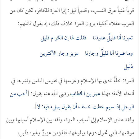
قوياً غنياً عرق النسب، وقديماً قيل: إنما العزة للكافر، لكن كان من
العرب عقلاء أذكياء يرون العزة خلاف ذلك، إذ يقول قائلهم:
تعيرنا أنا قليلٌ عديدنا فقلت لها إن الكرام قليل
وما ضرنا أنا قليلٌ وجارنا عزيز وجار الأكثرين
ذليل
العزة: خلةٌ نادى بها الإسلام وغرسها في نفوس الناس ونشرها في
أنحاء الأمة؛ فهذا
عمر بن الخطاب
رضي الله عنه يقول: [
أحب من
الرجل إذا سيم خطت خسف أن يقول بملء فيه: لا
].
ولقد هدى الإسلام إلى أسباب العزة، ولقد بين الإسلام أسبابها وبين
موانعها، التي تحول دونها وبلوغها، فالمؤمن عزيزٌ وغيره ذليل،