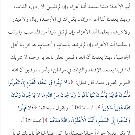
أيها الأحبة: ديننا يعلمنا أننا أعزاء وإن لم نلبس إلا رديء الثياب،
وديننا يعلمنا أننا أعزاء وإن لم يكن لنا في الأرصدة ريال ولا دينار
ولا درهم، يعلمنا أننا الأعزاء وإن لم ننل شيئاً من المناصب والرتب
ويعلمنا أننا الأعزاء وإن لم نرتبط بأنسابٍ وأحسابٍٍ يفاخر بها أهل
الجاهلية، ديننا يعلمنا أن العزة فيمن تعلق بالعزيز وحده لا شريك
له؛ فربنا يعلمنا الإقدام والثبات في مواطن اليأس، موقنين أن الله
العزيز القوي معنا، قال تعالى:
وَلا تَهِنُوا فِي ابْتِغَاءِ الْقَوْمِ إِنْ تَكُونُوا
تَأْلَمُونَ فَإِنَّهُمْ يَأْلَمُونَ كَمَا تَأْلَمُونَ وَتَرْجُونَ مِنَ اللَّهِ مَا لا يَرْجُونَ وَكَانَ
اللَّهُ عَلِيماً حَكِيماً
[النساء:104] ويقول سبحانه:
فَلا تَهِنُوا
وَتَدْعُوا إِلَى السَّلْمِ وَأَنْتُمُ الْأَعْلَوْنَ وَاللَّهُ مَعَكُمْ
[محمد:35].
لا تكن ذليلاً خواراً جباناً ضعيفاً، بل كن علياً شامخاً بإيمانك قوياً