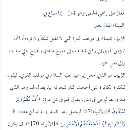
فعارٌ على راعي الحمى وهو قادرٌ إذا ضاع في
البيداء عقال بعير
الإيمان يجعلك في موقف العزة التي لا تقبل شكاً ولا تردداً، لأن
المؤمن يأوي إلى ركنٍ شديد، وإلى منهجٍ صادقٍ واضحٍ جليٍ سديد،
وإلى فعلٍ حميد.
الإيمان هو الذي جعل إبراهيم عليه السلام في موقف القوي، ليقول
للكثرة الكافرة التي أججت النار لتحرقه بها، يقول لهم وهو الذي
قيد وربط ليرمى في النار، يقول لهم في كل عزةٍ:
أُفٍّ لَكُمْ وَلِمَا
تَعْبُدُونَ
[الأنبياء:67] ليجعل الله الخسار والذلة لمن عاداه:
وَأَرَادُوا بِهِ كَيْداً فَجَعَلْنَاهُمُ الْأَخْسَرِينَ
[الأنبياء:70] كذلك يكون