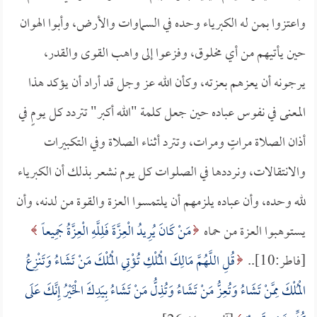
واعتزوا بمن له الكبرياء وحده في السماوات والأرض، وأبوا الهوان
حين يأتيهم من أي مخلوق، وفزعوا إلى واهب القوى والقدر،
يرجونه أن يعزهم بعزته، وكأن الله عز وجل قد أراد أن يؤكد هذا
المعنى في نفوس عباده حين جعل كلمة "الله أكبر" تتردد كل يومٍ في
أذان الصلاة مراتٍ ومرات، وتترد أثناء الصلاة وفي التكبيرات
والانتقالات، ونرددها في الصلوات كل يوم نشعر بذلك أن الكبرياء
لله وحده، وأن عباده يلزمهم أن يلتمسوا العزة والقوة من لدنه، وأن
يستوهبوا العزة من حماه
مَنْ كَانَ يُرِيدُ الْعِزَّةَ فَلِلَّهِ الْعِزَّةُ جَمِيعاً
[فاطر:10]..
قُلِ اللَّهُمَّ مَالِكَ الْمُلْكِ تُؤْتِي الْمُلْكَ مَنْ تَشَاءُ وَتَنْزِعُ
الْمُلْكَ مِمَّنْ تَشَاءُ وَتُعِزُّ مَنْ تَشَاءُ وَتُذِلُّ مَنْ تَشَاءُ بِيَدِكَ الْخَيْرُ إِنَّكَ عَلَى