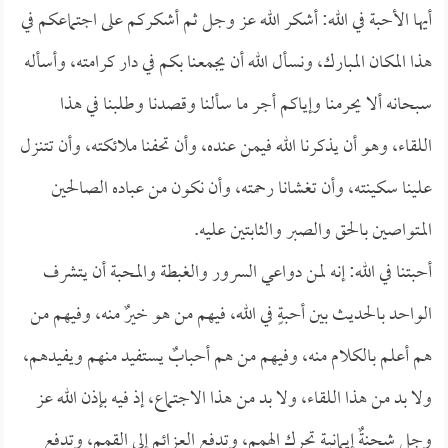
أيها الأحبة في الله: أشكر الله عز وجل ثم أشكركم على اجتماعكم في
هذا المكان المبارك، ونسأل الله أن يجمعنا بكم في دار كرامته، وأسأله
سبحانه ألا يحرمنا وإياكم أجر ما سألنا وقصدنا وطلبنا في هذا
اللقاء، وهو أن يذكرنا الله فيمن عنده، وأن تحفنا ملائكته، وأن تتنزل
علينا سكينته، وأن تغشانا رحمته، وأن نكون من عباده الصالحين
المتواصين بالحق والصبر والثابتين عليه.
أحبتنا في الله: إنه لمن دواعي السرور والغبطة والمحبة أن يتشرف
الواحد بالحديث بين أحبةٍ في الله، فيهم من هو خيرٌ منه، وفيهم من
هم أعلم بالكلام منه، وفيهم من هم أحبابٌ يستفيد منهم ويفيدهم،
ولا بد من هذا اللقاء، ولا بد من هذا الاجتماع، إذ فيه بإذن الله عز
وجل شحنةٌ إيمانية تحرك الهمم، وتدفع العزائم إلى القمم، وتدفع