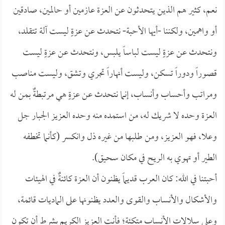
نعم، كثير هم الذين يتحدثون عن العزة عازمين أو حالمين، صادقين
أو واهمين، ولكننا -أيها الأحبة- نتحدث عن عزةٍ ليست آلة تتقلد،
ونتحدث عن عزةٍ ليست لباساً يلبس، ونتحدث عن عزةٍ ليست
قصوراً ودوراً تسكن، وليست أنهاراً تجري وتشق، وليست مناصب
ومراتب وأحساب وأنساب، إنما نتحدث عن عزةٍ هي مرتبطةٌ بمن له
العزة وحده لا شريك له، من استمده منه وحده العزيز الجبار جل
وعلا، فهو العزيز، ومن طلبها من غيره ذل وانكسر (كأنما تخطفه
الطير أو تهوي به الريح في مكان سحيق).
أحبتنا في الله: كان العرب قديماً يظنون أن العزة كائنةٌ في الهيئات
والأشكال والأنساب والقوى والعدد يظنونها على الماديات قائمة،
وعلى سلالات الأنساب متكئة؛ فأنت العزيز الكريم بشرط أن تكون