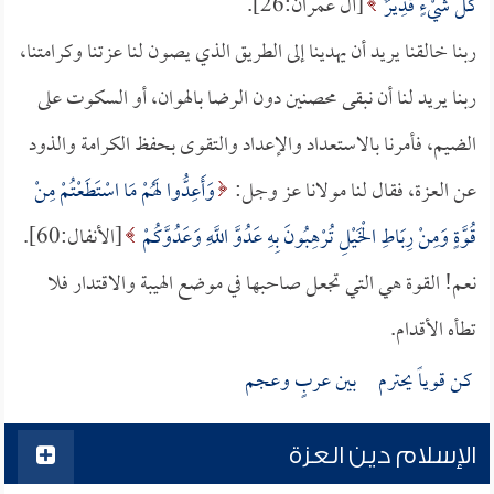
كُلِّ شَيْءٍ قَدِيرٌ
[آل عمران:26].
ربنا خالقنا يريد أن يهدينا إلى الطريق الذي يصون لنا عزتنا وكرامتنا،
ربنا يريد لنا أن نبقى محصنين دون الرضا بالهوان، أو السكوت على
الضيم، فأمرنا بالاستعداد والإعداد والتقوى بحفظ الكرامة والذود
عن العزة، فقال لنا مولانا عز وجل:
وَأَعِدُّوا لَهُمْ مَا اسْتَطَعْتُمْ مِنْ
قُوَّةٍ وَمِنْ رِبَاطِ الْخَيْلِ تُرْهِبُونَ بِهِ عَدُوَّ اللَّهِ وَعَدُوَّكُمْ
[الأنفال:60].
نعم! القوة هي التي تجعل صاحبها في موضع الهيبة والاقتدار فلا
تطأه الأقدام.
كن قوياً يحترم بين عربٍ وعجم
الإسلام دين العزة