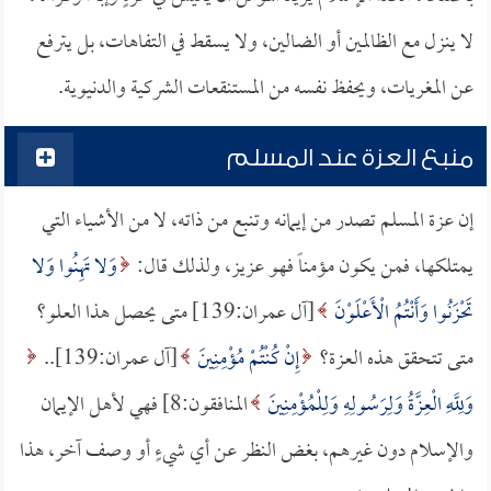
لا ينزل مع الظالمين أو الضالين، ولا يسقط في التفاهات، بل يترفع
عن المغريات، ويحفظ نفسه من المستنقعات الشركية والدنيوية.
منبع العزة عند المسلم
إن عزة المسلم تصدر من إيمانه وتنبع من ذاته، لا من الأشياء التي
يمتلكها، فمن يكون مؤمناً فهو عزيز، ولذلك قال:
وَلا تَهِنُوا وَلا
تَحْزَنُوا وَأَنْتُمُ الْأَعْلَوْنَ
[آل عمران:139] متى يحصل هذا العلو؟
متى تتحقق هذه العزة؟
إِنْ كُنْتُمْ مُؤْمِنِينَ
[آل عمران:139]..
وَلِلَّهِ الْعِزَّةُ وَلِرَسُولِهِ وَلِلْمُؤْمِنِينَ
المنافقون:8] فهي لأهل الإيمان
والإسلام دون غيرهم، بغض النظر عن أي شيءٍ أو وصف آخر، هذا