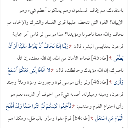
باعتقادك، مم يخاف المسلمون وهم يملكون أعظم شيء وهو
الإيمان؟ القوة التي تتحطم عليها قوى الفساد والشرك والإلحاد، مم
نخاف والله معنا ناصرنا ومؤيدنا؟ هذا موسى لما قاس أمر مجابهة
فرعون بمقاييس البشر، قال:
رَبَّنَا إِنَّنَا نَخَافُ أَنْ يَفْرُطَ عَلَيْنَا أَوْ أَنْ
يَطْغَى
[طه:45] فجاءه الأمان من الله، إن الله معك، إن الله
ناصرك، إن الله مؤيدك وحافظك، قال:
لا تَخَافَا إِنَّنِي مَعَكُمَا أَسْمَعُ
وَأَرَى
[طه:46] ولما رأى موسى قوة وجبروت وعزة وملأ وجند
فرعون، وهيله وهيلمانه، أصابه شيءٌ من الخوف أو التردد، نعم هو
رأى اجتماع القوم وعدتهم:
فَأَجْمِعُوا كَيْدَكُمْ ثُمَّ ائْتُوا صَفّاً وَقَدْ أَفْلَحَ
الْيَوْمَ مَنِ اسْتَعْلَى
[طه:64] قومٌ علوا وعزّوا بالباطل، وهكذا هم