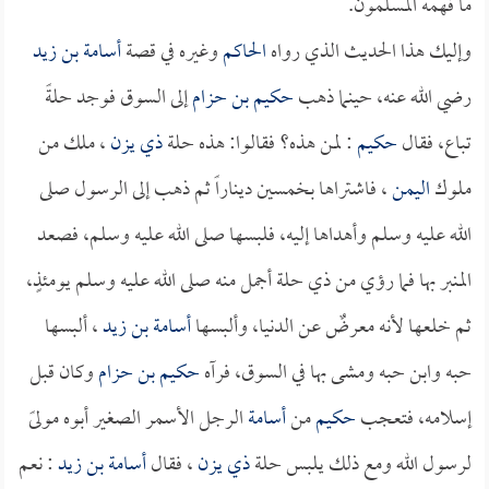
ما فهمه المسلمون.
وإليك هذا الحديث الذي رواه
الحاكم
وغيره في قصة
أسامة بن زيد
رضي الله عنه، حينما ذهب
حكيم بن حزام
إلى السوق فوجد حلةً
تباع، فقال
حكيم
: لمن هذه؟ فقالوا: هذه حلة
ذي يزن
، ملك من
ملوك
اليمن
، فاشتراها بخمسين ديناراً ثم ذهب إلى الرسول صلى
الله عليه وسلم وأهداها إليه، فلبسها صلى الله عليه وسلم، فصعد
المنبر بها فما رؤي من ذي حلة أجمل منه صلى الله عليه وسلم يومئذٍ،
ثم خلعها لأنه معرضٌ عن الدنيا، وألبسها
أسامة بن زيد
، ألبسها
حبه وابن حبه ومشى بها في السوق، فرآه
حكيم بن حزام
وكان قبل
إسلامه، فتعجب
حكيم
من
أسامة
الرجل الأسمر الصغير أبوه مولىً
لرسول الله ومع ذلك يلبس حلة
ذي يزن
، فقال
أسامة بن زيد
: نعم