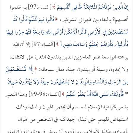
إِنَّ الَّذِينَ تَوَفَّاهُمُ الْمَلائِكَةُ ظَالِمِي أَنْفُسِهِمْ
[النساء:97] بم ظلموا
أنفسهم؟ بالبقاء بين ظهراني المشركين،
قَالُوا فِيمَ كُنْتُمْ قَالُوا كُنَّا
مُسْتَضْعَفِينَ فِي الْأَرْضِ قَالُوا أَلَمْ تَكُنْ أَرْضُ اللَّهِ وَاسِعَةً فَتُهَاجِرُوا فِيهَا
فَأُولَئِكَ مَأْوَاهُمْ جَهَنَّمُ وَسَاءَتْ مَصِيراً
[النساء:97] إلا أن الله
برحمته الواسعة عذر العاجزين الذين يفقدون القدرة على الانتقال،
ولا يجدون وسيلة أو يهتدون حيلة، فقال سبحانه:
إِلَّا الْمُسْتَضْعَفِينَ
مِنَ الرِّجَالِ وَالنِّسَاءِ وَالْوِلْدَانِ لا يَسْتَطِيعُونَ حِيلَةً وَلا يَهْتَدُونَ سَبِيلاً
*
فَأُولَئِكَ عَسَى اللَّهُ أَنْ يَعْفُوَ عَنْهُمْ
[النساء:98-99] وهذا التعبير
يشعر بكراهية الإسلام للمسلم أن يحتمل الهوان والذل، وذلك
استنهاض للهمم حتى تبذل الجهد كله في التخلص من الهوان
بأصنافه، هكذا الإسلام يريد المؤمن أن يعيش في عزةٍ وإباء وكرامة،