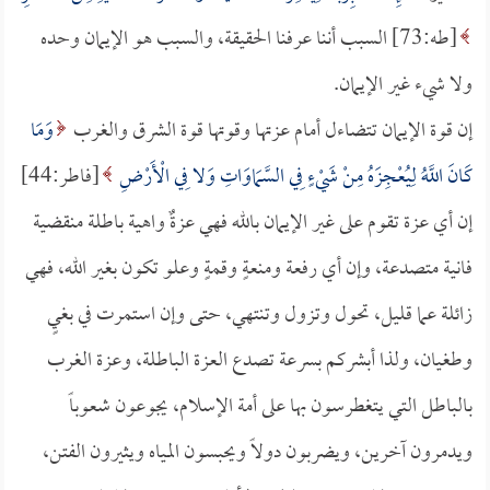
[طه:73] السبب أننا عرفنا الحقيقة، والسبب هو الإيمان وحده
ولا شيء غير الإيمان.
إن قوة الإيمان تتضاءل أمام عزتها وقوتها قوة الشرق والغرب
وَمَا
كَانَ اللَّهُ لِيُعْجِزَهُ مِنْ شَيْءٍ فِي السَّمَاوَاتِ وَلا فِي الْأَرْضِ
[فاطر:44]
إن أي عزة تقوم على غير الإيمان بالله فهي عزةٌ واهية باطلة منقضية
فانية متصدعة، وإن أي رفعة ومنعةٍ وقمةٍ وعلو تكون بغير الله، فهي
زائلة عما قليل، تحول وتزول وتنتهي، حتى وإن استمرت في بغيٍ
وطغيان، ولذا أبشركم بسرعة تصدع العزة الباطلة، وعزة الغرب
بالباطل التي يتغطرسون بها على أمة الإسلام، يجوعون شعوباً
ويدمرون آخرين، ويضربون دولاً ويحبسون المياه ويثيرون الفتن،