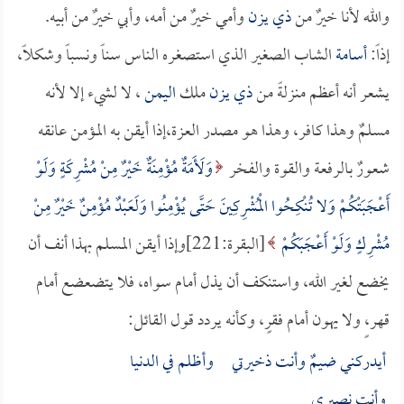
والله لأنا خيرٌ من
ذي يزن
وأمي خيرٌ من أمه، وأبي خيرٌ من أبيه.
إذاً:
أسامة
الشاب الصغير الذي استصغره الناس سناً ونسباً وشكلاً،
يشعر أنه أعظم منزلةً من
ذي يزن
ملك
اليمن
، لا لشيء إلا لأنه
مسلمٌ وهذا كافر، وهذا هو مصدر العزة،إذا أيقن به المؤمن عانقه
شعورٌ بالرفعة والقوة والفخر
وَلَأَمَةٌ مُؤْمِنَةٌ خَيْرٌ مِنْ مُشْرِكَةٍ وَلَوْ
أَعْجَبَتْكُمْ وَلا تُنْكِحُوا الْمُشْرِكِينَ حَتَّى يُؤْمِنُوا وَلَعَبْدٌ مُؤْمِنٌ خَيْرٌ مِنْ
مُشْرِكٍ وَلَوْ أَعْجَبَكُمْ
[البقرة:221]وإذا أيقن المسلم بهذا أنف أن
يخضع لغير الله، واستنكف أن يذل أمام سواه، فلا يتضعضع أمام
قهر،ٍ ولا يهون أمام فقرٍ، وكأنه يردد قول القائل:
أيدركني ضيمٌ وأنت ذخيرتي وأظلم في الدنيا
وأنت نصيري