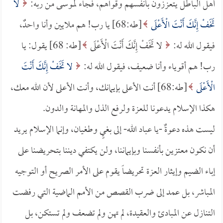
أهل الباطل يتعززون بأنفسهم وقواهم، فجاء لموسى من ربه:
لا
تَخَفْ إِنَّكَ أَنْتَ الْأَعْلَى
[طه:68] يا رب! هم ملايين وأنا واحدٌ،
فيقول الله له:
لا تَخَفْ إِنَّكَ أَنْتَ الْأَعْلَى
[طه: 68] يقول: يا
رب! هم أقوياء وأنا ضعيف، فيقول الله له:
لا تَخَفْ إِنَّكَ أَنْتَ
الْأَعْلَى
[طه:68] أنت الأعلى بإيمانك، وأنت الأعلى لأن الله معك،
هكذا الإسلام يدعونا للعزة ولرفع الذل والمهانة والدون.
ليست هذه دعوةٌ -يا عباد الله- إلى بغيٍ وطغيان، وإنما الإسلام يريد
أن نكون معتزين بأنفسنا وبإيماننا، ولن يكتفي ديننا بتحريضنا على
إباء الضيم وإيثار العزة تحريضاً يقوم على الأمر الصريح أو التوجيه
المباشر، بل عمد إلى ضرب القصص من الأمم الماضية التي رفضت
التنازل عن المبادئ والعقيدة، لم تهن ولم تضعف ولم تستكن، بل