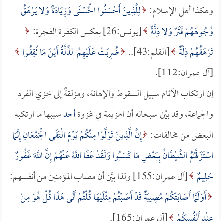
وهكذا أهل الإسلام:
لِلَّذِينَ أَحْسَنُوا الْحُسْنَى وَزِيَادَةٌ وَلا يَرْهَقُ
وُجُوهَهُمْ قَتَرٌ وَلا ذِلَّةٌ
[يونس:26] بعكس الكفرة الفجرة:
تَرْهَقُهُمْ ذِلَّةٌ
[القلم:43]..
ضُرِبَتْ عَلَيْهِمُ الذِّلَّةُ أَيْنَ مَا ثُقِفُوا
[آل عمران:112].
إن ارتكاب الآثام سبيل السقوط والإهانة، ومزلقةٌ إلى خزي الفرد
والجماعة، وقد بيَّن سبحانه أن الهزيمة في غزوة
أحد
سببها ما ارتكبه
البعض من مخالفات:
إِنَّ الَّذِينَ تَوَلَّوْا مِنْكُمْ يَوْمَ الْتَقَى الْجَمْعَانِ إِنَّمَا
اسْتَزَلَّهُمُ الشَّيْطَانُ بِبَعْضِ مَا كَسَبُوا وَلَقَدْ عَفَا اللَّهُ عَنْهُمْ إِنَّ اللَّهَ غَفُورٌ
حَلِيمٌ
[آل عمران:155] ولذا بيَّن أن مصاب المؤمنين من أنفسهم:
أَوَلَمَّا أَصَابَتْكُمْ مُصِيبَةٌ قَدْ أَصَبْتُمْ مِثْلَيْهَا قُلْتُمْ أَنَّى هَذَا قُلْ هُوَ مِنْ
عِنْدِ أَنْفُسِكُمْ
[آل عمران:165].