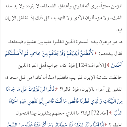
المؤمن معتزاً، يرى أنه القوي وأعداؤه الضعفاء، لا يتردد ولا يداخله
الشك، ولا تهزه ألوان الأذى ولا التهديد، كل ذلك إذا تغلغل الإيمان
فيه.
ها هو فرعون يهدد السحرة الذين انقلبوا عليه بين عشيةٍ وضحاها،
فقال يهددهم:
لَأُقَطِّعَنَّ أَيْدِيَكُمْ وَأَرْجُلَكُمْ مِنْ خِلافٍ ثُمَّ لَأُصَلِّبَنَّكُمْ
أَجْمَعِينَ
[الأعراف:124] فماذا كان جواب أهل العزة الذين
خالطت بشاشة الإيمان قلوبهم، فانقلبوا منذ أن كانوا من قبل سحرة،
انقلبوا إلى أعزاء بالإيمان، فماذا قالوا؟
قَالُوا لَنْ نُؤْثِرَكَ عَلَى مَا جَاءَنَا
مِنَ الْبَيِّنَاتِ وَالَّذِي فَطَرَنَا فَاقْضِ مَا أَنْتَ قَاضٍ إِنَّمَا تَقْضِي هَذِهِ الْحَيَاةَ
الدُّنْيَا
[طه:72] لماذا؟ ما الذي جعلهم ينقلبون بهذا التحول
الخطير؟
إِنَّا آمَنَّا بِرَبِّنَا لِيَغْفِرَ لَنَا خَطَايَانَا وَمَا أَكْرَهْتَنَا عَلَيْهِ مِنَ السِّحْرِ