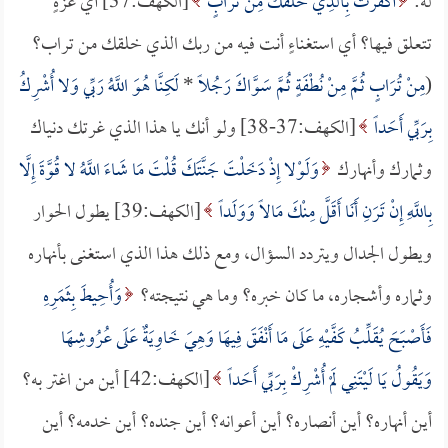
له:
أَكَفَرْتَ بِالَّذِي خَلَقَكَ مِنْ تُرَابٍ
[الكهف:37] أي عزةٍ
تتعلق فيها؟ أي استغناءٍ أنت فيه من ربك الذي خلقك من تراب؟
(
مِنْ تُرَابٍ ثُمَّ مِنْ نُطْفَةٍ ثُمَّ سَوَّاكَ رَجُلاً
*
لَكِنَّا هُوَ اللَّهُ رَبِّي وَلا أُشْرِكُ
بِرَبِّي أَحَداً
[الكهف:37-38] ولو أنك يا هذا الذي غرتك دنياك
وثمارك وأنهارك
وَلَوْلا إِذْ دَخَلْتَ جَنَّتَكَ قُلْتَ مَا شَاءَ اللَّهُ لا قُوَّةَ إِلَّا
بِاللَّهِ إِنْ تَرَنِ أَنَا أَقَلَّ مِنْكَ مَالاً وَوَلَداً
[الكهف:39] يطول الحوار
ويطول الجدال ويتردد السؤال، ومع ذلك هذا الذي استغنى بأنهاره
وثماره وأشجاره، ما كان خبره؟ وما هي نتيجته؟
وَأُحِيطَ بِثَمَرِهِ
فَأَصْبَحَ يُقَلِّبُ كَفَّيْهِ عَلَى مَا أَنْفَقَ فِيهَا وَهِيَ خَاوِيَةٌ عَلَى عُرُوشِهَا
وَيَقُولُ يَا لَيْتَنِي لَمْ أُشْرِكْ بِرَبِّي أَحَداً
[الكهف:42] أين من اغتر به؟
أين أنهاره؟ أين أنصاره؟ أين أعوانه؟ أين جنده؟ أين خدمه؟ أين