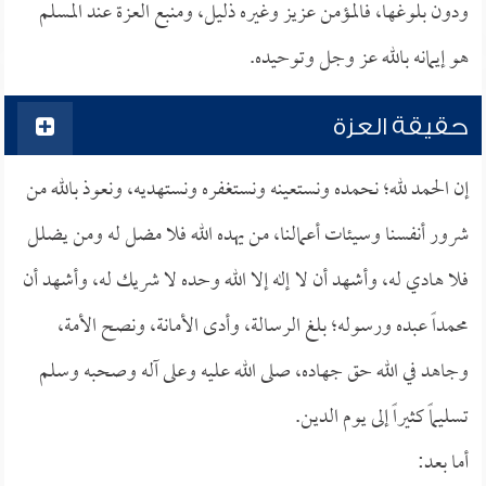
ودون بلوغها، فالمؤمن عزيز وغيره ذليل، ومنبع العزة عند المسلم
هو إيمانه بالله عز وجل وتوحيده.
حقيقة العزة
إن الحمد لله؛ نحمده ونستعينه ونستغفره ونستهديه، ونعوذ بالله من
شرور أنفسنا وسيئات أعمالنا، من يهده الله فلا مضل له ومن يضلل
فلا هادي له، وأشهد أن لا إله إلا الله وحده لا شريك له، وأشهد أن
محمداً عبده ورسوله؛ بلغ الرسالة، وأدى الأمانة، ونصح الأمة،
وجاهد في الله حق جهاده، صلى الله عليه وعلى آله وصحبه وسلم
تسليماً كثيراً إلى يوم الدين.
أما بعد: