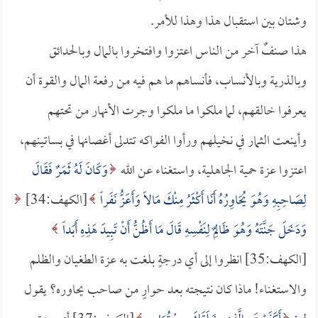
وشتان بين استقبال هذا وهذا للأمر.
هذا صنفٌ آخر من الناس اعتزوا وافتخروا بالمال وبالحدائق
وبالذرية وبالأنساب، فأنساهم ما هم فيه من رفعة المال والقوة أن
يعرفوا خالقهم، لما ملكوا ما ملكوا وجرت الأنهار من تحتهم
وأينعت الثمار في نخيلهم ورأوا الفواكه تتدلى أغصانها في بساتينهم،
اعتزوا عزة حمية الجاهلية، واستغناء عن الله
وَكَانَ لَهُ ثَمَرٌ فَقَالَ
لِصَاحِبِهِ وَهُوَ يُحَاوِرُهُ أَنَا أَكْثَرُ مِنْكَ مَالاً وَأَعَزُّ نَفَراً
[الكهف:34]
وَدَخَلَ جَنَّتَهُ وَهُوَ ظَالِمٌ لِنَفْسِهِ قَالَ مَا أَظُنُّ أَنْ تَبِيدَ هَذِهِ أَبَداً
[الكهف:35] انظروا إلى أي درجةٍ بلغت به عزة الطغيان والظلم
والاستغناء! ماذا كان نتيجته بعد حوارٍ من صاحب يحاوره؟ يقول