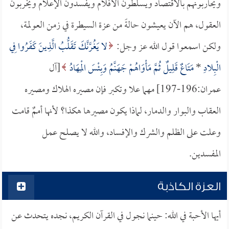
ويحاربونهم بالاقتصاد ويسلطون الأفلام ويفسدون الإعلام ويخربون
العقول، هم الآن يعيشون حالةً من عزة السيطرة في زمن العولمة،
ولكن اسمعوا قول الله عز وجل:
لا يَغُرَّنَّكَ تَقَلُّبُ الَّذِينَ كَفَرُوا فِي
الْبِلادِ
*
مَتَاعٌ قَلِيلٌ ثُمَّ مَأْوَاهُمْ جَهَنَّمُ وَبِئْسَ الْمِهَادُ
[آل
عمران:196-197] مهما علا وتكبر فإن مصيره الهلاك ومصيره
العقاب والبوار والدمار، لماذا يكون مصيرها هكذا؟ لأنها أممٌ قامت
وعلت على الظلم والشرك والإفساد، والله لا يصلح عمل
المفسدين.
العزة الكاذبة
أيها الأحبة في الله: حينما نجول في القرآن الكريم، نجده يتحدث عن