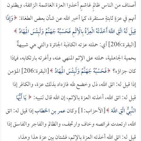
أصناف من الناس ظالمٍ غاشمٍ أخذوا العزة الغاشمة الزائفة، ويظنون
أنهم في عزةٍ ثابتةٍ مستقرة، كما أخبر الله عن شأن بعض الطغاة:
وَإِذَا
قِيلَ لَهُ اتَّقِ اللَّهَ أَخَذَتْهُ الْعِزَّةُ بِالْأِثْمِ فَحَسْبُهُ جَهَنَّمُ وَلَبِئْسَ الْمِهَادُ
[البقرة:206] أي: حملته عزته الكاذبة الجائرة والتي هي شبيهةٌ
بحمية الجاهلية، حملته على الإثم المنهي عنه، وأغرته بارتكابه، فماذا
كان جزاؤه؟
فَحَسْبُهُ جَهَنَّمُ وَلَبِئْسَ الْمِهَادُ
[البقرة:206] المؤمن
إذا قيل له: اتق الله، ذل وخضع لله فازداد بذلك عزة، والكافر إذا
قيل له: اتق الله، أخذته العزة بالإثم، إن الله قال لنبيه:
يَا أَيُّهَا
النَّبِيُّ اتَّقِ اللَّهَ
[الأحزاب:1] وكان
عمر بن الخطاب
إذا قيل له: اتق
الله، ارتعدت فرائصه وخاف وارتجف، والظالم والفاجر والفاسق إذا
قيل له: اتق الله أخذته العزة بالإثم، فشتان بين عزة هذا وهذا،