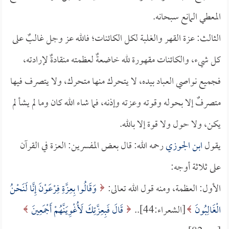
المعطي المانع سبحانه.
الثالث: عزة القهر والغلبة لكل الكائنات؛ فالله عز وجل غالبٌ على
كل شيء، والكائنات مقهورة لله خاضعةٌ لعظمته منقادةٌ لإرادته،
فجميع نواصي العباد بيده، لا يتحرك منها متحرك، ولا يتصرف فيها
متصرفٌ إلا بحوله وقوته وعزته وإذنه، فما شاء الله كان وما لم يشأ لم
يكن، ولا حول ولا قوة إلا بالله.
يقول
ابن الجوزي
رحمه الله: قال بعض المفسرين: العزة في القرآن
على ثلاثة أوجه:
الأول: العظمة، ومنه قول الله تعالى:
وَقَالُوا بِعِزَّةِ فِرْعَوْنَ إِنَّا لَنَحْنُ
الْغَالِبُونَ
[الشعراء:44]..
قَالَ فَبِعِزَّتِكَ لَأُغْوِيَنَّهُمْ أَجْمَعِينَ