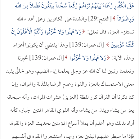
عَلَى الْكُفَّارِ رُحَمَاءُ بَيْنَهُمْ تَرَاهُمْ رُكَّعاً سُجَّداً يَبْتَغُونَ فَضْلاً مِنَ اللَّهِ
وَرِضْوَاناً
[الفتح:29] والشدة على الكافرين وعلى أعداء الله
تستلزم العزة، قال تعالى:
وَلا تَهِنُوا وَلا تَحْزَنُوا وَأَنْتُمُ الْأَعْلَوْنَ إِنْ
كُنْتُمْ مُؤْمِنِينَ
[آل عمران:139] وهذا يقتضي أن يكونوا أعزاء.
وهذه الآية:
وَلا تَهِنُوا وَلا تَحْزَنُوا
[آل عمران:139] تخبرنا
وتعلمنا وتبين لنا أن الله عز وجل يعلمنا إباء الضيم، وهو خلقٌ يفيد
معنى الاستمساك بالعزة والقوة وعدم الرضا بالمذلة والهوان، وإن
كنا ذكرنا أن القرآن كرر لفظة (العزيز) عشرات المرات، وأنه سبحانه
يعز من يشاء ويذل من يشاء، وأنه القوي القاهر المتين الجبار، كأنه
أراد بذلك وهو أعلم أن يملأ أسماع المؤمنين بحديث العزة والقوة،
فإذا ما سيطر عليهم اليقين بعزة ربهم، استشعروا القوة في أنفسهم