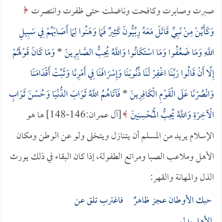
صبرت وصابرت وكافحت وناضلت حتى ظفرت وانتصرت
وَكَأَيِّنْ مِنْ نَبِيٍّ قَاتَلَ مَعَهُ رِبِّيُّونَ كَثِيرٌ فَمَا وَهَنُوا لِمَا أَصَابَهُمْ فِي سَبِيلِ
اللَّهِ وَمَا ضَعُفُوا وَمَا اسْتَكَانُوا وَاللَّهُ يُحِبُّ الصَّابِرِينَ
*
وَمَا كَانَ قَوْلَهُمْ
إِلَّا أَنْ قَالُوا رَبَّنَا اغْفِرْ لَنَا ذُنُوبَنَا وَإِسْرَافَنَا فِي أَمْرِنَا وَثَبِّتْ أَقْدَامَنَا
وَانْصُرْنَا عَلَى الْقَوْمِ الْكَافِرِينَ
*
فَآتَاهُمُ اللَّهُ ثَوَابَ الدُّنْيَا وَحُسْنَ ثَوَابِ
الْآخِرَةِ وَاللَّهُ يُحِبُّ الْمُحْسِنِينَ
[آل عمران:146-148] ها هو
الإسلام يريد من المسلم أن يتنازل ويتخلى ولو عن الوطن ومكان
الأهل وملاعب الصبا ومراتع الطفولة، إذا كان البقاء في ذلك يورث
الذل والمهانة والقهر:
حبك الأوطان عجز ظاهرٌ فاغترب تلق عن
الأهل بدل