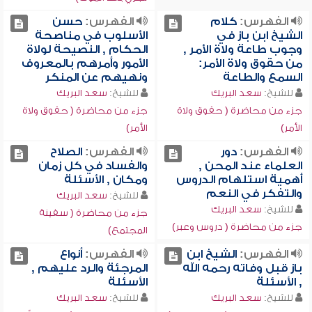
الفهرس:
كلام
الفهرس:
حسن
الشيخ ابن باز في
الأسلوب في مناصحة
وجوب طاعة ولاة الأمر ,
الحكام , النصيحة لولاة
من حقوق ولاة الأمر:
الأمور وأمرهم بالمعروف
السمع والطاعة
ونهيهم عن المنكر
للشيخ:
سعد البريك
للشيخ:
سعد البريك
جزء من محاضرة ( حقوق ولاة
جزء من محاضرة ( حقوق ولاة
الأمر)
الأمر)
الفهرس:
دور
الفهرس:
الصلاح
العلماء عند المحن ,
والفساد في كل زمان
أهمية استلهام الدروس
ومكان , الأسئلة
والتفكر في النعم
للشيخ:
سعد البريك
للشيخ:
سعد البريك
جزء من محاضرة ( سفينة
جزء من محاضرة ( دروس وعبر)
المجتمع)
الفهرس:
الشيخ ابن
الفهرس:
أنواع
باز قبل وفاته رحمه الله
المرجئة والرد عليهم ,
, الأسئلة
الأسئلة
للشيخ:
سعد البريك
للشيخ:
سعد البريك