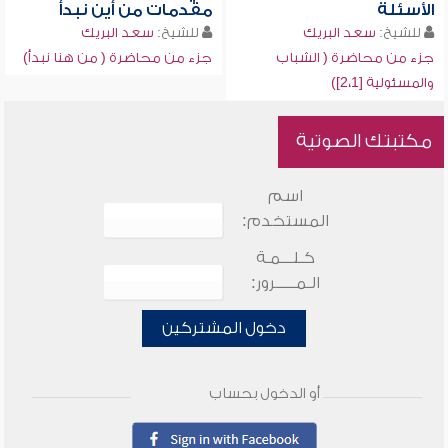
الأسئلة
مقدمات من أين نبدأ
للشيخ:
سعد البريك
للشيخ:
سعد البريك
جزء من محاضرة ( الشباب
جزء من محاضرة ( من هنا نبدأ)
والمسئولية [2،1])
مكتبتك الصوتية
اسم
المستخدم:
كـلـــمـة
الـمـــــرور:
دخول المشتركين
أو الدخول بحساب