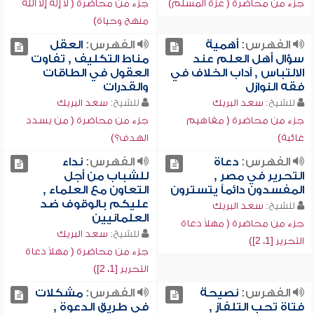
جزء من محاضرة ( عزة المسلم)
جزء من محاضرة ( لا إله إلا الله
منهج وحياة)
الفهرس:
أهمية
الفهرس:
العقل
سؤال أهل العلم عند
مناط التكليف , تفاوت
الالتباس , آداب الخلاف في
العقول في الطاقات
فقه النوازل
والقدرات
للشيخ:
سعد البريك
للشيخ:
سعد البريك
جزء من محاضرة ( مفاهيم
جزء من محاضرة ( من يسدد
غائبة)
الهدف؟)
الفهرس:
دعاة
الفهرس:
نداء
التحرير في مصر ,
للشباب من أجل
المفسدون دائماً يتسترون
التعاون مع العلماء ,
عليكم بالوقوف ضد
للشيخ:
سعد البريك
العلمانيين
جزء من محاضرة ( مهلاً دعاة
للشيخ:
سعد البريك
التحرير [1، 2])
جزء من محاضرة ( مهلاً دعاة
التحرير [1، 2])
الفهرس:
نصيحة
الفهرس:
مشكلات
فتاة تحب التلفاز ,
في طريق الدعوة ,