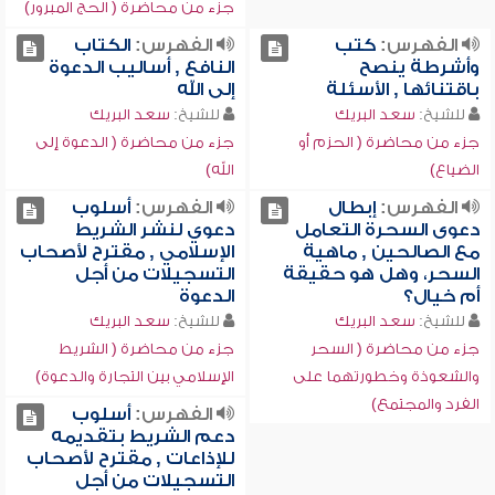
جزء من محاضرة ( الحج المبرور)
الفهرس:
كتب
الفهرس:
الكتاب
وأشرطة ينصح
النافع , أساليب الدعوة
باقتنائها , الأسئلة
إلى الله
للشيخ:
سعد البريك
للشيخ:
سعد البريك
جزء من محاضرة ( الحزم أو
جزء من محاضرة ( الدعوة إلى
الضياع)
الله)
الفهرس:
إبطال
الفهرس:
أسلوب
دعوى السحرة التعامل
دعوي لنشر الشريط
مع الصالحين , ماهية
الإسلامي , مقترح لأصحاب
السحر، وهل هو حقيقة
التسجيلات من أجل
أم خيال؟
الدعوة
للشيخ:
سعد البريك
للشيخ:
سعد البريك
جزء من محاضرة ( السحر
جزء من محاضرة ( الشريط
والشعوذة وخطورتهما على
الإسلامي بين التجارة والدعوة)
الفرد والمجتمع)
الفهرس:
أسلوب
دعم الشريط بتقديمه
للإذاعات , مقترح لأصحاب
التسجيلات من أجل