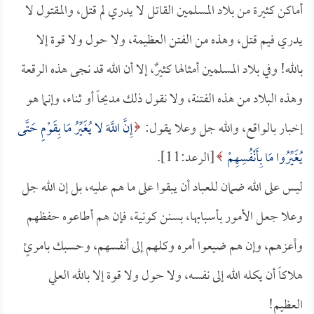
أماكن كثيرة من بلاد المسلمين القاتل لا يدري لم قتل، والمقتول لا
يدري فيم قتل، وهذه من الفتن العظيمة، ولا حول ولا قوة إلا
بالله! وفي بلاد المسلمين أمثالها كثيرٌ، إلا أن الله قد نجى هذه الرقعة
وهذه البلاد من هذه الفتنة، ولا نقول ذلك مديحاً أو ثناء، وإنما هو
إخبار بالواقع، والله جل وعلا يقول:
إِنَّ اللَّهَ لا يُغَيِّرُ مَا بِقَوْمٍ حَتَّى
يُغَيِّرُوا مَا بِأَنْفُسِهِمْ
[الرعد:11].
ليس على الله ضمان للعباد أن يبقوا على ما هم عليه، بل إن الله جل
وعلا جعل الأمور بأسبابها، بسنن كونية، فإن هم أطاعوه حفظهم
وأعزهم، وإن هم ضيعوا أمره وكلهم إلى أنفسهم، وحسبك بامرئٍ
هلاكاً أن يكله الله إلى نفسه، ولا حول ولا قوة إلا بالله العلي
العظيم!