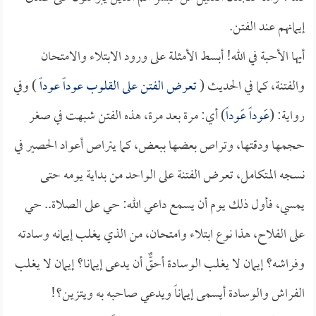
إيمانهم عند الفتن.
أيها الأحبة في الله! أبسط الأمثلة على ورود الابتلاء والامتحان
والفتنة، كما في الحديث (
تعرض الفتن على القلوب عوداً عوداً
) وفي
رواية: (
عَوداً عَوداً
) أي: مرة بعد مرة، هذه الفتن شبهت في صغر
حجمها ودقتها، وتراص بعضها ببعض، كما يتراص أعواد الحصير في
نسجه المتكامل، تعرض الفتنة على الواحد من بداية يومه حتى
يمسي، فأول ذلك يوم أن يسمع داعي الله: حي على الصلاة.. حي
على الفلاح، هذا نوع ابتلاء وامتحان، من الذي يغلب إيمانه وسادته
وفراشه؟ إيمان لا يغلب الوسادة أحقٌّ أن يدعى إيمانا؟ إيمان لا يغلب
الفراش والوسادة أيسمى إيماناً ويدعي صاحبه به ويتزين؟!