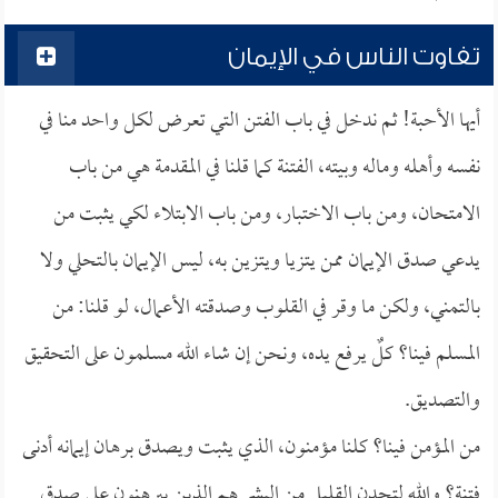
تفاوت الناس في الإيمان
أيها الأحبة! ثم ندخل في باب الفتن التي تعرض لكل واحد منا في
نفسه وأهله وماله وبيته، الفتنة كما قلنا في المقدمة هي من باب
الامتحان، ومن باب الاختبار، ومن باب الابتلاء لكي يثبت من
يدعي صدق الإيمان ممن يتزيا ويتزين به، ليس الإيمان بالتحلي ولا
بالتمني، ولكن ما وقر في القلوب وصدقته الأعمال، لو قلنا: من
المسلم فينا؟ كلٌ يرفع يده، ونحن إن شاء الله مسلمون على التحقيق
والتصديق.
من المؤمن فينا؟ كلنا مؤمنون، الذي يثبت ويصدق برهان إيمانه أدنى
فتنة؟ والله لتجدن القليل من البشر هم الذين يبرهنون على صدق