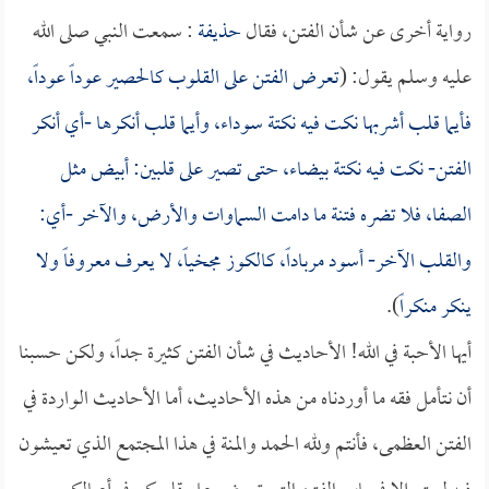
رواية أخرى عن شأن الفتن، فقال
حذيفة
: سمعت النبي صلى الله
عليه وسلم يقول: (
تعرض الفتن على القلوب كالحصير عوداً عوداً،
فأيما قلب أشربها نكت فيه نكتة سوداء، وأيما قلب أنكرها -أي أنكر
الفتن- نكت فيه نكتة بيضاء، حتى تصير على قلبين: أبيض مثل
الصفا، فلا تضره فتنة ما دامت السماوات والأرض، والآخر -أي:
والقلب الآخر- أسود مرباداً، كالكوز مجخياً، لا يعرف معروفاً ولا
ينكر منكراً
).
أيها الأحبة في الله! الأحاديث في شأن الفتن كثيرة جداً، ولكن حسبنا
أن نتأمل فقه ما أوردناه من هذه الأحاديث، أما الأحاديث الواردة في
الفتن العظمى، فأنتم ولله الحمد والمنة في هذا المجتمع الذي تعيشون