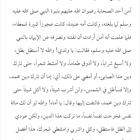
آمن أحد الصحابة رضوان الله عليهم بنبوة النبي صلى الله عليه
وسلم لما بلغته، وكانت أمه عنيدة، كانت عجوزاً كبيرة شمطاء،
فلما علمت أنه آمن أرادت أن تفتنه وتصرفه عن الإيمان بالنبي
صلى الله عليه وسلم، فقالت: يا ولدي! والله لا أستظل بظل،
ولا أسيغ شراباً، ولا أذوق طعاماً، ولا أمشط شعراً، حتى تترك
دين هذا الصابئ، أو أمضي على ذلك، أي: إما أن تترك دين محمد،
وإلا فسأظل في الشمس، ولن أشرب شيئاً، ولا آكل شيئاً حتى
تترك دين محمد، فالتفت إليها وقال: يا أماه! والله لو أن لك مائة
نفس فخرجت نفساً نفساً، ما تركت هذا الدين، ولكن عودي
إلى الظل فاستظلي، وكلي واشربي وامشطي شعرك، هذا أفضل