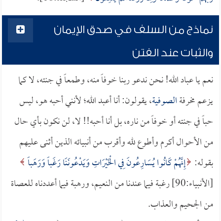
نماذج من السلف في صدق الإيمان
والثبات عند الفتن
نعم يا عباد الله! نحن ندعو ربنا خوفاً منه، وطمعاً في جنته، لا كما
يزعم مخرفة
الصوفية
، يقولون: أنا أعبد الله؛ لأنني أحبه هو، ليس
حباً في جنته أو خوفاً من ناره، بل أنا أحبه!! لا، لن نكون بأي حال
من الأحوال أكرم وأطوع لله وأقرب من أنبيائه الذين أثنى عليهم
بقوله:
إِنَّهُمْ كَانُوا يُسَارِعُونَ فِي الْخَيْرَاتِ وَيَدْعُونَنَا رَغَباً وَرَهَباً
[الأنبياء:90] رغبة فيما عندنا من النعيم، ورهبة فيما أعددناه للعصاة
من الجحيم والعذاب.