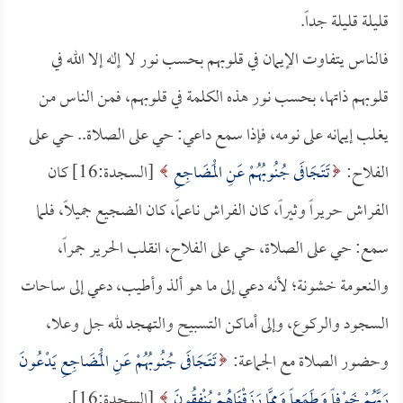
قليلة قليلة جداً.
فالناس يتفاوت الإيمان في قلوبهم بحسب نور لا إله إلا الله في
قلوبهم ذاتها، بحسب نور هذه الكلمة في قلوبهم، فمن الناس من
يغلب إيمانه على نومه، فإذا سمع داعي: حي على الصلاة.. حي على
الفلاح:
تَتَجَافَى جُنُوبُهُمْ عَنِ الْمَضَاجِعِ
[السجدة:16] كان
الفراش حريراً وثيراً، كان الفراش ناعماً، كان الضجيع جميلاً، فلما
سمع: حي على الصلاة، حي على الفلاح، انقلب الحرير جمراً،
والنعومة خشونة؛ لأنه دعي إلى ما هو ألذ وأطيب، دعي إلى ساحات
السجود والركوع، وإلى أماكن التسبيح والتهجد لله جل وعلا،
وحضور الصلاة مع الجماعة:
تَتَجَافَى جُنُوبُهُمْ عَنِ الْمَضَاجِعِ يَدْعُونَ
رَبَّهُمْ خَوْفاً وَطَمَعاً وَمِمَّا رَزَقْنَاهُمْ يُنْفِقُونَ
[السجدة:16].