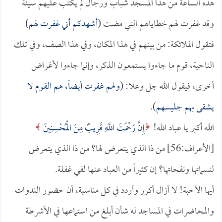
هذه الساعة من هذا المسجد شباب ورجال لم يكتب عليهم سيئة
وقد غفرت لهم خطاياهم التي مضت (
أشهدكم أني غفرت لهم
)
فتقول الملائكة: من بينهم في هذا المكان، وفي هذا الصف، وفي تلك
الناحية، قوم ما جاءوا يستمعون الذكر، وإنما جاءوا لأغراض
أخرى، فيقول الله جل وعلا: (
ولهم غفرت أيضاً، هم القوم لا
يشقى بهم جليسهم
).
الله أكبر يا عباد الله!
إِنَّ رَحْمَتَ اللَّهِ قَرِيبٌ مِنَ الْمُحْسِنِينَ
[الأعراف:56] من ذا الذي يتعرض لها؟ من ذا الذي يتعرض
لنسماتها ونفحاتها؟ إن كثيراً من العباد عنها لفي غفلة.
أيها الأحبة! لا أزال أكرر وأردد في كل مناسبة، أن حضور الندوات
والمحاضرات في المساجد له شأن أبلغ من استماعها في الأشرطة