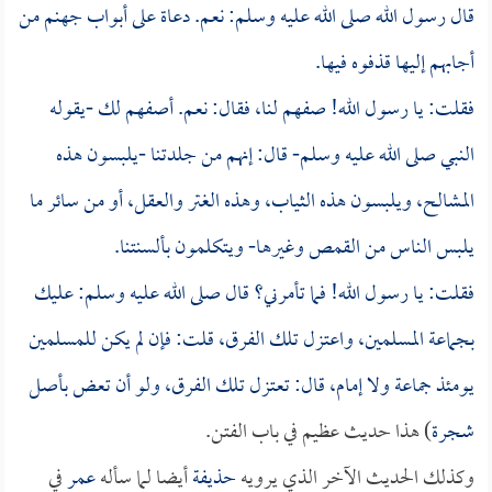
قال رسول الله صلى الله عليه وسلم: نعم. دعاة على أبواب جهنم من
أجابهم إليها قذفوه فيها.
فقلت: يا رسول الله! صفهم لنا، فقال: نعم. أصفهم لك -يقوله
النبي صلى الله عليه وسلم- قال: إنهم من جلدتنا -يلبسون هذه
المشالح، ويلبسون هذه الثياب، وهذه الغتر والعقل، أو من سائر ما
يلبس الناس من القمص وغيرها- ويتكلمون بألسنتنا.
فقلت: يا رسول الله! فما تأمرني؟ قال صلى الله عليه وسلم: عليك
بجماعة المسلمين، واعتزل تلك الفرق، قلت: فإن لم يكن للمسلمين
يومئذ جماعة ولا إمام، قال: تعتزل تلك الفرق، ولو أن تعض بأصل
شجرة
) هذا حديث عظيم في باب الفتن.
وكذلك الحديث الآخر الذي يرويه
حذيفة
أيضا لما سأله
عمر
في