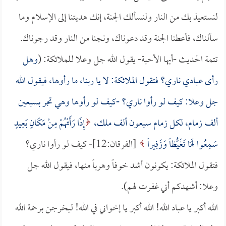
لنستعيذ بك من النار ولنسألك الجنة، إنك هديتنا إلى الإسلام وما
سألناك، فأعطنا الجنة وقد دعوناك، ونجنا من النار وقد رجوناك.
تتمة الحديث -أيها الأحبة- يقول الله جل وعلا للملائكة: (
وهل
رأى عبادي ناري؟ فتقول الملائكة: لا يا ربنا، ما رأوها، فيقول الله
جل وعلا: كيف لو رأوا ناري؟ -كيف لو رأوها وهي تجر بسبعين
ألف زمام، لكل زمام سبعون ألف ملك،
إِذَا رَأَتْهُمْ مِنْ مَكَانٍ بَعِيدٍ
سَمِعُوا لَهَا تَغَيُّظاً وَزَفِيراً
[الفرقان:12]- كيف لو رأوا ناري؟
فتقول الملائكة: يكونون أشد خوفاً وهرباً منها، فيقول الله جل
وعلا: أشهدكم أني غفرت لهم).
الله أكبر يا عباد الله! الله أكبر يا إخواني في الله! ليخرجن برحمة الله