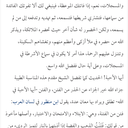
والمسجلات، نعم، إذا فاتتك الموعظة، فينبغي لك ألا تفوتك الفائدة
من سماعها، فتشتري شريطها فتسمعه، ثم تهديه وتدفعه إلى من لم
يسمعه، ولكن الحضور له شأن آخر حيث تحضره الملائكة، ويذكر
الله من حضره في ملأ أزكى وأعظم منهم، وتغشاهم السكينة،
وتتنـزل عليهم الرحمة، هذا أمر لا يكون في سماع الأشرطة في
المسجلات، وعلى أية حال ففضل الله واسع.
أيها الأحبة! الحديث كما تفضل الشيخ مقدم هذه المناسبة الطيبة
جزاه الله خير الجزاء عن الحذر من الفتن، والفتن -أيها الأحبة في
الله- تطلق ويراد بها معان عدة، يقول
ابن منظور
في
لسان العرب
:
فـتن من الفتنة، وهي: الابتلاء والامتحان والاختبار، وأصلها مأخوذ
من قولك: فَتَنْتُ الذهب والفضة إذا أذبتهما بالنار لتميز الرديء من