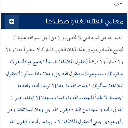
الخير.
معاني الفتنة لغة واصطلاحاً
الحمد لله على نعمه التي لا تحصى، وإن من أجل نعم الله علينا أن
تجتمع هذه الوجوه في هذا المكان الطيب المبارك لا ينتظر أحدنا ريالاً
ولا ديناراً ولا درهماً (
فتقول الملائكة: يا ربنا! اجتمع عبادك هؤلاء
يذكرونك، ويسبحونك، فيقول الله جل وعلا: ماذا يسألون؟ فتقول
الملائكة: يسألونك الجنة -والله ما جئنا إلا نريد الجنة، والله ما
اجتمعنا إلا طلباً للجنة، والله ما ركعنا وسجدنا إلا ابتغاء رضوان
الله في الجنة والنجاة من النار- فيقول الله جل وعلا للملائكة: وهل
رأى عبادي جنتي؟ فتقول الملائكة: لا يا ربنا ما رأوها، فيقول الله