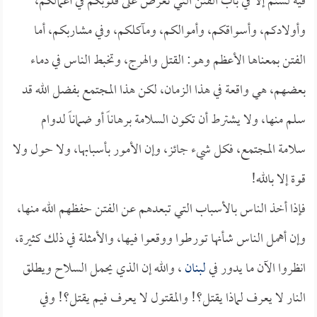
فيه لستم إلا في باب الفتن التي تعرض على قلوبكم في أعمالكم،
وأولادكم، وأسواقكم، وأموالكم، ومآكلكم، وفي مشاربكم، أما
الفتن بمعناها الأعظم وهو: القتل والهرج، وتخبط الناس في دماء
بعضهم، هي واقعة في هذا الزمان، لكن هذا المجتمع بفضل الله قد
سلم منها، ولا يشترط أن تكون السلامة برهاناً أو ضماناً لدوام
سلامة المجتمع، فكل شيء جائز، وإن الأمور بأسبابها، ولا حول ولا
قوة إلا بالله!
فإذا أخذ الناس بالأسباب التي تبعدهم عن الفتن حفظهم الله منها،
وإن أهمل الناس شأنها تورطوا ووقعوا فيها، والأمثلة في ذلك كثيرة،
انظروا الآن ما يدور في
لبنان
، والله إن الذي يحمل السلاح ويطلق
النار لا يعرف لماذا يقتل؟! والمقتول لا يعرف فيم يقتل؟! وفي