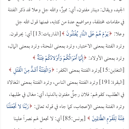
الجيد، ويقال: دينار مفتون، أي: مميزٌ، والله جل وعلا قد ذكر الفتنة
في مقامات مختلفة، ومواضع عدة من كتابه، فمنها قول الله جل
وعلا:
يَوْمَ هُمْ عَلَى النَّارِ يُفْتَنُونَ
[الذاريات:13] أي: يحرقون.
وترد الفتنة بمعنى الاختبار، وترد بمعنى المحنة، وترد بمعنى المال،
وترد بمعنى الأولاد:
إِنَّمَا أَمْوَالُكُمْ وَأَوْلادُكُمْ فِتْنَةٌ
[التغابن:15]وترد الفتنة بمعنى الكفر:
وَالْفِتْنَةُ أَشَدُّ مِنَ الْقَتْلِ
[البقرة:191] وترد الفتنة بمعنى الناس، وترد الفتنة بمعنى المغالاة
في الطلب، كقولهم: فلان رجلٌ مفتون بالدنيا، أي: مغال في طلبها،
وترد الفتنة بمعنى الإعجاب، كما جاء في قوله تعالى:
رَبَّنَا لا تَجْعَلْنَا
فِتْنَةً لِلْقَوْمِ الظَّالِمِينَ
[يونس:85] أي: لا تجعل لهم نصراً علينا