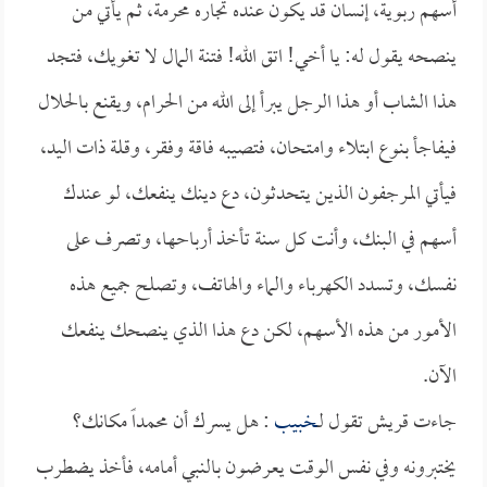
أسهم ربوية، إنسان قد يكون عنده تجاره محرمة، ثم يأتي من
ينصحه يقول له: يا أخي! اتق الله! فتنة المال لا تغويك، فتجد
هذا الشاب أو هذا الرجل يبرأ إلى الله من الحرام، ويقنع بالحلال
فيفاجأ بنوع ابتلاء وامتحان، فتصيبه فاقة وفقر، وقلة ذات اليد،
فيأتي المرجفون الذين يتحدثون، دع دينك ينفعك، لو عندك
أسهم في البنك، وأنت كل سنة تأخذ أرباحها، وتصرف على
نفسك، وتسدد الكهرباء والماء والهاتف، وتصلح جميع هذه
الأمور من هذه الأسهم، لكن دع هذا الذي ينصحك ينفعك
الآن.
جاءت قريش تقول لـ
خبيب
: هل يسرك أن محمداً مكانك؟
يختبرونه وفي نفس الوقت يعرضون بالنبي أمامه، فأخذ يضطرب