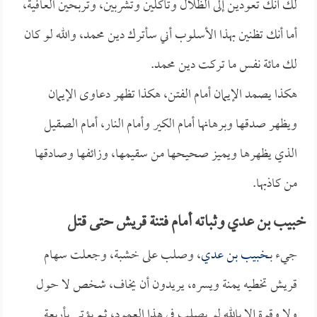
لك أنك تعودين إلى الظلال وتأكلين وتشربين، وتربحين العافية،
أما أنك تظنين بهذا الأسلوب أني سأترك دين محمد، والله لو كان
لك مائة نفس ما تركت دين محمد.
هكذا يصمد الإيمان أمام الفتن، هكذا تظهر دعاوى الإيمان
ويظهر صدقها وبرهانها أمام الكير وأمام النار، أمام الصقيل
الذي يظهرها ويميز صحيحها من سقيمها، وزائفها وصادقها
من كاذبها.
خبيب بن عدي وثباته أمام فتنة قريش حتى قتل
جيء بـ
خبيب بن عدي
، وصلب على خشبة، وجعلت سهام
قريش تخطيه يمنة ويسره، يريدون أن يخاف، شخص لا حول
ولا وقوة إلا بالله لو يصلب في هذا العمود، ثم يؤتى بأربعة