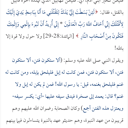
فليكن كخير ابني آدم، أي: فليكن كهابيل الذي تهدده أخوه قابيل
بالقتل، فقال:
لَئِنْ بَسَطْتَ إِلَيَّ يَدَكَ لِتَقْتُلَنِي مَا أَنَا بِبَاسِطٍ يَدِيَ إِلَيْكَ
لِأَقْتُلَكَ إِنِّي أَخَافُ اللَّهَ رَبَّ الْعَالَمِينَ
*
إِنِّي أُرِيدُ أَنْ تَبُوءَ بإِثْمِي وَإِثْمِكَ
فَتَكُونَ مِنْ أَصْحَابِ النَّارِ
[المائدة:28-29] ولا حول ولا قوة إلا
بالله!
ويقول النبي صلى الله عليه وسلم: (
ألا ستكون فتن، ألا ستكون
فتن، ألا ستكون فتن، فمن كانت له إبل فليلحق بإبله، ومن كانت له
غنم فليلحق بغنمه، قيل: يا رسول الله! فمن لم يكن له إبل ولا
غنم؟ قال: يعمد إلى صخرة فيدق سيفه عليها -أي: يكسر سيفه-
ويعتزل هذه الفتن أجمع
) وكان الصحابة رضوان الله عليهم وهم
قريبون من عهد النبوة، وهم حديثو عهد بالنبوة يتساءلون فيما بينهم