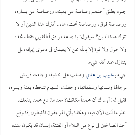
جنود يطلق أحدهم رصاصة عن يمينه، ورصاصة عن يساره،
ورصاصة فوق، ورصاصة تحت، هاه.. أتترك هذا الدين أو لا
تترك هذا الدين؟ سيقول: يا جماعة موافق أطلقوني فقط، تجده
ولا حول ولا قوة إلا بالله ممن لا يصدق في دعوى إيمانه، بل
يتنازل عند أتفه شيء.
جيء بـ
خبيب بن عدي
وصلب على خشبة، وجاءت قريش
برجالها ونسائها وسفهائها، وجعلت السهام تتخطاه يمنة ويسره،
فقيل له: أيسرك أن محمداً مكانك؟ معناها: دع محمد ينفعك،
انظر ما أنت الآن فيه، وهكذا يأتي المرجفون المثبطون إذا وقع
أحد الصالحين في نوع من البلاء أو الفتنة، إنسان قد يكون عنده