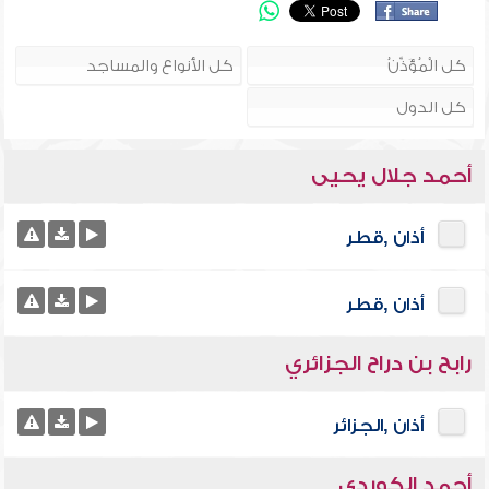
أحمد جلال يحيى
أذان ,قطر
أذان ,قطر
رابح بن دراح الجزائري
أذان ,الجزائر
أحمد الكوردي