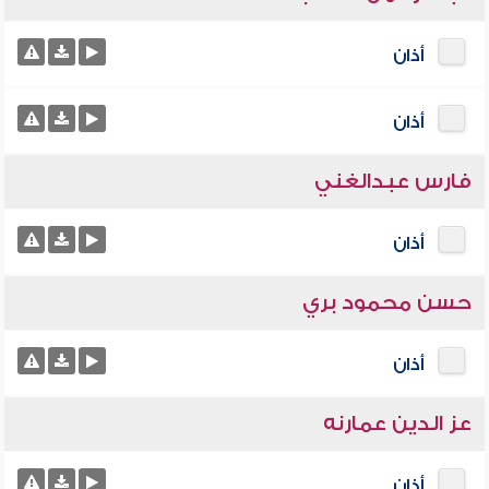
أذان
أذان
فارس عبدالغني
أذان
حسن محمود بري
أذان
عز الدين عمارنه
أذان