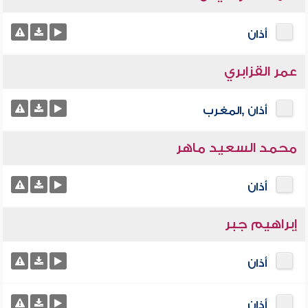
أذان
عمر القزابري
أذان ,المغرب
محمد السعيد ماهر
أذان
إبراهيم جبر
أذان
أذان