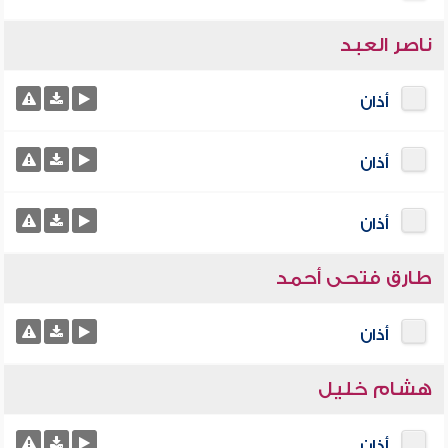
ناصر العبد
أذان
أذان
أذان
طارق فتحى أحمد
أذان
هشام خليل
أذان