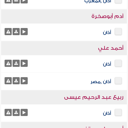
أذان ,المغرب
آدم أبوصخرة
أذان
أحمد علي
أذان
أذان ,مصر
ربيع عبد الرحيم عيسى
أذان