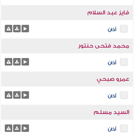
فايز عبد السلام
أذان
محمد فتحى حنتور
أذان
عمرو صبحي
أذان
السيد مسلم
أذان