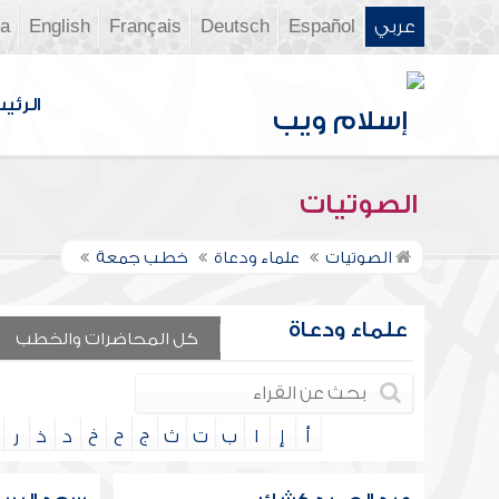
عربي
Español
Deutsch
Français
English
ia
الرئي
الصوتيات
الصوتيات
علماء ودعاة
خطب جمعة
علماء ودعاة
كل المحاضرات والخطب
أ
إ
ا
ب
ت
ث
ج
ح
خ
د
ذ
ر