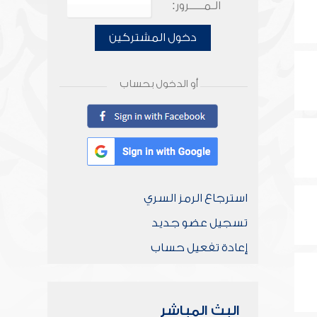
الـمـــــرور:
دخول المشتركين
أو الدخول بحساب
استرجاع الرمز السري
تسجيل عضو جديد
إعادة تفعيل حساب
البث المباشر