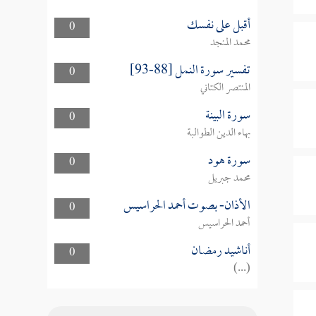
أقبل على نفسك
0
محمد المنجد
تفسير سورة النمل [88-93]
0
المنتصر الكتاني
سورة البينة
0
بهاء الدين الطوالبة
سورة هود
0
محمد جبريل
الأذان- بصوت أحمد الحراسيس
0
أحمد الحراسيس
أناشيد رمضان
0
(...)