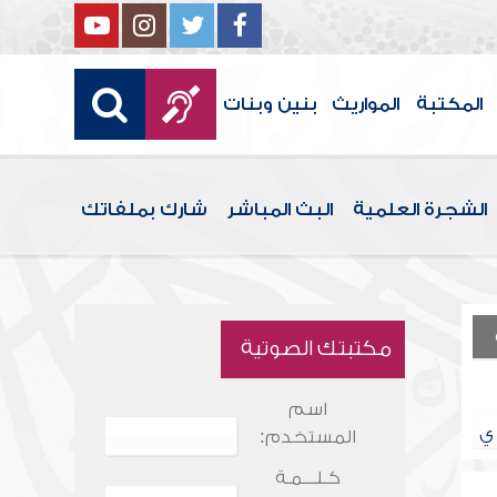
المكتبة
المواريث
بنين وبنات
الشجرة العلمية
البث المباشر
شارك بملفاتك
مكتبتك الصوتية
اسم
ي
المستخدم:
كـلـــمـة