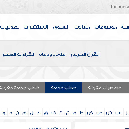
Indones
سية
موسوعات
مقالات
الفتوى
الاستشارات
الصوتيات
القرآن الكريم
علماء ودعاة
القراءات العشر
محاضرات مفرغة
خطب جمعة
خطب جمعة مفرغة
ز
س
ش
ص
ض
ط
ظ
ع
غ
ف
ق
ك
ل
م
ن
ه
و