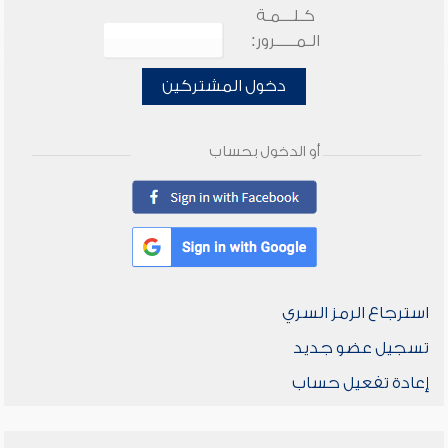
كـلـــمـة
الـمـــــرور:
دخول المشتركين
أو الدخول بحساب
استرجاع الرمز السري
تسجيل عضو جديد
إعادة تفعيل حساب