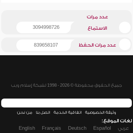
عدد مرات
3094998726
الاستماع
عدد مرات الحفظ
839658107
جميع الحقوق محفوظة © 2026 - 1998 لشبكة إسلام ويب
وثيقة الخصوصية
اتفاقية الخدمة
اتصل بنا
من نحن
لغات الموقع:
عربي
Español
Deutsch
Français
English