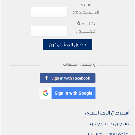
اسم
المستخدم:
كـلـــمـة
الـمـــــرور:
دخول المشتركين
أو الدخول بحساب
استرجاع الرمز السري
تسجيل عضو جديد
إعادة تفعيل حساب