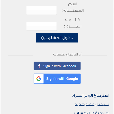
اسم
المستخدم:
كـلـــمـة
الـمـــــرور:
دخول المشتركين
أو الدخول بحساب
استرجاع الرمز السري
تسجيل عضو جديد
إعادة تفعيل حساب