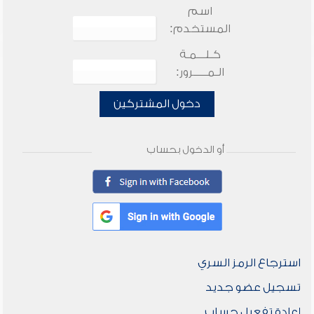
اسم
المستخدم:
كـلـــمـة
الـمـــــرور:
دخول المشتركين
أو الدخول بحساب
استرجاع الرمز السري
تسجيل عضو جديد
إعادة تفعيل حساب