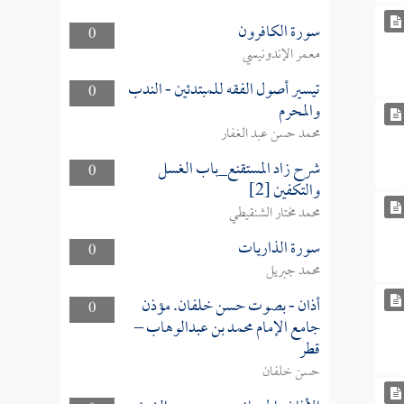
سورة الكافرون
0
معمر الإندونيسي
تيسير أصول الفقه للمبتدئين - الندب
0
والمحرم
محمد حسن عبد الغفار
شرح زاد المستقنع_باب الغسل
0
والتكفين [2]
محمد مختار الشنقيطي
سورة الذاريات
0
محمد جبريل
أذان - بصوت حسن خلفان. مؤذن
0
جامع الإمام محمد بن عبدالوهاب –
قطر
حسن خلفان