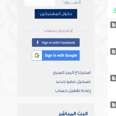
الـمـــــرور:
دخول المشتركين
أو الدخول بحساب
استرجاع الرمز السري
تسجيل عضو جديد
إعادة تفعيل حساب
البث المباشر