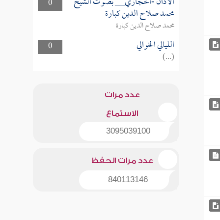
الأذان -الحجازي__ بصوت الشيخ
0
محمد صلاح الدين كبارة
محمد صلاح الدين كبارة
الليالي الخوالي
0
(...)
عدد مرات
الاستماع
3095039100
عدد مرات الحفظ
840113146