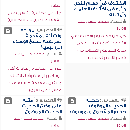
الاختلاف في فهم النص
الغفار
وأثره في اختلاف العلماء
جزء من محاضرة ( تيسير أصول
وأمثلته
الفقه للمبتدئين - الاستحسان)
للشيخ:
محمد حسن عبد
الغفار
الفهرس:
مولده
ونشأته , مقدمة
جزء من محاضرة ( الاختلاف في
تعريفية بشيخ الإسلام
القواعد الأصولية - الشك في
ابن تيمية
ثبوت الحديث والاختلاف في
للشيخ:
محمد حسن عبد
فهم النص وتفسيره)
الغفار
جزء من محاضرة ( عبادات أهل
الإسلام والإيمان وأهل الشرك
والنفاق - مقدمة كتاب قاعدة
عظيمة في الفرق)
الفهرس:
حجية
الفهرس:
أمثلة
الحديث الموقوف ,
على وضع الحديث ,
حكم المقطوع والموقوف
الحديث الموضوع
للشيخ:
محمد حسن عبد
للشيخ:
محمد حسن عبد
الغفار
الغفار