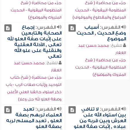
جزء من محاضرة ( شرح
جزء من محاضرة ( شرح
المنظومة البيقونية - الحديث
المنظومة البيقونية - الحديث
المرفوع والمقطوع والموقوف)
المتروك والموضوع)
الفهرس:
أسباب
الفهرس:
إجماع
وضع الحديث , الحديث
الصحابة والتابعين
الموضوع
على إثبات صفة العلو لله
تعالى , الأدلة العقلية
للشيخ:
محمد حسن عبد
والنقلية على علو الله
الغفار
تعالى
جزء من محاضرة ( شرح
للشيخ:
محمد حسن عبد
المنظومة البيقونية - الحديث
الغفار
المتروك والموضوع)
جزء من محاضرة ( شرح كتاب
التوحيد وإثبات صفات الرب - باب
ذكر استواء خالقنا العلي الأعلى
وصفة العلو لله جل وعلا)
الفهرس:
لا تنافي
الفهرس:
تعبد
بين استواء الله على
العلماء لربهم بصفة
العرش وبين قربه من
العلو , تعبد المسلم لربه
عباده , إثبات صفة العلو
بصفة العلو