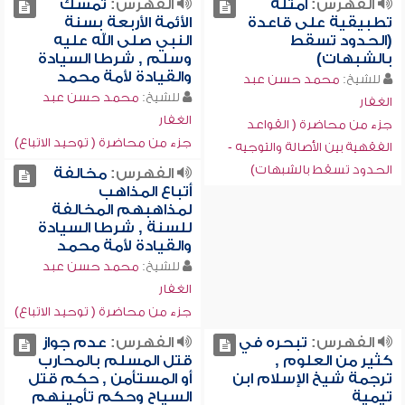
الفهرس:
أمثلة
الفهرس:
تمسك
تطبيقية على قاعدة
الأئمة الأربعة بسنة
(الحدود تسقط
النبي صلى الله عليه
بالشبهات)
وسلم , شرطا السيادة
والقيادة لأمة محمد
للشيخ:
محمد حسن عبد
للشيخ:
محمد حسن عبد
الغفار
الغفار
جزء من محاضرة ( القواعد
جزء من محاضرة ( توحيد الاتباع)
الفقهية بين الأصالة والتوجيه -
الحدود تسقط بالشبهات)
الفهرس:
مخالفة
أتباع المذاهب
لمذاهبهم المخالفة
للسنة , شرطا السيادة
والقيادة لأمة محمد
للشيخ:
محمد حسن عبد
الغفار
جزء من محاضرة ( توحيد الاتباع)
الفهرس:
تبحره في
الفهرس:
عدم جواز
كثير من العلوم ,
قتل المسلم بالمحارب
ترجمة شيخ الإسلام ابن
أو المستأمن , حكم قتل
تيمية
السياح وحكم تأمينهم