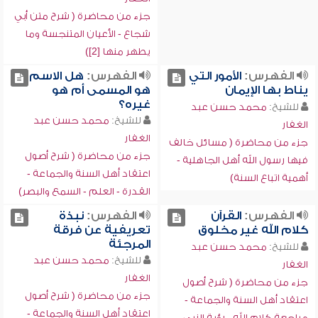
جزء من محاضرة ( شرح متن أبي
شجاع - الأعيان المتنجسة وما
يطهر منها [2])
الفهرس:
الأمور التي
الفهرس:
هل الاسم
يناط بها الإيمان
هو المسمى أم هو
غيره؟
للشيخ:
محمد حسن عبد
للشيخ:
محمد حسن عبد
الغفار
الغفار
جزء من محاضرة ( مسائل خالف
جزء من محاضرة ( شرح أصول
فيها رسول الله أهل الجاهلية -
اعتقاد أهل السنة والجماعة -
أهمية اتباع السنة)
القدرة - العلم - السمع والبصر)
الفهرس:
القرآن
الفهرس:
نبذة
كلام الله غير مخلوق
تعريفية عن فرقة
المرجئة
للشيخ:
محمد حسن عبد
للشيخ:
محمد حسن عبد
الغفار
الغفار
جزء من محاضرة ( شرح أصول
جزء من محاضرة ( شرح أصول
اعتقاد أهل السنة والجماعة -
اعتقاد أهل السنة والجماعة -
مراجعة كلام الله - رؤية النبي