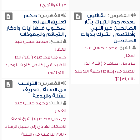
عيينة والثوري)
الفهرس:
القائلون
الفهرس:
حكم
بعدم جواز التبرك بآثار
تعليق التمائم
الصالحين غير النبي
المكتوب فيها آيات وأذكار
وأدلتهم , التبرك بذوات
, التمائم والمعوذات
الصالحين
للشيخ:
محمد حسن عبد
للشيخ:
محمد حسن عبد
الغفار
الغفار
جزء من محاضرة ( شرح الدر
جزء من محاضرة ( شرح الدر
النضيد في إخلاص كلمة التوحيد
النضيد في إخلاص كلمة التوحيد
- التمائم)
- التبرك [2])
الفهرس:
الترغيب
في السنة , تعريف
السنة والبدعة
للشيخ:
محمد حسن عبد
الغفار
جزء من محاضرة ( شرح لمعة
الاعتقاد الهادي إلى سبيل الرشاد
- تابع الترغيب في السنة