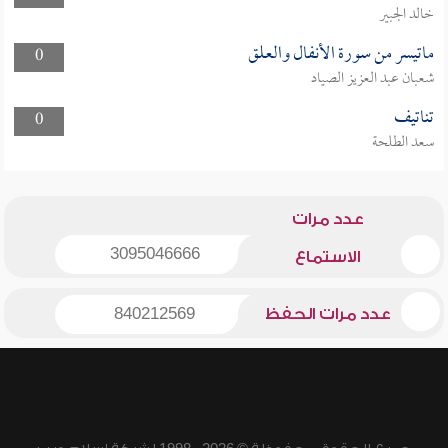
خالد الجبير
ماتيسر من سورة الأنفال والعلق
0
شعبان عبد العزيز الصياد
تناتيف
0
سعد الطلحة
عدد مرات
3095046666
الاستماع
عدد مرات الحفظ
840212569