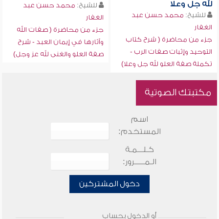
لله جل وعلا
للشيخ:
محمد حسن عبد
للشيخ:
محمد حسن عبد
الغفار
الغفار
جزء من محاضرة ( صفات الله
جزء من محاضرة ( شرح كتاب
وآثارها في إيمان العبد - شرح
التوحيد وإثبات صفات الرب -
صفة العلو والغنى لله عز وجل)
تكملة صفة العلو لله جل وعلا)
مكتبتك الصوتية
اسم
المستخدم:
كـلـــمـة
الـمـــــرور:
دخول المشتركين
أو الدخول بحساب