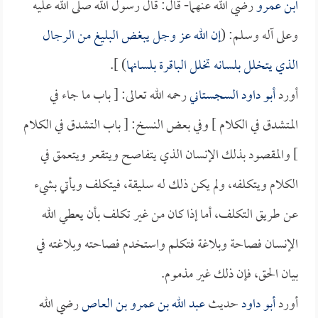
ابن عمرو
رضي الله عنهما- قال: قال رسول الله صلى الله عليه
وعلى آله وسلم: (
إن الله عز وجل يبغض البليغ من الرجال
الذي يتخلل بلسانه تخلل الباقرة بلسانها
) ].
أورد
أبو داود السجستاني
رحمه الله تعالى: [ باب ما جاء في
المتشدق في الكلام ] وفي بعض النسخ: [ باب التشدق في الكلام
] والمقصود بذلك الإنسان الذي يتفاصح ويتقعر ويتعمق في
الكلام ويتكلفه، ولم يكن ذلك له سليقة، فيتكلف ويأتي بشيء
عن طريق التكلف، أما إذا كان من غير تكلف بأن يعطي الله
الإنسان فصاحة وبلاغة فتكلم واستخدم فصاحته وبلاغته في
بيان الحق، فإن ذلك غير مذموم.
أورد
أبو داود
حديث
عبد الله بن عمرو بن العاص
رضي الله