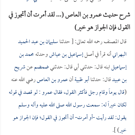
شرح حديث عمرو بن العاص (... لقد أمرت أن أتجوز في
القول فإن الجواز هو خير)
قال المصنف رحمه الله تعالى: [ حدثنا
سليمان بن عبد الحميد
البهراني
أنه قرأ في أصل
إسماعيل بن عياش
وحدثه
محمد بن
إسماعيل
ابنه قال: حدثني أبي قال: حدثني
ضمضم
عن
شريح
بن عبيد
قال: حدثنا
أبو ظبية
أن
عمرو بن العاص
رضي الله عنه
(
قال يوماً وقام رجل فأكثر القول، فقال
عمرو
: لو قصد في قوله
لكان خيراً له: سمعت رسول الله صلى الله عليه وآله وسلم
يقول: لقد رأيت -أو أمرت- أن أتجوز في القول؛ فإن الجواز هو
خير
) ].