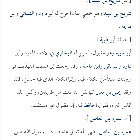
[ عن
شريح بن عبيد
].
شريح بن عبيد
وهو حمصي ثقة، أخرج له
أبو داود
و
النسائي
و
ابن
ماجة
.
[ حدثنا
أبو ظبية
].
أبو ظبية
وهو مقبول، أخرج له
البخاري
في الأدب المفرد و
أبو
داود
و
النسائي
و
ابن ماجة
، وقد رجعت إلى تهذيب التهذيب فما
وجدت شيئاً من الكلام فيه، وإنما الكلام الذي فيه حسن، فقد
وثقه
يحيى بن معين
كما نقل عنه ذلك من طريقين، وأثنى عليه
أناس غيره، فقول
الحافظ
فيه: إنه مقبول غير مستقيم.
[ أن
عمرو بن العاص
].
عمرو بن العاص
رضي الله تعالى عنه صاحب رسول الله صلى