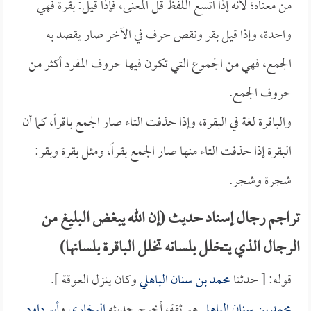
من معناه؛ لأنه إذا اتسع اللفظ قل المعنى، فإذا قيل: بقرة فهي
واحدة، وإذا قيل بقر ونقص حرف في الآخر صار يقصد به
الجمع، فهي من الجموع التي تكون فيها حروف المفرد أكثر من
حروف الجمع.
والباقرة لغة في البقرة، وإذا حذفت التاء صار الجمع باقراً، كما أن
البقرة إذا حذفت التاء منها صار الجمع بقراً، ومثل بقرة وبقر:
شجرة وشجر.
تراجم رجال إسناد حديث (إن الله يبغض البليغ من
الرجال الذي يتخلل بلسانه تخلل الباقرة بلسانها)
قوله: [ حدثنا
محمد بن سنان الباهلي
وكان ينزل العوقة ].
محمد بن سنان الباهلي
هو ثقة، أخرج حديثه
البخاري
و
أبو داود