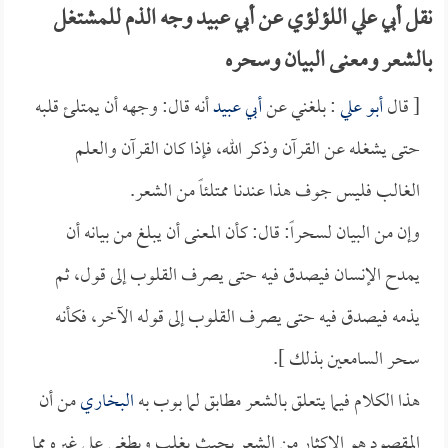
نقل أبي علي اللؤلؤي عن أبي عبيد وجه الذم للمشتغل
بالشعر ومعنى البيان وسحره
[ قال
أبو علي
: بلغني عن
أبي عبيد
أنه قال: وجهه أن يمتلئ قلبه
حتى يشغله عن القرآن وذكر الله، فإذا كان القرآن والعلم
الغالب فليس جوف هذا عندنا ممتلئاً من الشعر.
وإن من البيان لسحراً: قال: كأن المعنى أن يبلغ من بيانه أن
يمدح الإنسان فيصدق فيه حتى يصرف القلوب إلى قول، ثم
يذمه فيصدق فيه حتى يصرف القلوب إلى قوله الآخر، فكأنه
سحر السامعين بذلك ].
هذا الكلام فيما يتعلق بالشعر مطابق لما بوب به
البخاري
من أن
المقصود هو الإكثار من الشعر بحيث ­يغلب ويطغى على غيره مما