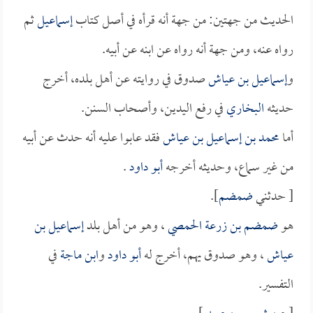
الحديث من جهتين: من جهة أنه قرأه في أصل كتاب
إسماعيل
ثم
رواه عنه، ومن جهة أنه رواه عن ابنه عن أبيه.
و
إسماعيل بن عياش
صدوق في روايته عن أهل بلده، أخرج
حديثه
البخاري
في رفع اليدين، وأصحاب السنن.
أما
محمد بن إسماعيل بن عياش
فقد عابوا عليه أنه حدث عن أبيه
من غير سماع، وحديثه أخرجه
أبو داود
.
[ حدثني
ضمضم
].
هو
ضمضم بن زرعة الحمصي
، وهو من أهل بلد
إسماعيل بن
عياش
، وهو صدوق يهم، أخرج له
أبو داود
و
ابن ماجة
في
التفسير.