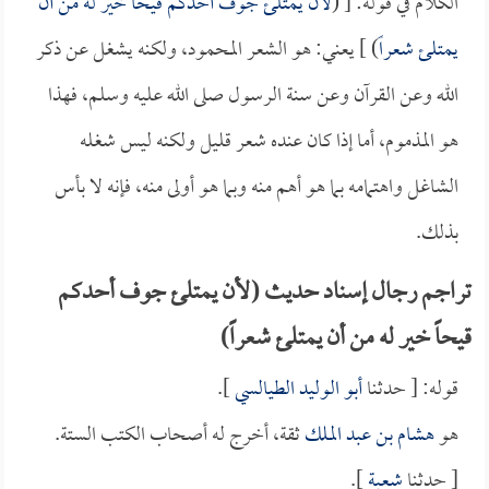
الكلام في قوله: [ (
لأن يمتلئ جوف أحدكم قيحاً خير له من أن
يمتلئ شعراً
) ] يعني: هو الشعر المحمود، ولكنه يشغل عن ذكر
الله وعن القرآن وعن سنة الرسول صلى الله عليه وسلم، فهذا
هو المذموم، أما إذا كان عنده شعر قليل ولكنه ليس شغله
الشاغل واهتمامه بما هو أهم منه وبما هو أولى منه، فإنه لا بأس
بذلك.
تراجم رجال إسناد حديث (لأن يمتلئ جوف أحدكم
قيحاً خير له من أن يمتلئ شعراً)
قوله: [ حدثنا
أبو الوليد الطيالسي
].
هو
هشام بن عبد الملك
ثقة، أخرج له أصحاب الكتب الستة.
[ حدثنا
شعبة
].