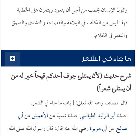
وكون الإنسان يخطب من أجل أن يتعود ويتمرن على الخطابة
فهذا ليس من التكلف في البلاغة والفصاحة والتشدق والتعمق
والتقعر في الكلام.
ما جاء في الشعر
شرح حديث (لأن يمتلئ جوف أحدكم قيحاً خير له من
أن يمتلئ شعراً)
قال المصنف رحمه الله تعالى: [ باب ما جاء في الشعر.
حدثنا
أبو الوليد الطيالسي
حدثنا شعبة عن
الأعمش
عن
أبي
صالح
عن
أبي هريرة
رضي الله عنه قال: قال رسول الله صلى الله