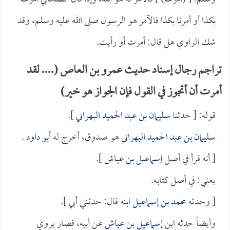
بكذا أو أمرنا بكذا فالآمر هو الرسول صلى الله عليه وسلم، وقد
شك الراوي هل قال: أمرت أو رأيت.
تراجم رجال إسناد حديث عمرو بن العاص (.... لقد
أمرت أن أتجوز في القول فإن الجواز هو خير)
قوله: [ حدثنا
سليمان بن عبد الحميد البهراني
].
سليمان بن عبد الحميد البهراني
هو صدوق، أخرج له
أبو داود
.
[ أنه قرأ في أصل
إسماعيل بن عياش
].
يعني: في أصل كتابه.
[ وحدثه
محمد بن إسماعيل
ابنه قال: حدثني أبي ].
وأيضاً حدثه ابن
إسماعيل بن عياش
عن أبيه، فصار يروي