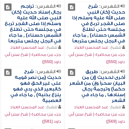
الفهرس:
شرح
الفهرس:
تراجم
حديث (كان النبي
رجال إسناد حديث (كان
صلى الله عليه وسلم إذا
النبي صلى الله عليه
صلى الفجر تربع في
وسلم إذا صلى الفجر تربع
مجلسه حتى تطلع
في مجلسه حتى تطلع
الشمس حسناء) , ما جاء
الشمس حسناء) , ما جاء
في الرجل يجلس متربعاً
في الرجل يجلس متربعاً
للشيخ:
عبد المحسن العباد
للشيخ:
عبد المحسن العباد
جزء من محاضرة ( شرح سنن أبي
جزء من محاضرة ( شرح سنن أبي
داود [550])
داود [550])
الفهرس:
طريق
الفهرس:
شرح
أخرى لحديث (إن من
حديث (من نصر قومه
البيان سحراً وإن من الشعر
على غير الحق فهو
حكماً) وترجمة رجال
كالبعير الذي ردي فهو
إسنادها , ما جاء في
ينزع بذنبه) , ما جاء في
الشعر
العصبية
للشيخ:
عبد المحسن العباد
للشيخ:
عبد المحسن العباد
جزء من محاضرة ( شرح سنن أبي
جزء من محاضرة ( شرح سنن أبي
داود [569])
داود [581])