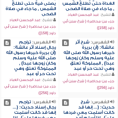
الغداة حتى تطلع الشمس
يصلى فيه حتى تطلع
, ما جاء في صلاة الضحى
الشمس , ما جاء في صلاة
الضحى
للشيخ:
عبد المحسن العباد
للشيخ:
عبد المحسن العباد
جزء من محاضرة ( شرح سنن أبي
جزء من محاضرة ( شرح سنن أبي
داود [158])
داود [158])
الفهرس:
شرح أثر
الفهرس:
تراجم
عائشة: (أن بريرة
رجال إسناد أثر عائشة:
خيرها رسول الله صلى الله
(أن بريرة خيرها رسول الله
عليه وسلم وكان زوجها
صلى الله عليه وسلم
عبداً) , المملوكة تعتق
وكان زوجها عبداً) ,
وهي تحت حر أو عبد
المملوكة تعتق وهي
تحت حر أو عبد
للشيخ:
عبد المحسن العباد
للشيخ:
عبد المحسن العباد
جزء من محاضرة ( شرح سنن أبي
جزء من محاضرة ( شرح سنن أبي
داود [256])
داود [256])
الفهرس:
شرح
الفهرس:
تراجم
حديث: (... إنها قد
رجال إسناد حديث: (...
كانت أسلمت معي فردها
إنها قد كانت أسلمت
عليّ) , إذا أسلم أحد
معي فردها عليّ) , إذا