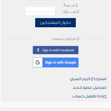
كـلـــمـة
الـمـــــرور:
دخول المشتركين
أو الدخول بحساب
استرجاع الرمز السري
تسجيل عضو جديد
إعادة تفعيل حساب