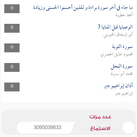
ما جاء في آخر سورة براءة و للذين أحسنوا الحسنى وزيادة
0
أحمد حطيبة
الوصايا قبل المنايا 3
0
أبو إسحاق الحويني
سورة التوبة
0
محمود خليل الحصري
سورة النحل
0
محمد أبو سنينة
أذان إبراهيم جبر
0
إبراهيم جبر
عدد مرات
3095039833
الاستماع