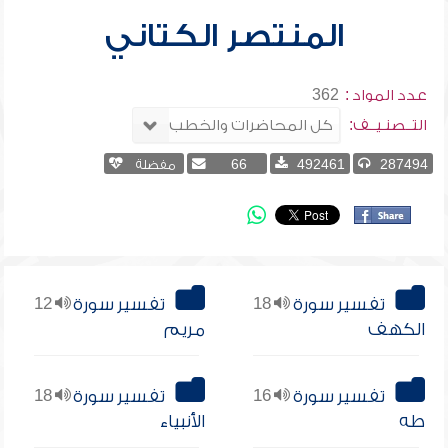
المنتصر الكتاني
عدد المواد :
362
التــصنـيــف:
287494
492461
66
مفضلة
تفسير سورة
18
تفسير سورة
12
الكهف
مريم
تفسير سورة
16
تفسير سورة
18
طه
الأنبياء