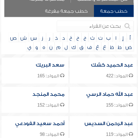
خطب جمعة
خطب جمعة مفرغة
أ
إ
ا
ب
ت
ث
ج
ح
خ
د
ذ
ر
ز
س
ش
ص
ض
ط
ظ
ع
غ
ف
ق
ك
ل
م
ن
ه
و
ي
عبد الحميد كشك
سعد البريك
المواد: 422
المواد: 165
عبد الله حماد الرسي
محمد المنجد
المواد: 155
المواد: 152
عبد الرحمن السديس
أحمد سعيد الفودعي
المواد: 119
المواد: 98