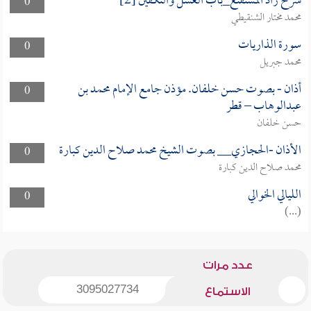
شرح زاد المستقنع_باب الغسل والتكفين [2]
0
محمد مختار الشنقيطي
سورة الذاريات
0
محمد جبريل
أذان - بصوت حسن خلفان. مؤذن جامع الإمام محمد بن
0
عبدالوهاب – قطر
حسن خلفان
الأذان -الحجازي__ بصوت الشيخ محمد صلاح الدين كبارة
0
محمد صلاح الدين كبارة
الليالي الخوالي
0
(...)
عدد مرات
3095027734
الاستماع