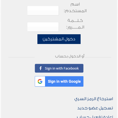
اسم
المستخدم:
كـلـــمـة
الـمـــــرور:
دخول المشتركين
أو الدخول بحساب
استرجاع الرمز السري
تسجيل عضو جديد
إعادة تفعيل حساب