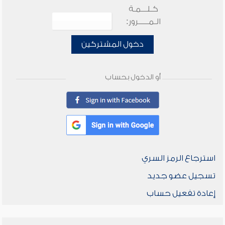
كـلـــمـة
الـمـــــرور:
دخول المشتركين
أو الدخول بحساب
استرجاع الرمز السري
تسجيل عضو جديد
إعادة تفعيل حساب