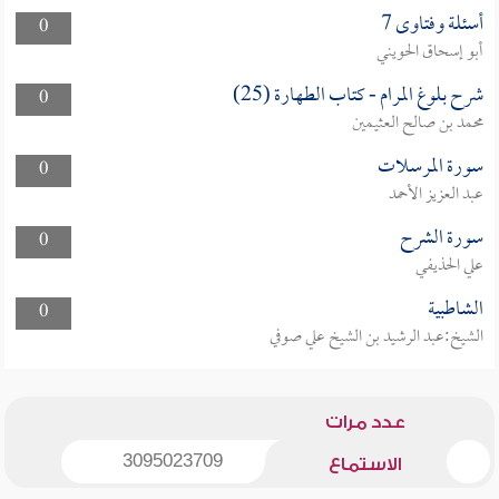
أسئلة وفتاوى 7
0
أبو إسحاق الحويني
شرح بلوغ المرام - كتاب الطهارة (25)
0
محمد بن صالح العثيمين
سورة المرسلات
0
عبد العزيز الأحمد
سورة الشرح
0
علي الحذيفي
الشاطبية
0
الشيخ:عبد الرشيد بن الشيخ علي صوفي
عدد مرات
3095023709
الاستماع