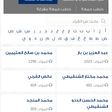
خطب جمعة
خطب جمعة مفرغة
أ
إ
ا
ب
ت
ث
ج
ح
خ
د
ذ
ر
ز
س
ش
ص
ض
ط
ظ
ع
غ
ف
ق
ك
ل
م
ن
ه
و
ي
عبد العزيز بن باز
محمد بن صالح العثيمين
المواد: 1023
المواد: 1296
محمد مختار الشنقيطي
عائض القرني
المواد: 481
المواد: 404
محمد الحسن الددو
محمد المنجد
الشنقيطي
المواد: 359