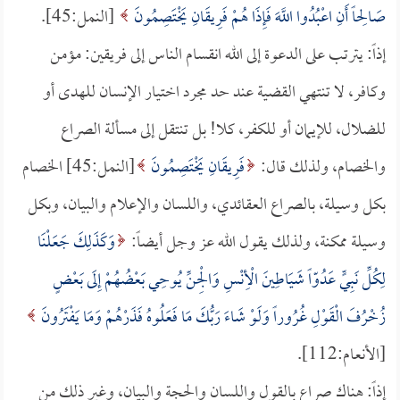
صَالِحاً أَنِ اعْبُدُوا اللَّهَ فَإِذَا هُمْ فَرِيقَانِ يَخْتَصِمُونَ
[النمل:45].
إذاً: يترتب على الدعوة إلى الله انقسام الناس إلى فريقين: مؤمن
وكافر، لا تنتهي القضية عند حد مجرد اختيار الإنسان للهدى أو
للضلال، للإيمان أو للكفر، كلا! بل تنتقل إلى مسألة الصراع
والخصام، ولذلك قال:
فَرِيقَانِ يَخْتَصِمُونَ
[النمل:45] الخصام
بكل وسيلة، بالصراع العقائدي، واللسان والإعلام والبيان، وبكل
وسيلة ممكنة، ولذلك يقول الله عز وجل أيضاً:
وَكَذَلِكَ جَعَلْنَا
لِكُلِّ نَبِيٍّ عَدُوّاً شَيَاطِينَ الْأِنْسِ وَالْجِنِّ يُوحِي بَعْضُهُمْ إِلَى بَعْضٍ
زُخْرُفَ الْقَوْلِ غُرُوراً وَلَوْ شَاءَ رَبُّكَ مَا فَعَلُوهُ فَذَرْهُمْ وَمَا يَفْتَرُونَ
[الأنعام:112].
إذاً: هناك صراع بالقول واللسان والحجة والبيان، وغير ذلك من