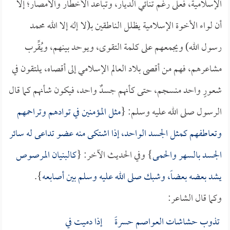
الإسلامية، فعلى رغم تنائي الديار، وتباعد الأخطار والأمصار؛ إلا
أن لواء الأخوة الإسلامية يظلل الناطقين بـ(لا إله إلا الله محمد
رسول الله) ويجمعهم على كلمة التقوى، ويوحد بينهم، ويُقِّرب
مشاعرهم، فهم من أقصى بلاد العالم الإسلامي إلى أقصاه، يلتقون في
شعورٍ واحد منسجم، حتى كأنهم جسدٌ واحد، فيكون شأنهم كما قال
الرسول صلى الله عليه وسلم: {
مثل المؤمنين في توادهم وتراحمهم
وتعاطفهم كمثل الجسد الواحد، إذا اشتكى منه عضو تداعى له سائر
الجسد بالسهر والحمى
} وفي الحديث الآخر: {
كالبنيان المرصوص
يشد بعضه بعضاً، وشبك صلى الله عليه وسلم بين أصابعه
}.
وكما قال الشاعر:
تذوب حشاشات العواصم حسرةً إذا دميت في