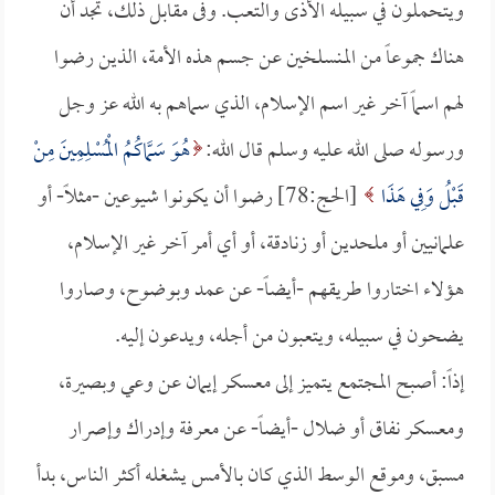
ويتحملون في سبيله الأذى والتعب. وفى مقابل ذلك، تجد أن
هناك جموعاً من المنسلخين عن جسم هذه الأمة، الذين رضوا
لهم اسماً آخر غير اسم الإسلام، الذي سماهم به الله عز وجل
ورسوله صلى الله عليه وسلم قال الله:
هُوَ سَمَّاكُمُ الْمُسْلِمِينَ مِنْ
قَبْلُ وَفِي هَذَا
[الحج:78] رضوا أن يكونوا شيوعين -مثلاً- أو
علمانيين أو ملحدين أو زنادقة، أو أي أمر آخر غير الإسلام،
هؤلاء اختاروا طريقهم -أيضاً- عن عمد وبوضوح، وصاروا
يضحون في سبيله، ويتعبون من أجله، ويدعون إليه.
إذاً: أصبح المجتمع يتميز إلى معسكر إيمان عن وعي وبصيرة،
ومعسكر نفاق أو ضلال -أيضاً- عن معرفة وإدراك وإصرار
مسبق، وموقع الوسط الذي كان بالأمس يشغله أكثر الناس، بدأ