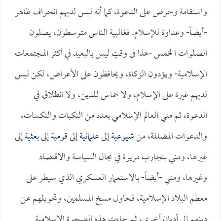
واستقامة وحرص على الدعوة، كما أنه ليس لديهم انحراف ظاهر
-أيضاً- وعداوة للإسلام. فغالبية الناس متوسطون، يصلون
الصلوات الخمس -هذا في وقتٍ ليس بالبعيد في أكثر المجتمعات
الإسلامية- ويؤدون الزكاة، ويحافظون على الأعراض، لكن ليس
لديهم غيرة على الإسلام، ولا حماس للدين، ولا انطلاق في
الدعوة، ثم مني العالم الإسلامي بعدد من النكبات والنكسات،
والدعوات المضللة، من
شيوعية
إلى
علمانية
إلى
قومية
إلى
بعثية
إلى
غيرها، ومني بتجارب مريرة في مجال السياسة والاقتصاد
وغيرها، ومني -أيضاً- بالاستعمار العسكري الذي سيطر على
معظم البلاد الإسلامية، فحاول مسخ المسلمين، وتحويلهم عن
دينهم إلى أديان أخرى، ثم جاءت هذه الصحوة الإسلامية