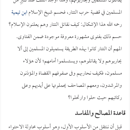
يقاتلون المسلمين ويحاربونهم، وهذا أوجد الشك عند كثيرٍ من
المسلمين في قضية حرب التتار، فحسم شيخ الإسلام
ابن تيمية
رحمه الله هذا الإشكال: كيف نقاتل التتار وهم يعلنون الإسلام؟
حسم ذلك بفتوى مشهورة معروفة موجودة ضمن الفتاوى.
المهم أن التتار كانوا بهذه الطريقة يستميلون المسلمين إلى ألا
يحاربوهم ولا يقاتلوهم، ويستسلموا أمامهم؛ لأن هؤلاء
مسلمون، فكيف نحاربهم وفى صفوفهم القضاة والمؤذنون
والمرشدون، ومعهم المصاحف يحملونها على أيديهم وعلى
ركائبهم حيث حلوا وارتحلوا؟
قاعدة المصالح والمفاسد
قبل أن ننتقل من الأسلوب الأول، وهو أسلوب محاولة الاحتواء