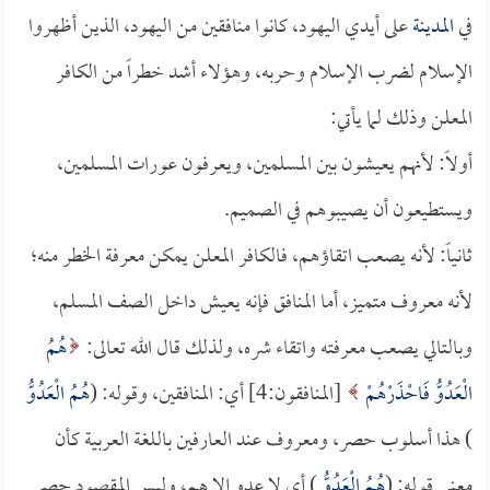
في
المدينة
على أيدي اليهود، كانوا منافقين من اليهود، الذين أظهروا
الإسلام لضرب الإسلام وحربه، وهؤلاء أشد خطراً من الكافر
المعلن وذلك لما يأتي:
أولاً: لأنهم يعيشون بين المسلمين، ويعرفون عورات المسلمين،
ويستطيعون أن يصيبوهم في الصميم.
ثانياً: لأنه يصعب اتقاؤهم، فالكافر المعلن يمكن معرفة الخطر منه؛
لأنه معروف متميز، أما المنافق فإنه يعيش داخل الصف المسلم،
وبالتالي يصعب معرفته واتقاء شره، ولذلك قال الله تعالى:
هُمُ
الْعَدُوُّ فَاحْذَرْهُمْ
[المنافقون:4] أي: المنافقين، وقوله: (
هُمُ الْعَدُوُّ
) هذا أسلوب حصر، ومعروف عند العارفين باللغة العربية كأن
معنى قوله: (
هُمُ الْعَدُوُّ
) أي لا عدو إلا هم، وليس المقصود حصر