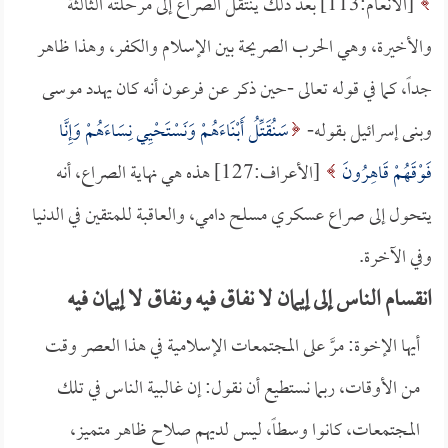
[الأنعام:113] بعد ذلك ينتقل الصراع إلى مرحلته الثالثة
والأخيرة، وهي الحرب الصريحة بين الإسلام والكفر، وهذا ظاهر
جداً، كما في قوله تعالى -حين ذكر عن فرعون أنه كان يهدد موسى
وبنى إسرائيل بقوله-
سَنُقَتِّلُ أَبْنَاءَهُمْ وَنَسْتَحْيِي نِسَاءَهُمْ وَإِنَّا
فَوْقَهُمْ قَاهِرُونَ
[الأعراف:127] هذه هي نهاية الصراع، أنه
يتحول إلى صراع عسكري مسلح دامي، والعاقبة للمتقين في الدنيا
وفي الآخرة.
انقسام الناس إلى إيمان لا نفاق فيه ونفاق لا إيمان فيه
أيها الإخوة: مرَّ على المجتمعات الإسلامية في هذا العصر وقت
من الأوقات، ربما نستطيع أن نقول: إن غالبية الناس في تلك
المجتمعات، كانوا وسطاً، ليس لديهم صلاح ظاهر متميز،