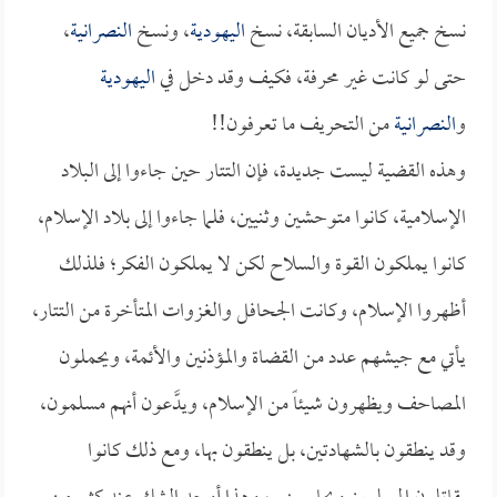
نسخ جميع الأديان السابقة، نسخ
اليهودية
، ونسخ
النصرانية
،
حتى لو كانت غير محرفة، فكيف وقد دخل في
اليهودية
و
النصرانية
من التحريف ما تعرفون!!
وهذه القضية ليست جديدة، فإن التتار حين جاءوا إلى البلاد
الإسلامية، كانوا متوحشين وثنيين، فلما جاءوا إلى بلاد الإسلام،
كانوا يملكون القوة والسلاح لكن لا يملكون الفكر؛ فلذلك
أظهروا الإسلام، وكانت الجحافل والغزوات المتأخرة من التتار،
يأتي مع جيشهم عدد من القضاة والمؤذنين والأئمة، ويحملون
المصاحف ويظهرون شيئاً من الإسلام، ويدَّعون أنهم مسلمون،
وقد ينطقون بالشهادتين، بل ينطقون بها، ومع ذلك كانوا