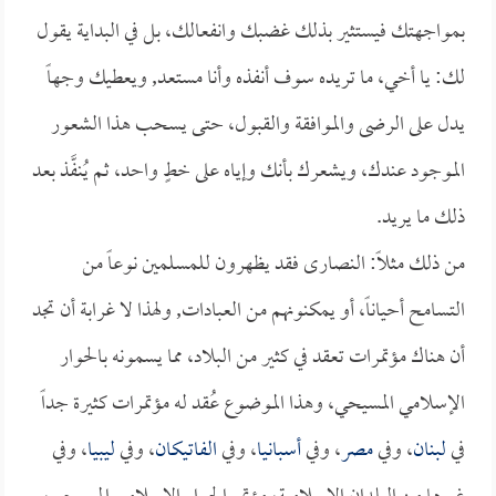
بمواجهتك فيستثير بذلك غضبك وانفعالك، بل في البداية يقول
لك: يا أخي، ما تريده سوف أنفذه وأنا مستعد, ويعطيك وجهاً
يدل على الرضى والموافقة والقبول، حتى يسحب هذا الشعور
الموجود عندك، ويشعرك بأنك وإياه على خطٍ واحد، ثم يُنفَّذ بعد
ذلك ما يريد.
من ذلك مثلاً: النصارى فقد يظهرون للمسلمين نوعاً من
التسامح أحياناً، أو يمكنونهم من العبادات, ولهذا لا غرابة أن تجد
أن هناك مؤتمرات تعقد في كثير من البلاد، مما يسمونه بالحوار
الإسلامي المسيحي، وهذا الموضوع عُقد له مؤتمرات كثيرة جداً
في
لبنان
، وفي
مصر
، وفي
أسبانيا
، وفي
الفاتيكان
، وفي
ليبيا
، وفي