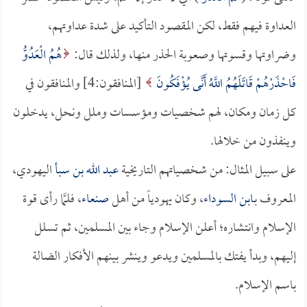
العداوة فيهم فقط، لكن المقصود التأكيد على شدة عداوتهم،
وضراوتها وقسوتها وصعوبة الحذر منها، ولذلك قال:
هُمُ الْعَدُوُّ
فَاحْذَرْهُمْ قَاتَلَهُمُ اللَّهُ أَنَّى يُؤْفَكُونَ
[المنافقون:4] والمنافقون في
كل زمان ومكان، لهم شخصيات ومؤسسات وملل ونحل، يدخلون
وينفذون من خلالها.
على سبيل المثال: من شخصياتهم التاريخية
عبد الله بن سبأ
اليهودي،
المعروف بـ
ابن السوداء
، وكان يهودياً من أهل
صنعاء
، فلمَّا رأى قوة
الإسلام وانتشاره؛ أعلن الإسلام وجاء بين المسلمين، ثم تسلل
إليهم، وبدأ يفتك بالمسلمين ويدعو وينشر بينهم الأفكار الضالة
باسم الإسلام.