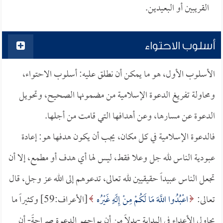
القريبين أو البعيدين.
أسلوب الاحتواء
الأسلوب الأول، هو ما يمكن أن نطلق عليه: أسلوب الاحتواء،
ومحاولة تفريغ الدعوة الإسلامية من مضمونها الصحيح، وتحويل
الدعوة عن مسارها، وعن أهدافها التي قامت من أجلها.
فالدعوة الإسلامية في كل مكان، يجب أن يكون هدفها هو: إعادة
عبودية الناس لله جل وعلا فقط، ليس لها أي هدف أو مطمع، إلا أن
تجعل الناس عبيداً حقيقيين لله تعالى، تدعوهم إلى الله عز وجل، قال
تعالى:
اعْبُدُوا اللَّهَ مَا لَكُمْ مِنْ إِلَهٍ غَيْرُه
[الأعراف:59] وكثيراً ما
يحاول الأعداء في البداية -بدلاً من أن يواجهو الدعوة صراحةً- أن