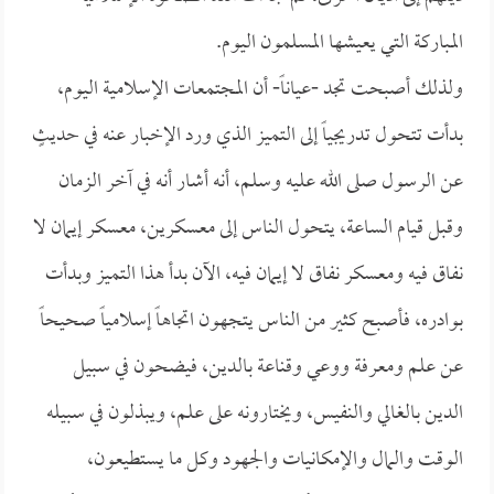
المباركة التي يعيشها المسلمون اليوم.
ولذلك أصبحت تجد -عياناً- أن المجتمعات الإسلامية اليوم،
بدأت تتحول تدريجياً إلى التميز الذي ورد الإخبار عنه في حديثٍ
عن الرسول صلى الله عليه وسلم، أنه أشار أنه في آخر الزمان
وقبل قيام الساعة، يتحول الناس إلى معسكرين، معسكر إيمان لا
نفاق فيه ومعسكر نفاق لا إيمان فيه، الآن بدأ هذا التميز وبدأت
بوادره، فأصبح كثير من الناس يتجهون اتجاهاً إسلامياً صحيحاً
عن علم ومعرفة ووعي وقناعة بالدين، فيضحون في سبيل
الدين بالغالي والنفيس، ويختارونه على علم، ويبذلون في سبيله
الوقت والمال والإمكانيات والجهود وكل ما يستطيعون،