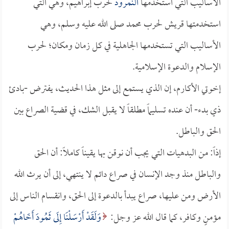
الأساليب التي استخدمها
النمرود
لحرب إبراهيم، وهي التي
استخدمتها قريش لحرب محمد صلى الله عليه وسلم، وهي
الأساليب التي تستخدمها الجاهلية في كل زمان ومكان؛ لحرب
الإسلام والدعوة الإسلامية.
إخوتي الأكارم، إن الذي يستمع إلى مثل هذا الحديث، يفترض -بادئ
ذي بدء- أن عنده تسليماً مطلقاً لا يقبل الشك، في قضية الصراع بين
الحق والباطل.
إذاً: من البدهيات التي يجب أن نوقن بها يقيناً كاملاً: أن الحق
والباطل منذ وجد الإنسان في صراع دائم لا ينتهي، إلى أن يرث الله
الأرض ومن عليها، صراع يبدأ بالدعوة إلى الحق، وانقسام الناس إلى
مؤمنٍ وكافر، كما قال الله عز وجل:
وَلَقَدْ أَرْسَلْنَا إِلَى ثَمُودَ أَخَاهُمْ