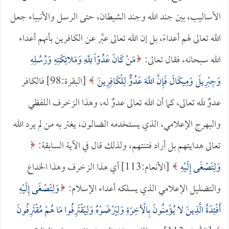
الأساليب، بين جند الله وجند الشيطان، حتى الرسل والأنبياء جعل
الله تعالى لهم أعداءً، بل إن الله تعالى عبَّر عن الكافرين بأنهم أعداء
الله سبحانه، فقال تعالى:
مَنْ كَانَ عَدُوّاً لِلَّهِ وَمَلائِكَتِهِ وَرُسُلِهِ
وَجِبْرِيلَ وَمِيكَالَ فَإِنَّ اللَّهَ عَدُوٌّ لِلْكَافِرِينَ
[البقرة:98] فالكافر
عدوٌ لله تعالى، كما أن الله تعالى عدوٌ له، وهذا الزخرف اللفظي
والبهرج الإعلامي، الذي يستخدمه الضالون، يغتر به من لم يرد الله
تعالى هدايتهم بل أراد فتنتهم، ولذلك قال في الآية السابقة:
وَلِتَصْغَى إِلَيْهِ
[الأنعام:113] أي هذا الزخرف وهذا الخداع
والتضليل الإعلامي الذي يسلكه أعداء الإسلام:
وَلِتَصْغَى إِلَيْهِ
أَفْئِدَةُ الَّذِينَ لا يُؤْمِنُونَ بِالْآخِرَةِ وَلِيَرْضَوْهُ وَلِيَقْتَرِفُوا مَا هُمْ مُقْتَرِفُونَ