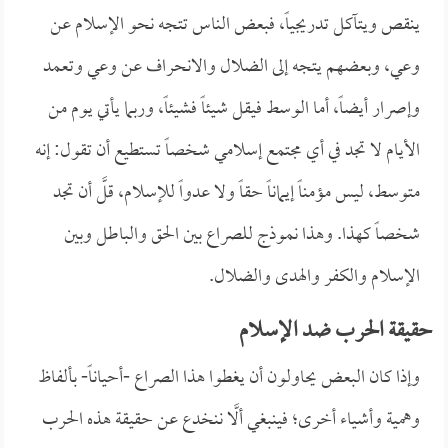
ينقص ويتآكل تدريجياً، فبعض الناس تتجه نحو الإسلام عن
وعي، وبعضهم يتجه إلى الضلال والانحراف عن وعي وتعمد
وإصرار أيضاً، أما الوسط فيقل شيئاً فشيئاً، وربما يأتي يوم من
الأيام لا تجد في أي مجتمع إسلامي شخصاً تستطيع أن تقول: إنه
متوسط، ليس مؤمناً إيماناً حقاً ولا عدواً للإسلام، قلَّ أن تجد
شخصاً كهذا. وهذا نموذج للصراع بين الحق والباطل وبين
الإسلام والكفر والهدى والضلال.
حقيقة الحرب ضد الإسلام
وإذا كان البعض يحاولون أن يغطوا هذا الصراع -أحياناً- بألفاظ
وهمية وأشياء أخرى؛ فينبغي ألَّا ننخدع عن حقيقة هذه الحرب