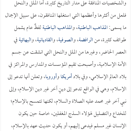
والشخصيات المنافقة على مدار التاريخ كثيرة، أما الملل والنحل
فلعل من أكثرها وأعظمها التي استغلها المنافقون، على سبيل الإجمال
ما يسمى:
المذاهب الباطنية
، و
المذاهب الباطنية
لفظٌ عام يشمل
طوائف كثيرة، من
الرافضة
، و
الصوفية
، و
القاديانية
، و
البهائية
في
العصر الحاضر، وغيرها من الملل والنحل التي انشقت عن جسم
الأمة الإسلامية، وأصبحت تقيم المؤسسات والمدارس والمراكز في
بلاد العالم الإسلامي، وفي بلاد
أمريكا
و
أوروبا
، وتعلن أنها تدعو إلى
الإسلام، وهي في الواقع تدعو إلى دينٍ آخر غير دين الإسلام، وإلى
نبيٍ آخر غير محمد عليه الصلاة والسلام، لكنها تتمسح بالإسلام؛
للخداع والتضليل لهؤلاء السذج المغفلين، خاصة حين يكون
الإنسان غير مسلم فيدعى إليهم، أو يكون حديث عهد بالإسلام،