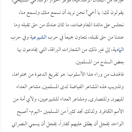
غيرها من البلدان الإسلامية، مؤتمر الحوار الإسلامي المسيحي،
يقولون لك: يا أخي! نحن نريد أن نسمع منك وتسمع منا،
نجلس على مائدة المفاوضات، ما كان عندك من حق تقبله وما
عندنا من حق نقبله، نتعاون جميعاً في حرب
الشيوعية
وفي حرب
المادية
، إلى غير ذلك من الشعارات البراقة، التي يخادعون بها
بعض السذج من المسلمين.
فالهدف من وراء هذا الأسلوب: هو تفريغ الدعوة من محتواها،
وتذويب هذه المشاعر الفياضة لدى المسلمين, مشاعر العداء
لليهود, وللنصارى, ومشاعر العداء للشيوعيين، ولأي أمة من
الأمم الكافرة. ولذلك تجد كثيراً من المسلمين -اليوم- أصبح
الواحد يخجل أن يطلق عليهم كفاراً، يخجل أن يسمي النصراني