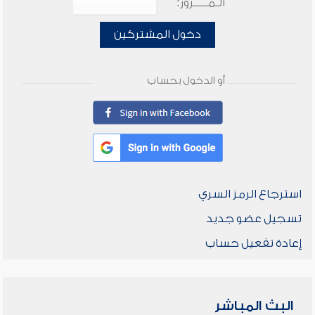
الـمـــــرور:
دخول المشتركين
أو الدخول بحساب
استرجاع الرمز السري
تسجيل عضو جديد
إعادة تفعيل حساب
البث المباشر