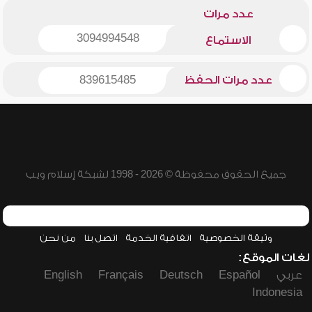
عدد مرات
3094994548
الاستماع
عدد مرات الحفظ
839615485
جميع الحقوق محفوظة © 2026 - 1998 لشبكة إسلام ويب
وثيقة الخصوصية
اتفاقية الخدمة
اتصل بنا
من نحن
لغات الموقع:
عربي
Español
Deutsch
Français
English
Indonesia