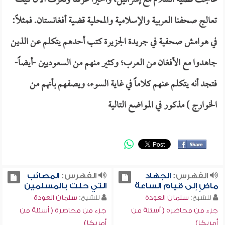
عالجت قضية السلام مع إسرائيل، وأخيراً عرفنا ونعرف الآن كيف
تعالج صحفنا العربية والإسلامية والمحلية قضية أفغانستان. فمثلاً:
في هوامش صحفية في جريدة الجزيرة كتب أحدهم يتكلم عن الذين
جاهدوا مع الأفغان من العرب؛ وكثير منهم من السعوديين -أيضاً-
فتجد أنه يتكلم عنهم كلاماً في غاية السوء، ويصفهم بأنهم من
الخوارج ) مذكور في المواضع التالية
الفهرس:
الجهاد
الفهرس:
المصائب
ماضٍ إلى قيام الساعة
التي حلت بالمسلمين
للشيخ:
سلمان العودة
للشيخ:
سلمان العودة
جزء من محاضرة ( أسئلة من
جزء من محاضرة ( أسئلة من
أمريكا)
أمريكا)