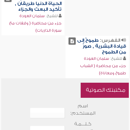
الحياة الدنيا طريقان ,
تأكيد البعث والجزاء
للشيخ:
سلمان العودة
جزء من محاضرة ( وقفات مع
سورة الذاريات)
الفهرس:
طموحٌ إلى
قيادة البشرية , صورٌ
من الطموح
للشيخ:
سلمان العودة
جزء من محاضرة ( الشباب
طموح ومعاناة)
مكتبتك الصوتية
اسم
المستخدم:
كـلـــمـة