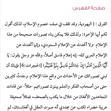
صفحة الفهرس
الفرق : ( اليهودية, وقد تقف في صف خصوم الإسلام، لذلك أقول
لكم أيها الإخوة: ولذلك فلا يمكن بناء تصورات صحيحة من هذا
الإعلام -ولا أتحدث عن الإعلام السعودي، وإنما أتحدث عن
الإعلام العربي كله- إنه إعلام فاسق أصلاً، والله عز وجل يقول: يَا
أَيُّهَا الَّذِينَ آمَنُوا إِنْ جَاءَكُمْ فَاسِقٌ بِنَبَأٍ فَتَبَيَّنُوا [الحجرات:6] فإياك أن
تبني تصوراتك عن الأحداث من واقع هذا الإعلام. وجدتُ كثيرين
حتى من أصحاب الفكر والعلم يبنون تصوراتهم -مثلاً- عن قادات
المجاهدين الأفغان من خلال ما يكتب بالصحف، فمثلاً صحيفة
عربية خضراء تكتب عن مجددي أنه صوت العقل في أفغانستان، ثم