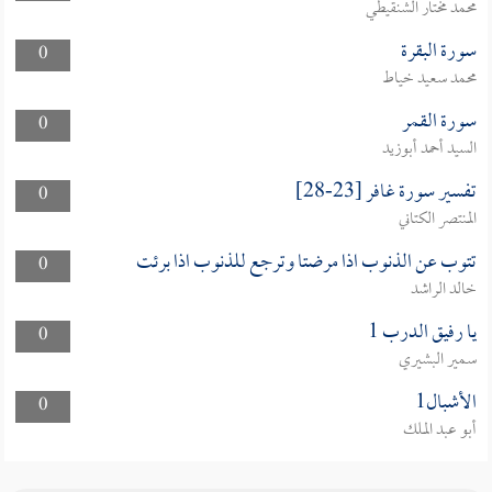
محمد مختار الشنقيطي
سورة البقرة
0
محمد سعيد خياط
سورة القمر
0
السيد أحمد أبوزيد
تفسير سورة غافر [23-28]
0
المنتصر الكتاني
تتوب عن الذنوب اذا مرضتا وترجع للذنوب اذا برئت
0
خالد الراشد
يا رفيق الدرب 1
0
سمير البشيري
الأشبال1
0
أبو عبد الملك