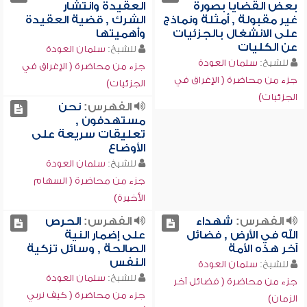
بعض القضايا بصورة
العقيدة وانتشار
غير مقبولة , أمثلة ونماذج
الشرك , قضية العقيدة
على الانشغال بالجزئيات
وأهميتها
عن الكليات
للشيخ:
سلمان العودة
للشيخ:
سلمان العودة
جزء من محاضرة ( الإغراق في
جزء من محاضرة ( الإغراق في
الجزئيات)
الجزئيات)
الفهرس:
نحن
مستهدفون ,
تعليقات سريعة على
الأوضاع
للشيخ:
سلمان العودة
جزء من محاضرة ( السهام
الأخيرة)
الفهرس:
شهداء
الفهرس:
الحرص
الله في الأرض , فضائل
على إضمار النية
آخر هذه الأمة
الصالحة , وسائل تزكية
النفس
للشيخ:
سلمان العودة
للشيخ:
سلمان العودة
جزء من محاضرة ( فضائل آخر
جزء من محاضرة ( كيف نربي
الزمان)