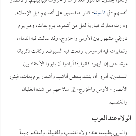
وكانوا يخشون أن تثور العداوات والحروب فيما بينهم, والأنصار
أنفسهم -في
المدينة
- كانوا منقسمين على أنفسهم قبل الإسلام,
ودارت معارك ضارية لعل من أشهرها يوم بعاث، وهو يوم
تاريخي مشهور بين الأوس والخزرج، وقد سالت فيه الدماء،
وتطايرت فيه الرءوس، ولمعت فيه السيوف, وكانت ذكرياته
مرة، حتى إن اليهود كانوا إذا أرادوا أن يثيروا الأحقاد بين
المسلمين، أمروا أن ينشد ببعض أناشيد وأشعار يوم بعاث، فيثور
الأنصار -الأوس والخزرج- إلى سلاحهم من شدة الغليان
والغضب.
الولاء عند العرب
والعربي بطبيعته عنده ولاء للنسب وللقبيلة, ولعلكم جميعاً