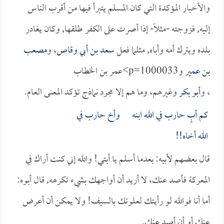
والأخبار المؤكدة التي كان المسلم يتبرأ فيها من أقرب الناس
إليه, فزوجته -مثلاً- إذا أصرت على الكفر طلقها, وكان يغادر
بلده ويترك أمه وأباه, مثلما فعل
سعد بن أبي وقاص
، و
مصعب
بن عمير
وp=1000033>عمر بن الخطاب
، و
أبو بكر
وغيرهم، وما هم إلا مجرد نماذج تؤكد المعنى العام.
كم أبٍ حارب في الله ابنه وأخ حارب في
الله أخاه!!
قال بعضهم لأبيه: بعدما أسلم يا أبتي! والله إني كنت أراك في
المعركة فأصد عنك، لا أريد أن أواجهك بشيء تكرهه, قال أبوه:
أما أنا فوالله لو رأيتك لعلوتك بالسيف! ولا يمكن أن أعرض
عنك أو أن أصد عنك.