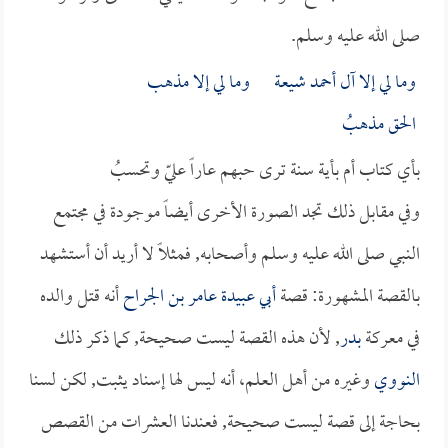
صلى الله عليه وسلم.
وما لي إلا آل أحمد شيعة وما لي إلا مذهب
الحق مذهبُ
بأي كتاب أم بأية سنة ترى حبهم عاراً عليّ وتحسبُ
وفي مقابل ذلك تجد الصورة الأخرى أيضاً موجودة في مجتمع
النبي صلى الله عليه وسلم وأصحابه, فمثلاً لا أريد أن أستشهد
بالقصة المشهورة: قصة
أبي عبيدة عامر بن الجراح
أنه قتل والده
في معركة
بدر
, لأن هذه القصة ليست صحيحة, كما ذكر ذلك
النووي
وغيره من أهل العلم، أنه ليس لها إسناد يثبت, لكن لسنا
بحاجة إلى قصة ليست صحيحة, فعندنا العشرات من القصص