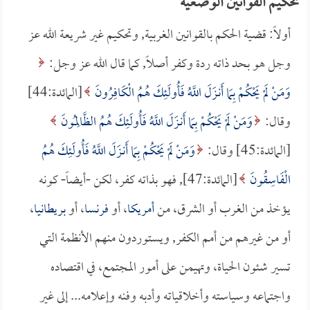
تحكيم القوانين الوضعية
أولاً: قضية الحكم بالقوانين الغربية, وتحكيم غير شريعة الله عز
وجل هو بحد ذاته ردة وكفر أصلاً, كما قال الله عز وجل:
وَمَنْ لَمْ يَحْكُمْ بِمَا أَنـزَلَ اللَّهُ فَأُولَئِكَ هُمُ الْكَافِرُونَ
[المائدة:44]
وقال:
وَمَنْ لَمْ يَحْكُمْ بِمَا أَنـزَلَ اللَّهُ فَأُولَئِكَ هُمُ الظَّالِمُونَ
[المائدة:45] وقال:
وَمَنْ لَمْ يَحْكُمْ بِمَا أَنـزَلَ اللَّهُ فَأُولَئِكَ هُمُ
الْفَاسِقُونَ
[المائدة:47], فهو بذاته كفر، لكن -أيضاً- كونه
يؤخذ من الغرب أو الشرق، من
أمريكا
، أو
فرنسا
، أو
بريطانيا
،
أو من غيرهم من أمم الكفر, ويستوردون منهم الأنظمة التي
تسير شئون الحياة، وتهيمن على أمور المجتمع، في اقتصاده
واجتماعه وسياسته وأخلاقياته وأدبه وفنه وإعلامه... إلى غير