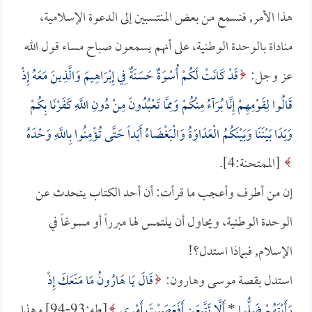
هذا الأمر, فنسمع من بعض المنتسبين إلى الدعوة الإسلامية،
مناداة بالوحدة الوطنية، على أنهم يسمعون صباح مساء قول الله
عز وجل:
قَدْ كَانَتْ لَكُمْ أُسْوَةٌ حَسَنَةٌ فِي إِبْرَاهِيمَ وَالَّذِينَ مَعَهُ إِذْ
قَالُوا لِقَوْمِهِمْ إِنَّا بُرَآءُ مِنْكُمْ وَمِمَّا تَعْبُدُونَ مِنْ دُونِ اللَّهِ كَفَرْنَا بِكُمْ
وَبَدَا بَيْنَنَا وَبَيْنَكُمُ الْعَدَاوَةُ وَالْبَغْضَاءُ أَبَداً حَتَّى تُؤْمِنُوا بِاللَّهِ وَحْدَهُ
[الممتحنة:4].
إن من أطرف وأعجب ما قرأت: أن أحد الكتاب يتحدث عن
الوحدة الوطنية، ويحاول أن يلتمس لها مبرراً أو مسوغاً في
الإسلام, فبماذا استدل؟!
استدل بقصة موسى وهارون:
قَالَ يَا هَارُونُ مَا مَنَعَكَ إِذْ
رَأَيْتَهُمْ ضَلُّوا
*
أَلَّا تَتَّبِعَنِ أَفَعَصَيْتَ أَمْرِي
[طه:93-94] وهذا