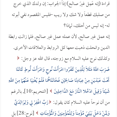
قراءة (إنه عَمِل غيرَ صالح) إذاً الجواب: إن ولدك الذي خرج
من صلبك قطعاً ولا شك ولا ريب -فليس المقصود نفي أبوته
له- إنه ليس من أهلك، لماذا؟
إنه عمل غير صالح, لأن عمله عمل غير صالح, فلما زالت رابطة
الدين وانحلت ذهبت معها كل الروابط والعلاقات الأخرى.
وكذلك نوح عليه السلام مع زوجته، قال الله عز وجل:
ضَرَبَ اللَّهُ مَثَلاً لِلَّذِينَ كَفَرُوا امْرَأَتَ نُوحٍ وَامْرَأَتَ لُوطٍ كَانَتَا
تَحْتَ عَبْدَيْنِ مِنْ عِبَادِنَا صَالِحَيْنِ فَخَانَتَاهُمَا فَلَمْ يُغْنِيَا عَنْهُمَا مِنَ اللَّهِ
شَيْئاً وَقِيلَ ادْخُلا النَّارَ مَعَ الدَّاخِلِينَ
[التحريم:10], بالرغم
من أن نوحاً عليه السلام كان يقول:
رَبِّ اغْفِرْ لِي وَلِوَالِدَيَّ
وَلِمَنْ دَخَلَ بَيْتِيَ مُؤْمِناً وَلِلْمُؤْمِنِينَ وَالْمُؤْمِنَاتِ
[نوح:28] بل