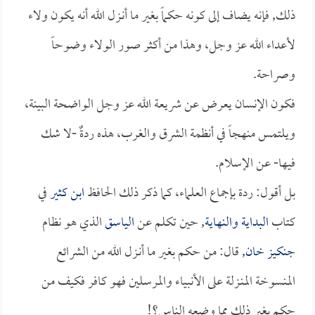
ذلك, فإنه يضاف إلى كونه حكماً بغير ما أنـزل الله أنه يكون ولاء
لأعداء الله عز وجل، وهذا من أكثر صور الولاء وضوحاً
وصراحة.
فكون الإنسان يعرض عن شريعة الله عز وجل الواضحة البينة،
ويلتمس منهجاً في أنظمة الشرق والغرب، هذه ردةٌ -لا شك
فيها- عن الإسلام.
بل أقول: ردة بإجماع العلماء، كما ذكر ذلك الحافظ
ابن كثير
في
كتاب
البداية والنهاية
, حين تكلم عن
الياسق
الذي هو نظام
جنكيز خان
, قال: من حكم بغير ما أنـزل الله من الشرائع
المنسوخة المنـزلة على الأنبياء والمرسلين فهو كافر فكيف من
حكم بغير ذلك مما وضعه الناس؟!