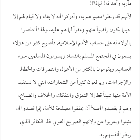
مآربه وأهدافه! لماذا؟!
لأنهم قد ربطوا مصيرهم به، وأدركوا أنه لا بقاء ولا قيام لهم إلا
حينما يكون راضياً عنهم ومقراً لما هم عليه، ولهذا أخلصوا
بالولاء له على حساب الأمم الإسلامية, فأصبح كثير من هؤلاء
يسعون في المجتمع المسلم بالفساد ويسومون المسلمين سوء
العذاب, ويقومون بالكثير من الأعمال والتصرفات والخطط
والإجراءات، ويرفعون كثيراً من الشعارات، التي لا تستفيد
الأمة منها شيئاً قط إلا التمزق والتفكك والخلاف والضياع،
وهم لم يقصدوا أصلاً أن يحققوا مصلحة للأمة، إنما قصدوا أن
يثبتوا ويعربوا عن ولائهم الصريح القوي لهذا الكافر الذي
ربطوا أنفسهم به.