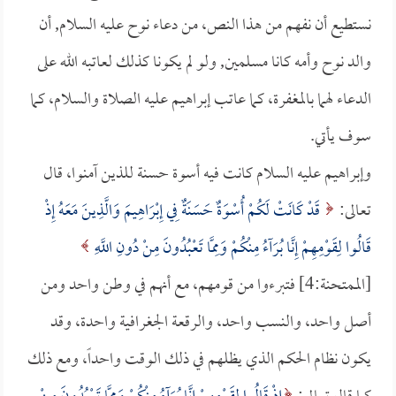
نستطيع أن نفهم من هذا النص، من دعاء نوح عليه السلام, أن
والد نوح وأمه كانا مسلمين, ولو لم يكونا كذلك لعاتبه الله على
الدعاء لهما بالمغفرة، كما عاتب إبراهيم عليه الصلاة والسلام، كما
سوف يأتي.
وإبراهيم عليه السلام كانت فيه أسوة حسنة للذين آمنوا، قال
تعالى:
قَدْ كَانَتْ لَكُمْ أُسْوَةٌ حَسَنَةٌ فِي إِبْرَاهِيمَ وَالَّذِينَ مَعَهُ إِذْ
قَالُوا لِقَوْمِهِمْ إِنَّا بُرَآءُ مِنْكُمْ وَمِمَّا تَعْبُدُونَ مِنْ دُونِ اللَّهِ
[الممتحنة:4] فتبرءوا من قومهم، مع أنهم في وطن واحد ومن
أصل واحد، والنسب واحد، والرقعة الجغرافية واحدة، وقد
يكون نظام الحكم الذي يظلهم في ذلك الوقت واحداً، ومع ذلك