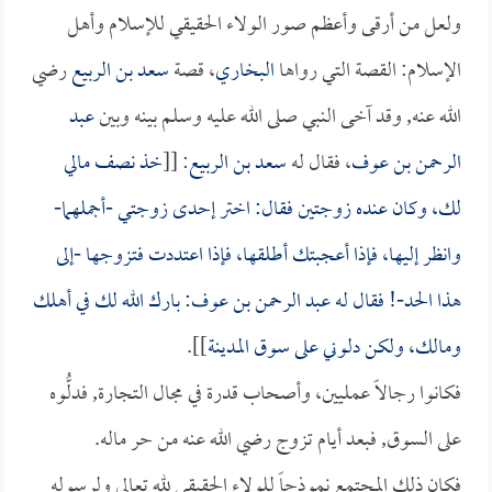
ولعل من أرقى وأعظم صور الولاء الحقيقي للإسلام وأهل
الإسلام: القصة التي رواها
البخاري
، قصة
سعد بن الربيع
رضي
الله عنه, وقد آخى النبي صلى الله عليه وسلم بينه وبين
عبد
الرحمن بن عوف
، فقال له
سعد بن الربيع
: [[
خذ نصف مالي
لك، وكان عنده زوجتين فقال: اختر إحدى زوجتي -أجملهما-
وانظر إليها، فإذا أعجبتك أطلقها، فإذا اعتددت فتزوجها -إلى
هذا الحد-! فقال له
عبد الرحمن بن عوف
: بارك الله لك في أهلك
ومالك، ولكن دلوني على سوق
المدينة
]].
فكانوا رجالاً عمليين، وأصحاب قدرة في مجال التجارة, فدلُّوه
على السوق, فبعد أيام تزوج رضي الله عنه من حر ماله.
فكان ذلك المجتمع نموذجاً للولاء الحقيقي لله تعالى ولرسوله