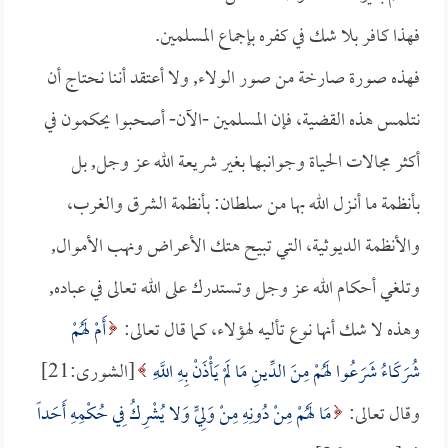
فهذا كافر بلا شك في كفره بإجماع المسلمين.
فهذه صورة صارخة من صور الولاء, ولا أعتقد أننا نحتاج أن
نتلمس هذه القضية، فإن المسلمين -الآن- أصحبوا يحكمون في
أكثر مجالات الحياة وجوانبها بغير شريعة الله عز وجل, بل
بأنظمة ما أنـزل الله بها من سلطان: بأنظمة الشرق والغرب،
والأنظمة الديوثية، التي تبيح هتك الأعراض ونهب الأموال,
وتلغي أحكام الله عز وجل وتستدرك على الله تعالى في عباده,
وهذه لا شك أنها نوع تأليه لهؤلاء، كما قال تعالى:
أَمْ لَهُمْ
شُرَكَاءُ شَرَعُوا لَهُمْ مِنَ الدِّينِ مَا لَمْ يَأْذَنْ بِهِ اللَّهِ
[الشورى:21]
وقال تعالى:
مَا لَهُمْ مِنْ دُونِهِ مِنْ وَلِيٍّ وَلا يُشْرِكُ فِي حُكْمِهِ أَحَداً