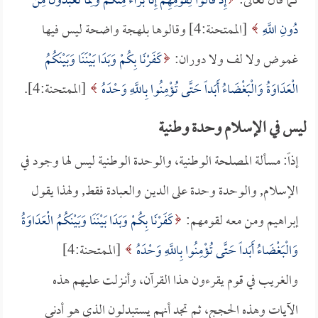
كما قال تعالى:
إِذْ قَالُوا لِقَوْمِهِمْ إِنَّا بُرَآءُ مِنْكُمْ وَمِمَّا تَعْبُدُونَ مِنْ
دُونِ اللَّهِ
[الممتحنة:4] وقالوها بلهجة واضحة ليس فيها
غموض ولا لف ولا دوران:
كَفَرْنَا بِكُمْ وَبَدَا بَيْنَنَا وَبَيْنَكُمُ
الْعَدَاوَةُ وَالْبَغْضَاءُ أَبَداً حَتَّى تُؤْمِنُوا بِاللَّهِ وَحْدَهُ
[الممتحنة:4].
ليس في الإسلام وحدة وطنية
إذاً: مسألة المصلحة الوطنية، والوحدة الوطنية ليس لها وجود في
الإسلام, والوحدة وحدة على الدين والعبادة فقط, ولهذا يقول
إبراهيم ومن معه لقومهم:
كَفَرْنَا بِكُمْ وَبَدَا بَيْنَنَا وَبَيْنَكُمُ الْعَدَاوَةُ
وَالْبَغْضَاءُ أَبَداً حَتَّى تُؤْمِنُوا بِاللَّهِ وَحْدَهُ
[الممتحنة:4]
والغريب في قوم يقرءون هذا القرآن، وأنـزلت عليهم هذه
الآيات وهذه الحجج، ثم تجد أنهم يستبدلون الذي هو أدنى