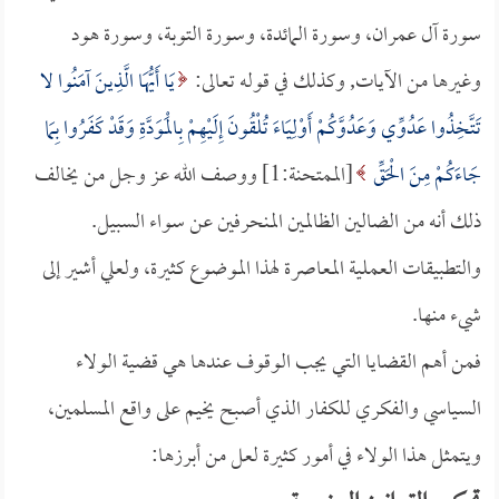
سورة آل عمران، وسورة المائدة، وسورة التوبة، وسورة هود
وغيرها من الآيات, وكذلك في قوله تعالى:
يَا أَيُّهَا الَّذِينَ آمَنُوا لا
تَتَّخِذُوا عَدُوِّي وَعَدُوَّكُمْ أَوْلِيَاءَ تُلْقُونَ إِلَيْهِمْ بِالْمَوَدَّةِ وَقَدْ كَفَرُوا بِمَا
جَاءَكُمْ مِنَ الْحَقِّ
[الممتحنة:1] ووصف الله عز وجل من يخالف
ذلك أنه من الضالين الظالمين المنحرفين عن سواء السبيل.
والتطبيقات العملية المعاصرة لهذا الموضوع كثيرة، ولعلي أشير إلى
شيء منها.
فمن أهم القضايا التي يجب الوقوف عندها هي قضية الولاء
السياسي والفكري للكفار الذي أصبح يخيم على واقع المسلمين،
ويتمثل هذا الولاء في أمور كثيرة لعل من أبرزها: