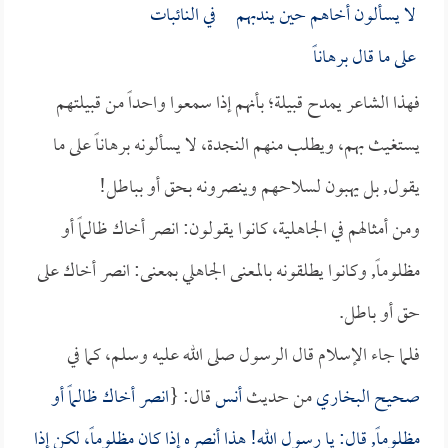
لا يسألون أخاهم حين يندبهم في النائبات
على ما قال برهاناً
فهذا الشاعر يمدح قبيلة؛ بأنهم إذا سمعوا واحداً من قبيلتهم
يستغيث بهم، ويطلب منهم النجدة، لا يسألونه برهاناً على ما
يقول, بل يهبون لسلاحهم وينصرونه بحق أو بباطل!
ومن أمثالهم في الجاهلية، كانوا يقولون: انصر أخاك ظالماً أو
مظلوماً, وكانوا يطلقونه بالمعنى الجاهلي بمعنى: انصر أخاك على
حق أو باطل.
فلما جاء الإسلام قال الرسول صلى الله عليه وسلم، كما في
صحيح البخاري
من حديث
أنس
قال: {
انصر أخاك ظالماً أو
مظلوماً, قال: يا رسول الله! هذا أنصره إذا كان مظلوماً، لكن إذا