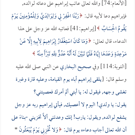
[الأنعام:74] والله تعالى عاتب إبراهيم على دعائه لوالده,
فإبراهيم دعا لأبيه قال:
رَبَّنَا اغْفِرْ لِي وَلِوَالِدَيَّ وَلِلْمُؤْمِنِينَ يَوْمَ
يَقُومُ الْحِسَابُ
[إبراهيم:41] فعاتبه الله عز وجل على هذا
الدعاء، قال تعالى:
وَمَا كَانَ اسْتِغْفَارُ إِبْرَاهِيمَ لِأبِيهِ إِلَّا عَنْ
مَوْعِدَةٍ وَعَدَهَا إِيَّاهُ فَلَمَّا تَبَيَّنَ لَهُ أَنَّهُ عَدُوٌّ لِلَّهِ تَبَرَّأَ مِنْهُ
[التوبة:114] وفي
صحيح البخاري
عن النبي صلى الله عليه
وسلم قال: {
يلقى إبراهيم أباه يوم القيامة، وعليه قترة وغبرة
تغشى وجهه, فيقول له: يا أبتي ألم آمرك فعصيتني؟
يقول: يا ولدي! اليوم لا أعصيك, فيأتي إبراهيم ربه عز وجل
يشفع لوالده, ويقول: يارب! إنك وعدتني ألاَّ تخزيني -بناءً على
أن الله تعالى أجاب دعاءه يوم قال:
وَلا تُخْزِنِي يَوْمَ يُبْعَثُونَ
*