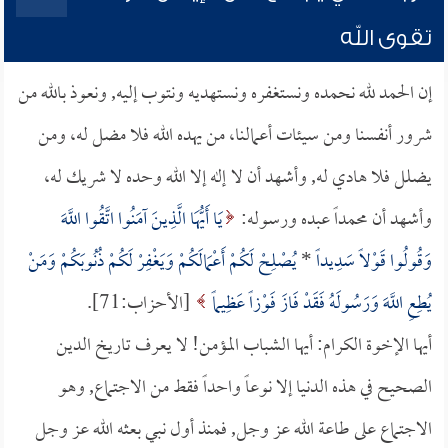
تقوى الله
إن الحمد لله نحمده ونستغفره ونستهديه ونتوب إليه, ونعوذ بالله من
شرور أنفسنا ومن سيئات أعمالنا، من يهده الله فلا مضل له، ومن
يضلل فلا هادي له, وأشهد أن لا إله إلا الله وحده لا شريك له،
وأشهد أن محمداً عبده ورسوله:
يَا أَيُّهَا الَّذِينَ آمَنُوا اتَّقُوا اللَّهَ
وَقُولُوا قَوْلاً سَدِيداً
*
يُصْلِحْ لَكُمْ أَعْمَالَكُمْ وَيَغْفِرْ لَكُمْ ذُنُوبَكُمْ وَمَنْ
يُطِعِ اللَّهَ وَرَسُولَهُ فَقَدْ فَازَ فَوْزاً عَظِيماً
[الأحزاب:71].
أيها الإخوة الكرام: أيها الشباب المؤمن! لا يعرف تاريخ الدين
الصحيح في هذه الدنيا إلا نوعاً واحداً فقط من الاجتماع, وهو
الاجتماع على طاعة الله عز وجل, فمنذ أول نبي بعثه الله عز وجل