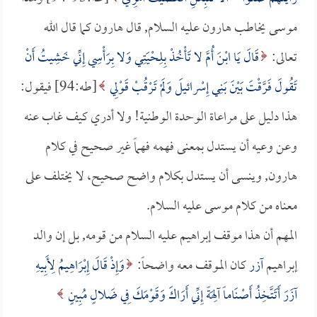
موسى يخاطب هارون عليه السلام, قال هارون كما قال الله
تعالى:
قَالَ يَا ابْنَ أُمَّ لا تَأْخُذْ بِلِحْيَتِي وَلا بِرَأْسِي إِنِّي خَشِيتُ أَنْ
تَقُولَ فَرَّقْتَ بَيْنَ بَنِي إِسْرائيلَ وَلَمْ تَرْقُبْ قَوْلِي
[طه:94] فيقول:
هذا دليل على مراعاة الوحدة الوطنية! ولا أدري كيف غاب عنه
وعن وعيه أن يستدل بمعنى فهمه فهماً غير صحيح في كلام
هارون, وينسى أن يستدل بكلام واضح صحيح، لا يختلف على
معناه من كلام موسى عليه السلام.
المهم أن هذا موقف إبراهيم عليه السلام من قومه, بل إن والد
إبراهيم
آزر
كان الموقف معه واضحاً:
وَإِذْ قَالَ إِبْرَاهِيمُ لِأَبِيهِ
آزَرَ أَتَتَّخِذُ أَصْنَاماً آلِهَةً إِنِّي أَرَاكَ وَقَوْمَكَ فِي ضَلالٍ مُبِينٍ