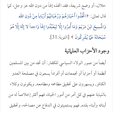
حلال، أو وضع شريعة، فقد اتخذه إلهاً من دون الله عز وجل، كما
قال تعالى:
اتَّخَذُوا أَحْبَارَهُمْ وَرُهْبَانَهُمْ أَرْبَاباً مِنْ دُونِ اللَّهِ
وَالْمَسِيحَ ابْنَ مَرْيَمَ وَمَا أُمِرُوا إِلَّا لِيَعْبُدُوا إِلَهاً وَاحِداً لا إِلَهَ إِلَّا هُوَ
سُبْحَانَهُ عَمَّا يُشْرِكُونَ
[التوبة:31].
وجود الأحزاب العلمانية
أيضاً من صور الولاء السياسي للكفار: أن تجد من بين المسلمين
أنظمة أو أحزاباً أو تجمعات أو أفراداً يسعون في مصلحة العدو
الكافر, ويسهرون على تحقيق مطامحه ومطامعه, ويكونون وكلاء
بالنيابة عنهم في كل أمر من أمور الحياة، فهم أكثر إخلاصاً له من
أبنائه وأبناء بلده, فهم يستميتون في الدفاع عن مصالحه، وتحقيق