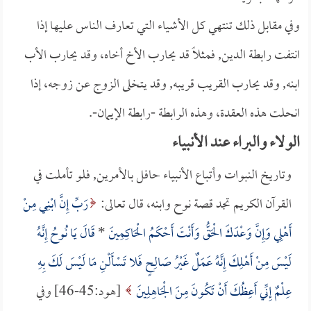
وفي مقابل ذلك تنتهي كل الأشياء التي تعارف الناس عليها إذا
انتفت رابطة الدين, فمثلاً قد يحارب الأخ أخاه، وقد يحارب الأب
ابنه, وقد يحارب القريب قريبه, وقد يتخلى الزوج عن زوجه، إذا
انحلت هذه العقدة، وهذه الرابطة -رابطة الإيمان-.
الولاء والبراء عند الأنبياء
وتاريخ النبوات وأتباع الأنبياء حافل بالأمرين, فلو تأملت في
القرآن الكريم تجد قصة نوح وابنه، قال تعالى:
رَبِّ إِنَّ ابْنِي مِنْ
أَهْلِي وَإِنَّ وَعْدَكَ الْحَقُّ وَأَنْتَ أَحْكَمُ الْحَاكِمِينَ
*
قَالَ يَا نُوحُ إِنَّهُ
لَيْسَ مِنْ أَهْلِكَ إِنَّهُ عَمَلٌ غَيْرُ صَالِحٍ فَلا تَسْأَلْنِ مَا لَيْسَ لَكَ بِهِ
عِلْمٌ إِنِّي أَعِظُكَ أَنْ تَكُونَ مِنَ الْجَاهِلِينَ
[هود:45-46] وفي