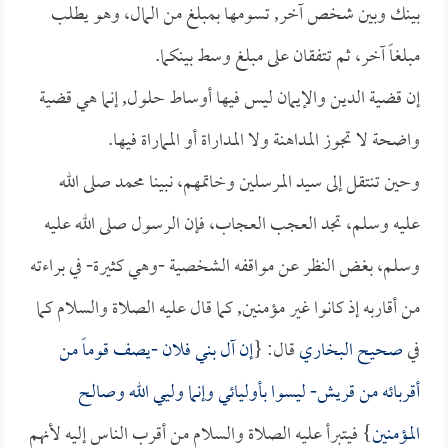
بينك وبين شخص آخر, تسومها بمبلغ من المال، وهو يطلب
مبلغاً آخر، ثم تتفقان على مبلغ وسط بينكما.
إن قضية الدين والإيمان ليس فيها أوساط حلول, إنما هي قضية
واضحة لا تجوز المداهنة ولا المداراة أو المماراة فيها.
وحين تنتقل إلى سيد المرسلين وخاتمهم، نبينا محمد صلى الله
عليه وسلم، تجد العجب العجاب، فإن الرسول صلى الله عليه
وسلم، بغض النظر عن مواقفه الشخصية -وهي كثيرة- في براءته
من أقاربه إذ كانوا غير مؤمنين, كما قال عليه الصلاة والسلام كما
في
صحيح البخاري
قال: {
إن آل بني فلان -يصف قوماً من
أقربائه من قريش- ليسوا بأوليائي وإنما وليي الله وصالح
المؤمنين
} فيتبرأ عليه الصلاة والسلام من أقرب الناس إليه لأنهم