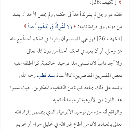
[الكهف:26].
فالله عز وجل لم يشرك أحداً في حكمه, ولم يجعل لأحد أن يعبد
من دونه, وفي قراءة ثابتة:
وَلا تُشْرِكُ فِي حُكْمِهِ أَحَداً
[الكهف:26] فهو نهي للمسلم أن يشرك في الحكم أحداً مع الله
عز وجل، أو أن يعبد في الحكم أحداً من دون الله تعالى.
ولا أجد داعياً لأن نسمي هذا توحيد الحاكمية, كما أطلقه عليه
بعض المفسرين المعاصرين، كالأستاذ
سيد قطب
رحمه الله,
وتبعه على ذلك جماعة كبيرة من الكتاب والمفكرين, حيث سموا
هذا اللون من الألوهية توحيد الحاكمية.
والواقع أنه جزء من توحيد الألوهية، الذي يتضمن إفراد الله
تعالى بالعبادة, لأن من أطاع غير الله في تحليل حرام أو تحريم