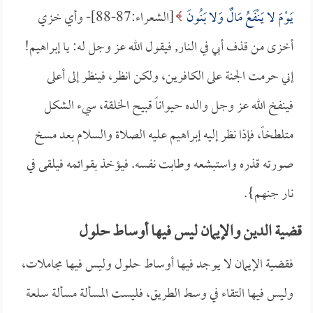
يَوْمَ لا يَنْفَعُ مَالٌ وَلا بَنُونَ
[الشعراء:87-88]- وأي خزي
أخزى من قذف أبي في النار, فيقول الله عز وجل له: يا إبراهيم!
إني حرمت الجنة على الكافرين، ولكن انظر، فينظر إلى أعلى
فينفخ الله عز وجل والده حيواناً قبيح الخلقة، سيء الشكل
متلطخاً، فإذا نظر إليه إبراهيم عليه الصلاة والسلام بعد مسخ
صورته قذره واستبشعه وطابت نفسه. فيؤخذ بقوائمه فيلقى في
نار جنهم}.
قضية الدين والإيمان ليس فيها أوساط حلول
فقضية الإيمان لا يوجد فيها أوساط حلول وليس فيها مجاملات،
وليس فيها التقاء في وسط الطريق، فليست المسألة مسألة سلعة