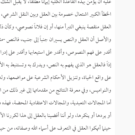
عليه أن يؤمن بهذه القاعدة الكلية إيماناً مطلقاً، لا يقبل ا
الخطأ الكبير اشتعال خصومة بين العقل وبين النقل الشرعي، و
العقل منقصة ينبغي التبرأ منها، أو إن فلاناً نصوصي، وكأن
والأصل أن العقل والنص يسيران جنباً إلى جنب، فالنص -مثلاً
أقدر على فهم النصوص، وأقدر على استيعابها وأقدر على إدراك 
إذاً فالعقل هو الذي يفهم به النص، ويدرك به وتستنبط به 
على واقع الحياة، وتنـزيل الأحكام الشرعية على مواضعها، وله
والنواميس، وفي معرفة النتائج من مقدماتها إلى غير ذلك من 
أما المجالات التعبدية، والمجالات الاعتقادية المحضة، فهذ
أو يردها أو ينكرها، ولو أننا أفضينا بالعقل إلى هذا لكررنا 
حينما أنهكوا العقل في التعرف على أسماء الله وصفاته، من