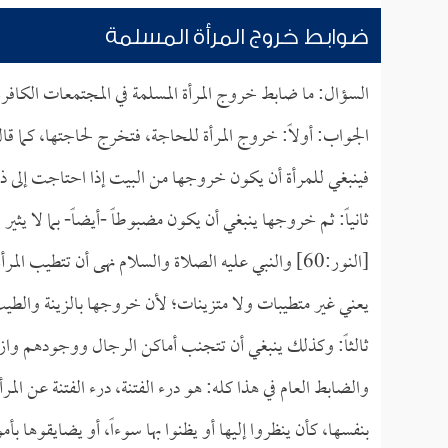
ضوابط خروج المرأة المسلمة
السؤال: ما ضابط خروج المرأة المسلمة في المجتمعات الكافر
الجواب: أولاً: خروج المرأة للحاجة، فتخرج لحاجتها، كما قا
فينبغي للمرأة أن يكون خروجها من البيت إذا احتاجت إلى ذ
ثانياً: ثم خروجها ينبغي أن يكون مضبوطاً -أيضاً- بما لا يثير 
[النور:60] والنبي عليه الصلاة والسلام نهى أن تتطيب المرأة إذا أرادت أن تخرج حتى إلى المسجد للعبادة، فقال:{
يعني غير متطيبات ولا متزينات؛ لأن خروجها بالزينة والطيب،
ثالثاً: وكذلك ينبغي أن تتجنب أماكن الرجال ووجودهم وازدح
والضابط العام في هذا كله: هو درء الفتنة، درء الفتنة عن المر
بنفسها، كأن ينظروا إليها أو يظنوا بها سوءاً، أو يضايقوها 