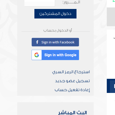
الـمـــــرور:
دخول المشتركين
أو الدخول بحساب
استرجاع الرمز السري
تسجيل عضو جديد
إعادة تفعيل حساب
البث المباشر