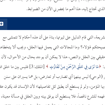
لذي تحتاج إليه، هذا أهم ما يحضرني الآن من الضوابط.
عة، التي قام الدليل على ثبوتها، بناءً على أن هذه أحكام لا تتمشى مع
نصيحتكم لهؤلاء؟ وما المجالات التي يعمل فيها العقل، ويجب ألا يتخطاها
 حقيقي بين العقل والنص، هذا لا يمكن أن يوجد بحال من الأحوال، لأن
ل:
مَا تَرَى فِي خَلْقِ الرَّحْمَنِ مِنْ تَفَاوُتٍ
[الملك:3] فليس بين ما خلق ال
وهو (الوحي) ليس بينهما أي تضارب أو تعارض، بل هما يسيران على سنن
 بها المؤمن، ولو لم يستطع أن يطبق كل تفاصيلها؛ لأن الإنسان قد يكون عق
ه للشرع ناقصاً، فلا يستطيع أن يوفق بينه وبين العقل في مسألة معينة، إن