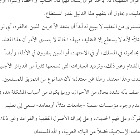
قوال الفقهية، فلا يأخذ أقوال إنسان مهما كان أصاب أو أخطأ، وسواء أو
دليله، ويحاول أن يتفهم هذا الدليل بقدر المستطاع.
مستوى من التقليد لا يبيح له أبداً أن ينتقد الآخرين الذين خالفوه، أي لو
ً- لأنه لا يستطع إلا التقليد، فبهذه الحالة لا يتعدى الأمر أن هذا المقلد
خالفونه في المسلك، أو في الاجتهاد، أو الذين ينظرون في الأدلة، وأيضاً
لشتام وغير ذلك، وترديد العبارات التي نسمعها كثيراً من الدوائر الأجنبي
تشدد، وهذا معتدل وهذا غير معتدل؛ لأن هذا نوع من التمزيق للمسلمين.
صف بأنه تشدد بحال من الأحوال، وربما يكون من أسباب المشكلة هذه ف
دم وجود مؤسسات علمية -جامعات مثلاً، أومعاهد- تسعى إلى تعليم
قرآن وعلى فهم الحديث، وعلى إدراك الأصول الفقهية والقواعد وغير ذلك
ت الإسلامية، فضلاً عن البلاد الغربية، والله المستعان