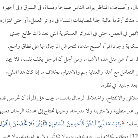
رجال، وأصبحت المناظر يراها الناس صباحاً ومساءً، في السوق وفي أجهزة
هناك أرقاماً عالية جداً لمضايقات النساء في دوائر العمل، أو حتى ابتزاز
ئهن في العمل، حتى في الدوائر العسكرية التي تعد ذات طابع جدي
عسكرية وجود المرأة أصبح مدعاة لتحرش الرجال بها على نطاق واسع.
لمرأة عن مثل هذه الأشياء، ومن أجل أن الرجل يكف نفسه، فلا يجد
التعامل مع أهله والعناية بهم والاهتمام، بخلاف ما إذا كان هذا الشيء
يعد جديداً في نظره.
لاقي والانفتاح، واختلاط الرجال بالنساء، يجب على المرأة أن تحرص قدر
 متطيبة ولا متزينة ولا متبرجة، وحينما تحتاج إلى محادثة الرجال فعليه
 وسلم:
يَا نِسَاءَ النَّبِيِّ لَسْتُنَّ كَأَحَدٍ مِنَ النِّسَاءِ إِنِ اتَّقَيْتُنَّ فَلا تَخْضَعْنَ بِالْقَوْل
[الأحزاب:32] فتتكلم بكلام ليس فيه خضوع، ولا تكسُّر ولا إغراء بفتنة، ولا همس