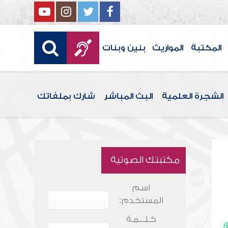
المكتبة
المواريث
بنين وبنات
الشجرة العلمية
البث المباشر
شارك بملفاتك
مكتبتك الصوتية
اسم
المستخدم:
كـلـــمـة