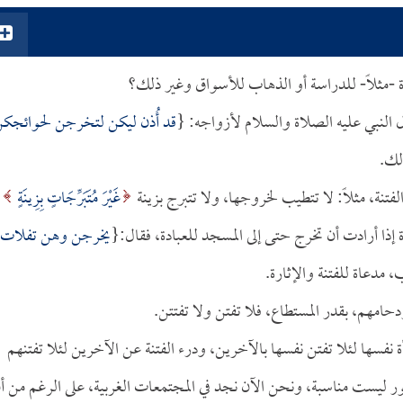
ة -مثلاً- للدراسة أو الذهاب للأسواق وغير ذلك؟
ل النبي عليه الصلاة والسلام لأزواجه: {
قد أُذن ليكن لتخرجن لحوائجك
لك.
الفتنة، مثلاً: لا تتطيب لخروجها، ولا تتبرج بزينة
غَيْرَ مُتَبَرِّجَاتٍ بِزِينَةٍ
يخرجن وهن تفلات
 مدعاة للفتنة والإثارة.
امهم، بقدر المستطاع، فلا تفتن ولا تفتتن.
أة نفسها لئلا تفتن نفسها بالآخرين، ودرء الفتنة عن الآخرين لئلا تفتنهم
بأمور ليست مناسبة، ونحن الآن نجد في المجتمعات الغربية، على الرغم من أ