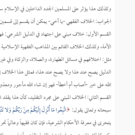
وكذلك هذا يؤثر على المسلمين الجدد الداخلين في الإسلام س
الجواب: الخلاف الفقهي -يا أخي- يمكن أن يقسم إلى قسمين 
القسم الأول: خلاف مبني على اجتهاد في الدليل الشرعي: فه
الأمة، وكذلك الخلاف القائم بين المذاهب الفقهية الإسلامية ا
مثل: اختلافهم في مسائل الطهارة، والصلاة، والزكاة وفي غيره
الدليل يصح عند هذا ولا يصح عند هذا، فمثل هذا الخلاف إذ
الله على خير -أصاب أم أخطأ- فهو إن شاء الله مأجور ومعذو
القسم الثاني: الخلاف المبني على مجرد التقليد، كأن هذا يقل
سبحانه وتعالى يقول:
اتَّبِعُوا مَا أُنْزِلَ إِلَيْكُمْ مِنْ رَبِّكُمْ وَلا تَتَّ
يتحرى في معرفة الأحكام الشرعية، فإن كان فقيهاً وعالماً تح