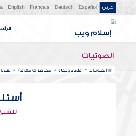
عربي
Español
Deutsch
Français
English
ia
الرئي
الصوتيات
الصوتيات
علماء ودعاة
محاضرات مفرغة
سلمان
أسئلة
للشيخ 