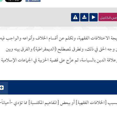
نصي الكامل
يجة الاختلافات الفقهية، وتكلم عن أقسام الخلاف وأنواعه والواجب فيه،
 وجه الحق في ذلك، وتطرق لمصطلح (الديمقراطية) والفرق بينه وبين
ة الدين بالسياسة، ثم عرَّج على قضية الحزبية في الجماعات الإسلامية
ب [الخلافات الفقهية] أو ببعض [المفاهيم المكتسبة] مما تؤدي -أحياناً-