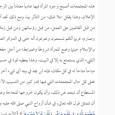
هذه المجتمعات أصبح وجود المرأة فيها عادياً معتاداً بين ال
الإعلام، وهذا يقلل -بلا شك- من التأثر بها، ومع ذلك تجد أن 
من قبل القائمين على العمل، من قبل رؤسائهن ومن قبل زملا
وصارم، فربما أنكم تسمعون وتعرفون أنه حتى في الدوائر ال
والإسلام حينما وضع للمرأة شروطاً وضوابط؛ من أجل حفظ ا
الشيء الذي يستمتع به إلا في البيت، وهذا يعطيه قوة في حسن 
مباحاً متاحاً له في كل مكان، فإنه لن يجد في بيته أي شيء آخر 
فعلى كل حال المجتمعات التي فيها قدر كبير من التسيب الأخ
المستطاع أن تبتعد عن ذلك، وأن يكون خروجها للحاجة وهي غير
أن تتمثل قول الله تعالى، في شأن أزواج النبي صلى الله عليه
فَيَطْمَعَ الَّذِي فِي قَلْبِهِ مَرَضٌ وَقُلْنَ قَوْلاً مَعْرُوفاً