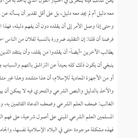
يكن كذلك فإنه يتحرى في اختيار القول الذي يأخذ به من الأ
معه دليل أم لم يجد معه دليل، بل على أقل تقدير أن يسأله عن 
وحتى إذا وصل الأمر إلى أن يقلده دون أن يفهم دليله، فهذا ال
فرضنا أن قلنا: إن التقليد ضرورة بالنسبة لفلان من الناس -مثلا
يطالب الآخرين -أيضاً- أن يقلدوا من يقلد، وأن ينتقد الذين ي
ينبغي أن يكون ذلك كله بعيداً عن التراشق بالتهم والسباب وا
أو من الأجهزة المعادية للإسلام، أن هذا متشدد وهذا غير م
والأخذ بالدليل والنص الشرعي والتحري فيه لا يمكن أن يو
الغالب: ضعف العلم الشرعي وضعف الدعاة القائمين به، وع
المسلمين العلم الشرعي المبني على أصول شرعية، على فهم ال
فهذه مشكلة موجودة حتى في البلاد الإسلامية نفسها، والجامعا