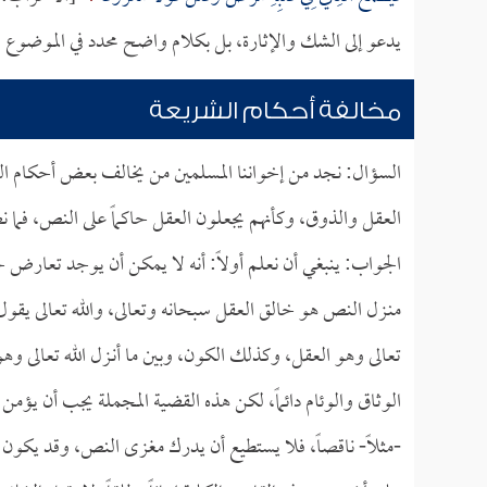
يدعو إلى الشك والإثارة، بل بكلام واضح محدد في الموضوع ا
مخالفة أحكام الشريعة
السؤال: نجد من إخواننا المسلمين من يخالف بعض أحكام الشري
العقل والذوق، وكأنهم يجعلون العقل حاكماً على النص، فما 
الجواب: ينبغي أن نعلم أولاً: أنه لا يمكن أن يوجد تعارض
منـزل النص هو خالق العقل سبحانه وتعالى، والله تعالى يقو
تعالى وهو العقل، وكذلك الكون، وبين ما أنـزل الله تعالى 
الوثاق والوئام دائماً، لكن هذه القضية المجملة يجب أن يؤمن
-مثلاً- ناقصاً، فلا يستطيع أن يدرك مغزى النص، وقد يكون فهم