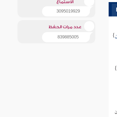
الاستماع
3095019929
عدد مرات الحفظ
ن
}
839885005
}
ن