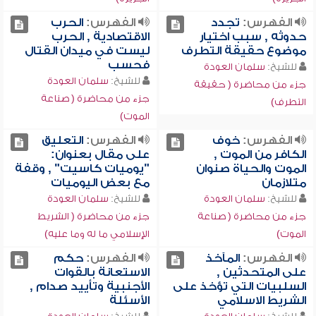
الفهرس:
تجدد
الفهرس:
الحرب
حدوثه , سبب اختيار
الاقتصادية , الحرب
موضوع حقيقة التطرف
ليست في ميدان القتال
فحسب
للشيخ:
سلمان العودة
للشيخ:
سلمان العودة
جزء من محاضرة ( حقيقة
جزء من محاضرة ( صناعة
التطرف)
الموت)
الفهرس:
خوف
الفهرس:
التعليق
الكافر من الموت ,
على مقال بعنوان:
الموت والحياة صنوان
"يوميات كاسيت" , وقفة
متلازمان
مع بعض اليوميات
للشيخ:
سلمان العودة
للشيخ:
سلمان العودة
جزء من محاضرة ( صناعة
جزء من محاضرة ( الشريط
الموت)
الإسلامي ما له وما عليه)
الفهرس:
المآخذ
الفهرس:
حكم
على المتحدثين ,
الاستعانة بالقوات
السلبيات التي تؤخذ على
الأجنبية وتأييد صدام ,
الشريط الاسلامي
الأسئلة