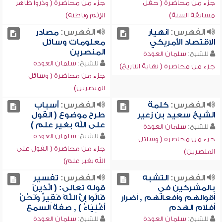
جزء من محاضرة ( حفل
جزء من محاضرة ( وذروا ظاهر
مسابقة السنة)
الإثم وباطنه)
الفهرس:
انهيار
الفهرس:
مصادر
الاقتصاد الأمريكي
معلومات وسائل
المنصرين
للشيخ:
سلمان العودة
للشيخ:
سلمان العودة
جزء من محاضرة ( نهاية التاريخ)
جزء من محاضرة ( وسائل
المنصرين)
الفهرس:
كلمة
الفهرس:
أسباب
الشيخ سعيد بن زعير
طرح موضوع ( القول
على الله بغير علم )
للشيخ:
سلمان العودة
للشيخ:
سلمان العودة
جزء من محاضرة ( وسائل
جزء من محاضرة ( القول على
المنصرين)
الله بغير علم)
الفهرس:
التشبه
الفهرس:
تفسير
بالمشركين في
قوله تعالى: ( الَّذِينَ
أقوالهم وأفعالهم , أضرار
قَالُوا إِنَّ اللَّهَ فَقِيرٌ وَنَحْنُ
أفلام الهدم
أَغْنِيَاءُ ) , صفة السمع
للشيخ:
سلمان العودة
للشيخ:
سلمان العودة