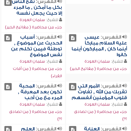
الفهرس:
نفع الناس
بكل ما أمكن , ما المرء
إلا حيث يجعل نفسه
للشيخ:
سلمان العودة
جزء من محاضرة ( مفاتيح الخير)
الفهرس:
عيسى
الفهرس:
أسباب
عليه السلام مباركاً
الحديث عن الموضوع ,
أينما كان , المباركون أينما
توطئة فيمن تكلم عن
كانوا
نفس الموضوع
للشيخ:
سلمان العودة
للشيخ:
سلمان العودة
جزء من محاضرة ( مفاتيح الخير)
جزء من محاضرة ( من آفات
القراء)
الفهرس:
الأمور التي
الفهرس:
المحبة
تقربك من الله , تفاوت
تكون بعد المعرفة ,
قلوب المؤمنين أنفسهم
المرء مع من أحب
للشيخ:
سلمان العودة
للشيخ:
سلمان العودة
جزء من محاضرة ( من تصادق
جزء من محاضرة ( من تصادق
؟!)
؟!)
الفهرس:
العناية
الفهرس:
العلم