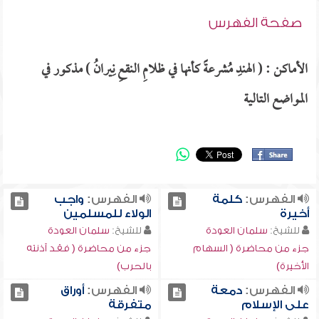
صفحة الفهرس
الأماكن : ( الهندِ مُشرعةً كأنها في ظلامِ النقعِ نِيرانُ ) مذكور في
المواضع التالية
الفهرس:
كلمة
الفهرس:
واجب
أخيرة
الولاء للمسلمين
للشيخ:
سلمان العودة
للشيخ:
سلمان العودة
جزء من محاضرة ( السهام
جزء من محاضرة ( فقد آذنته
الأخيرة)
بالحرب)
الفهرس:
دمعة
الفهرس:
أوراق
على الإسلام
متفرقة