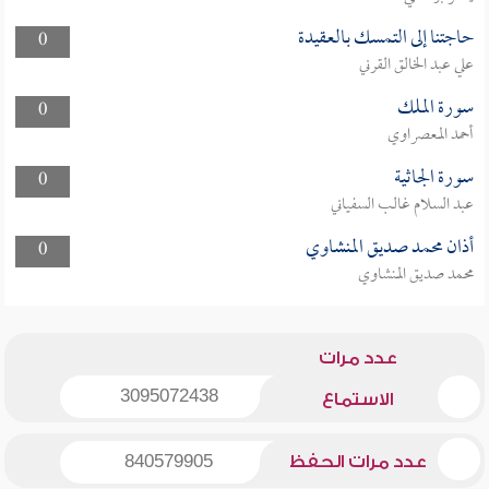
حاجتنا إلى التمسك بالعقيدة
0
علي عبد الخالق القرني
سورة الملك
0
أحمد المعصراوي
سورة الجاثية
0
عبد السلام غالب السفياني
أذان محمد صديق المنشاوي
0
محمد صديق المنشاوي
عدد مرات
3095072438
الاستماع
عدد مرات الحفظ
840579905