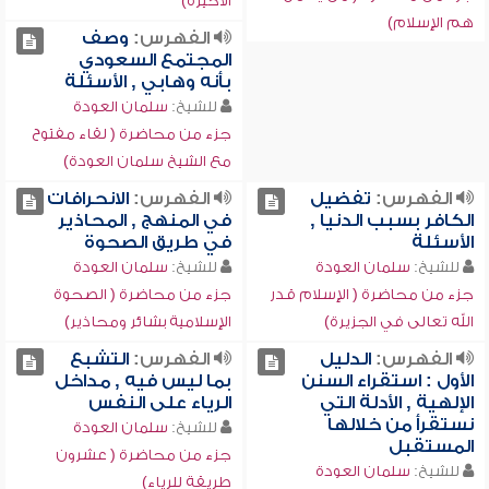
الأخيرة)
هم الإسلام)
الفهرس:
وصف
المجتمع السعودي
بأنه وهابي , الأسئلة
للشيخ:
سلمان العودة
جزء من محاضرة ( لقاء مفتوح
مع الشيخ سلمان العودة)
الفهرس:
تفضيل
الفهرس:
الانحرافات
الكافر بسبب الدنيا ,
في المنهج , المحاذير
الأسئلة
في طريق الصحوة
للشيخ:
سلمان العودة
للشيخ:
سلمان العودة
جزء من محاضرة ( الإسلام قدر
جزء من محاضرة ( الصحوة
الله تعالى في الجزيرة)
الإسلامية بشائر ومحاذير)
الفهرس:
الدليل
الفهرس:
التشبع
الأول : استقراء السنن
بما ليس فيه , مداخل
الإلهية , الأدلة التي
الرياء على النفس
نستقرأ من خلالها
للشيخ:
سلمان العودة
المستقبل
جزء من محاضرة ( عشرون
للشيخ:
سلمان العودة
طريقة للرياء)