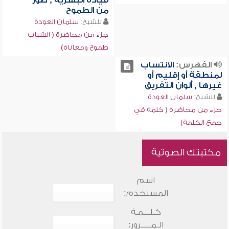
قيادة البشرية , صورٌ
من الطموح
للشيخ:
سلمان العودة
جزء من محاضرة ( الشباب
طموح ومعاناة)
الفهرس:
الانتساب
لمنطقة أو إقليم أو
غيرها , ألوان التفريق
للشيخ:
سلمان العودة
جزء من محاضرة ( كلمة في
جمع الكلمة)
مكتبتك الصوتية
اسم
المستخدم:
كـلـــمـة
الـمـــــرور: