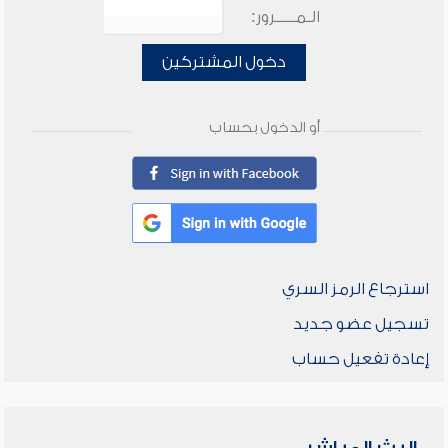
الـمـــــرور:
دخول المشتركين
أو الدخول بحساب
استرجاع الرمز السري
تسجيل عضو جديد
إعادة تفعيل حساب