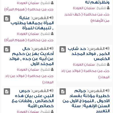
ونظرتهم له
للشيخ:
سلمان العودة
للشيخ:
سلمان العودة
جزء من محاضرة ( هموم المرأة)
جزء من محاضرة ( كيف نتحرر
الفهرس:
عناية
من الأوهام)
المرأة بجمالها مطلوب
, تنبيهات للمرأة
للشيخ:
سلمان العودة
جزء من محاضرة ( هموم المرأة)
الفهرس:
حد شارب
الفهرس:
حال
الخمر , فوائد المجلد
أحاديث بهز بن حكيم
الخامس
عن أبيه عن جده , فوائد
المجلد الأول
للشيخ:
سلمان العودة
للشيخ:
سلمان العودة
جزء من محاضرة ( فوائد من زاد
جزء من محاضرة ( فوائد من زاد
المعاد)
المعاد)
الفهرس:
جرائم
الفهرس:
حرص
خطيرة مؤذنة بفساد
النبي على بيان هذه
الأحوال , النموذج الأول من
الخصائص , وقفات مع
السنن الإلهية: سنة
خصائص الأمة
التغيير
للشيخ:
سلمان العودة