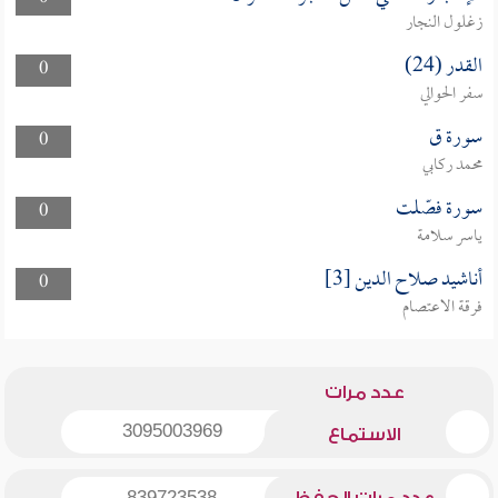
زغلول النجار
القدر (24)
0
سفر الحوالي
سورة ق
0
محمد ركابي
سورة فصّلت
0
ياسر سلامة
أناشيد صلاح الدين [3]
0
فرقة الاعتصام
عدد مرات
3095003969
الاستماع