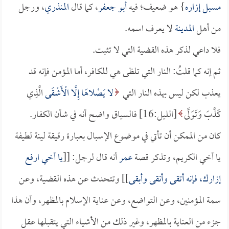
مسبل إزاره
} هو ضعيف؛ فيه
أبو جعفر
، كما قال
المنذري
، ورجل
من أهل
المدينة
لا يعرف اسمه.
فلا داعي لذكر هذه القضية التي لا تثبت.
ثم إنه كما قلتُ: النار التي تلظى هي للكافر، أما المؤمن فإنه قد
يعذب لكن ليس بهذه النار التي
لا يَصْلاهَا إِلَّا الْأَشْقَى
الَّذِي
كَذَّبَ وَتَوَلَّى
[الليل:16] فالسياق واضح أنه في شأن الكفار.
كان من الممكن أن تأتي في موضوع الإسبال بعبارة رقيقة لينة لطيفة
يا أخي الكريم، وتذكر قصة
عمر
أنه قال لرجل: [[
يا أخي ارفع
إزارك، فإنه أتقى وأنقى وأبقى
]] وتتحدث عن هذه القضية، وعن
سمة المؤمنين، وعن التواضع، وعن عناية الإسلام بالمظهر، وأن هذا
جزء من العناية بالمظهر، وغير ذلك من الأشياء التي يتقبلها عقل