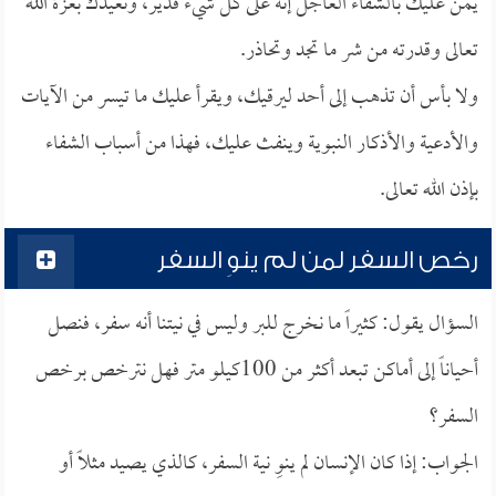
يمن عليك بالشفاء العاجل إنه على كل شيء قدير، ونعيذك بعزة الله
تعالى وقدرته من شر ما تجد وتحاذر.
ولا بأس أن تذهب إلى أحد ليرقيك، ويقرأ عليك ما تيسر من الآيات
والأدعية والأذكار النبوية وينفث عليك، فهذا من أسباب الشفاء
بإذن الله تعالى.
رخص السفر لمن لم ينوِ السفر
السؤال يقول: كثيراً ما نخرج للبر وليس في نيتنا أنه سفر، فنصل
أحياناً إلى أماكن تبعد أكثر من 100كيلو متر فهل نترخص برخص
السفر؟
الجواب: إذا كان الإنسان لم ينوِ نية السفر، كالذي يصيد مثلاً أو