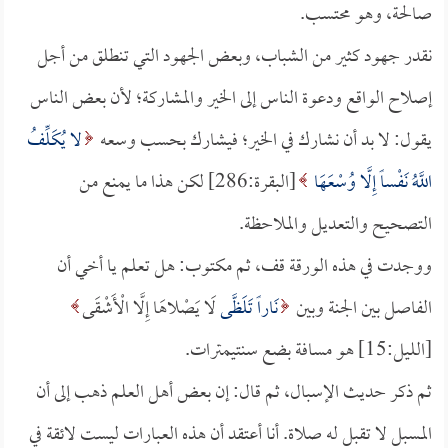
صالحة، وهو محتسب.
نقدر جهود كثير من الشباب، وبعض الجهود التي تنطلق من أجل
إصلاح الواقع ودعوة الناس إلى الخير والمشاركة؛ لأن بعض الناس
يقول: لا بد أن نشارك في الخير؛ فيشارك بحسب وسعه
لا يُكَلِّفُ
اللَّهُ نَفْساً إِلَّا وُسْعَهَا
[البقرة:286] لكن هذا ما يمنع من
التصحيح والتعديل والملاحظة.
ووجدت في هذه الورقة قف، ثم مكتوب: هل تعلم يا أخي أن
الفاصل بين الجنة وبين
نَاراً تَلَظَّى
لَا يَصْلاهَا إِلَّا الْأَشْقَى
[الليل:15] هو مسافة بضع سنتيمترات.
ثم ذكر حديث الإسبال، ثم قال: إن بعض أهل العلم ذهب إلى أن
المسبل لا تقبل له صلاة. أنا أعتقد أن هذه العبارات ليست لائقة في