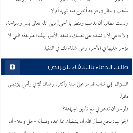
يذهب وينظر في فرجه أخرج منه شيء أم لا.
ولست مطالباً أن تذهب وتنظر يا أخي! دين الله تعالى يسر وسماحة،
ولا داعي لأن تشدد على نفسك وتعقد الأمور بهذه الطريقة؛ التي لا
تؤجر عليها في الآخرة وهي شقاء لك في الدنيا.
طلب الدعاء بالشفاء للمريض
السؤال: إني شاب قد مر عليَّ سنة وأكثر، وهناك ألمٌ في رأسي يؤذيني
دائماً.
فأرجو أن تدعو لي مع تأمين الجماعة؟
الجواب: نحن نسأل الله أن يشفيك مما تجد، ونسأله -جل وعلا- أن