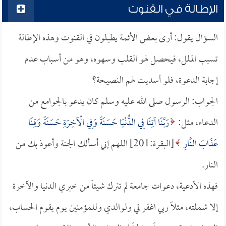
الإطالة في القنوت
السؤال يقول: أرى بعض الأئمة يطيلون في القنوت وهذه الإطالة
تسبب الملل، فيحصل لهو القلب وسهوه، وهو من أسباب عدم
إجابة الدعوة، فلو أسديت لهم النصيحة؟
الجواب: الرسول صلى الله عليه وسلم كان يدعو بالجوامع من
الدعاء، مثل:
رَبَّنَا آتِنَا فِي الدُّنْيَا حَسَنَةً وَفِي الْآخِرَةِ حَسَنَةً وَقِنَا
عَذَابَ النَّارِ
[البقرة:201] اللهم إني أسألك الجنة وأعوذ بك من
النار.
فهذه الأدعية، دعوات جامعة لم تترك شيئاً من خيري الدنيا والآخرة
إلا شملته، مثلاً ربي اغفر لي ولوالدي وللمؤمنين يوم يقوم الحساب،