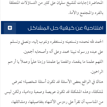
المحاضرة إجابات للشيخ سلمان على كثير من التساؤلات المتعلقة
بالفرد والمجتمع والأمة.
افتتاحية عن كيفية حل المشاكل
الحمد لله نحمده ونستعينه ونستغفره ونتوب إليه، ونصلي ونسلم
على عبده ورسوله نبينا محمد وعلى آله وأصحابه أجمعين.
اللهم علمنا ما ينفعنا، وانفعنا بما علمتنا وزدنا علماً وعملاً يا أرحم
الراحمين.
هناك في الواقع بعض الأسئلة قد تكون أسئلة شخصية؛ تعرض
لمشكلة، وهذه المشكلة قد تكون عويصة وصعبة ودامية، ولكن ليس
من المناسب أن تقرأ على رءوس الأشهاد بتفاصيلها، ومشاكلها،