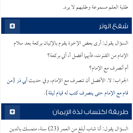
طلبة العلم مسموعة وطلبهم لا يرد.
شفع الوتر
السؤال يقول: أرى بعض الإخوة يقوم بالإتيان بركعة بعد سلام
الإمام من القنوت، فأيهما أفضل أ، آتي بركعة؟
أم أنصرف مع الإمام؟
الجواب: لا. الأفضل أن تنصرف مع الإمام، وفي حديث
أبي ذر
{
من
قام مع الإمام حتى ينصرف كتب له قيام ليلة
}.
طريقة اكتساب لذة الإيمان
السؤال يقول: أنا شاب أبلغ من العمر (23) سنة، متمسك بالدين