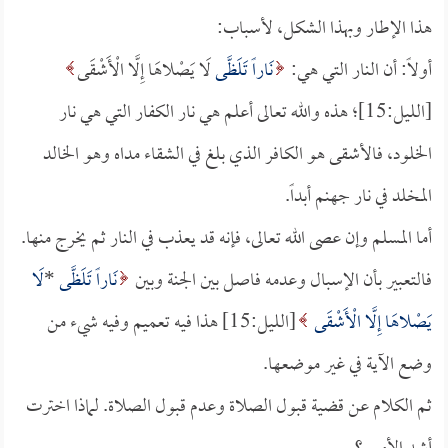
هذا الإطار وبهذا الشكل، لأسباب:
أولاً: أن النار التي هي:
نَاراً تَلَظَّى
لَا يَصْلاهَا إِلَّا الْأَشْقَى
[الليل:15]؛ هذه والله تعالى أعلم هي نار الكفار التي هي نار
الخلود، فالأشقى هو الكافر الذي بلغ في الشقاء مداه وهو الخالد
المخلد في نار جهنم أبداً.
أما المسلم وإن عصى الله تعالى، فإنه قد يعذب في النار ثم يخرج منها.
فالتعبير بأن الإسبال وعدمه فاصل بين الجنة وبين
نَاراً تَلَظَّى
*
لَا
يَصْلاهَا إِلَّا الْأَشْقَى
[الليل:15] هذا فيه تعميم وفيه شيء من
وضع الآية في غير موضعها.
ثم الكلام عن قضية قبول الصلاة وعدم قبول الصلاة. لماذا اخترت