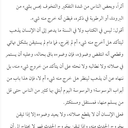
أثراً، وبعض الناس من شدة التفكير والتخوف يحس بشيء من
البرودة، أو الرطوبة في ذكره، فيظن أنه خرج منه شيء.
أقول: ليس في الكتاب ولا في السنة ما يدعو إلى أن الإنسان يذهب
ليتأكد هل أخرج منه شيء أم لم يخرج، فما دام لم يستيقن بشكل نهائي
وقطعي أنه انتقض وضوؤه، فإن وضوءه باق بحاله، وعليه أن يستمر
في صلاته ولا نطالبه ولا نحثه على أن يتأكد من خروج شيء منه، بل
ننهاه عن أن يذهب لينظر هل خرج منه شيء أم لا، فإن هذا باب من
أبواب الوسوسة؛ والوسوسة اليوم أبتلي بها كثير من الناس حتى قل
من يسلم منها، فمستقل ومستكثر.
فعلى الإنسان أن لا يقطع صلاته، ولا يعيد وضوءه إلا إذا تيقن
بخروج الحدث منه، وإذا تيقن بخروج الحدث فهو لا يحتاج إلى أن