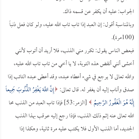
الجواب: عليه أن يكفر عن قسمه ذاك.
وبالمناسبة أقول: إن العبد إذا تاب تاب الله عليه، ولو كان فعل ذنباً
(100مرة).
فبعض الناس يقول: تكرر مني الذنب، فلا أريد أن أتوب لأنني
أخشى أنني أنقض هذه التوبة، لا يا أخي من تاب تاب الله عليه،
والله تعالى لا يرجع في شيء أعطاه عبده، وقد أعطى عبده التائب إذا
صدق وأناب إليه أن يغفر له. قال تعالى:
إِنَّ اللَّهَ يَغْفِرُ الذُّنُوبَ جَمِيعاً
إِنَّهُ هُوَ الْغَفُورُ الرَّحِيمُ
[الزمر:53] فإذا تاب العبد من الذنب محا
الله تعالى عنه إثم ذلك الذنب، فإذا رجع إليه عوقب بهذا الذنب
الجديد، أما الذنب الأول فلا يكتب عليه مرة ثانية، وهكذا إذا