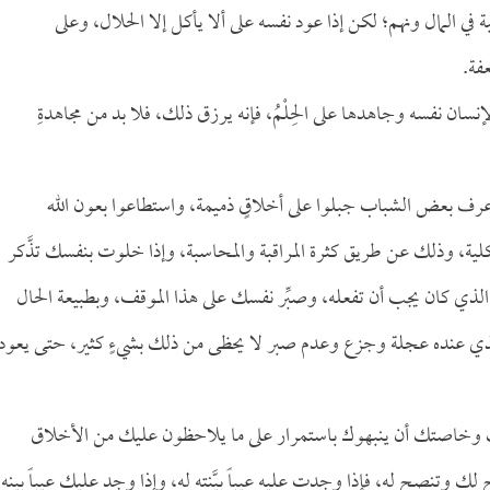
في المال ونهم؛ لكن إذا عود نفسه على ألا يأكل إلا الحلال، وعلى
فة.
د الإنسان نفسه وجاهدها على الحِلْمُ، فإنه يرزق ذلك، فلا بد من مجاهدةِ
أعرف بعض الشباب جبلوا على أخلاقٍ ذميمة، واستطاعوا بعون الله
لكلية، وذلك عن طريق كثرة المراقبة والمحاسبة، وإذا خلوت بنفسك تذَّكر
لذي كان يجب أن تفعله، وصبِّر نفسك على هذا الموقف، وبطبيعة الحال
ان الذي عنده عجلة وجزع وعدم صبر لا يحظى من ذلك بشيءٍ كثير، حتى يعود
 وخاصتك أن ينبهوك باستمرار على ما يلاحظون عليك من الأخلاق
 وتنصح له، فإذا وجدت عليه عيباً بيَّنته له، وإذا وجد عليك عيباً بينه