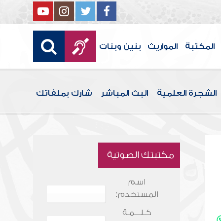
المكتبة
المواريث
بنين وبنات
الشجرة العلمية
البث المباشر
شارك بملفاتك
مكتبتك الصوتية
اسم
المستخدم:
كـلـــمـة