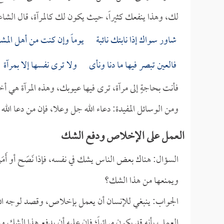
لك، وهذا ينفعك كثيراً، حيث يكون لك كالمرآة، قال الشاع
شاور سواك إذا نابتك نائبة يوماً وإن كنت من أهل الم
فالعين تبصر فيها ما دنا ونأى ولا ترى نفسها إلا بمرآة
فأنت بحاجةٍ إلى مرآة، ترى فيها عيوبك، وهذه المرآة هي أخ
ومن الوسائل المفيدة: دعاء الله جل وعلا، فإن من دعا الله
العمل على الإخلاص ودفع الشك
السؤال: هناك بعض الناس يشك في نفسه، فإذا نَصَح أو أَمَ
ويمنعها من هذا الشك؟
الجواب: ينبغي للإنسان أن يعمل بإخلاص، وقصد لوجه الله
العمل، بأنه قد يكون مرائياً؛ فإن عليه أن يدفع هذا الشك و