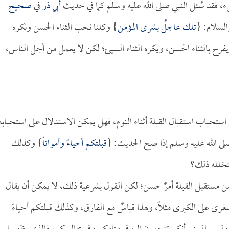
يء، فقد سُئل النبي صلى الله عليه وسلم كما في حديث
أبي ذر
في
صحيح
السلام: {
تلك عاجلُ بشرى المؤمن
} وكلنا نحب الثناء الحسن ونكره
ويفرح بالثناء الحسن، ويكره الثناء السيئ؛ لكن لا يعمل من أجل الناس،
استحباب استقبال القبلة أثناء النوم، فهل يمكن الاستدلال على استحبابه
لى الله عليه وسلم إذا صح الحديث: {
قبلتكم أحياءً وأمواتاً
} وكذلك
يتخلله ذلك؟
يمن مستقبل القبلة أمرٌ حسن؛ لكن القول بشرعية ذلك، لا يمكن أن يقال
لصغرى على الكبرى مثلاً، وهذا قياسٌ مع الفارق، وكذلك قبلتكم أحياءً