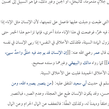
لى خِلالٍ مذمومة، كالبخل، أو الجبن وغير ذلك، فما هو السبيل إلى تحسين
 التي طبعت وجبلت عليها فاعمل على تنميتها، لأن الإنسان مثل الإناء إذا
ً فيه خمرٌ، فوضعت في هذا الإناء مادة أخرى، فإنها تزاحم هذا الخمر حتى
يبة تزول المادة السيئة، فكذلك الأخلاق في النفس؛ إذا ربى الإنسان في نفسه
ك قال
عمر
رضي الله عنه: [[
إن الإنسان قد يوجد فيه خلقٌ واحدٌ سيئ،
]] كما رواه
مالك
و
البيهقي
وغيرهما وسنده صحيح.
نسان الأخلاق الحميدة غلبت على الأخلاق السيئة.
 وسلم في حديث
أبي سعيد
المتفق عليه: {
من يتصبر يصبره الله، ومن
 حسن، وقد يكون الإنسان طبع على العجلة، وعدم الصبر، فبالتصبر
اً وديدناً له، وكذلك العفَّة: فالتعفف عن المال الحرام وعن المال