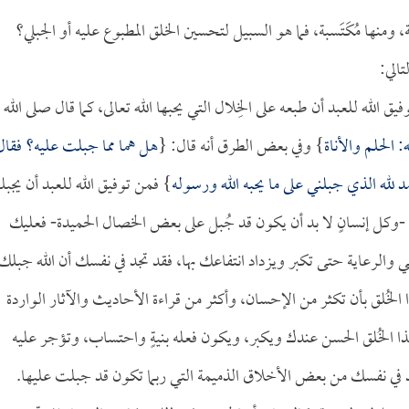
ومنها مُكَتَسبة، فما هو السبيل لتحسين الخلق المطبوع عليه أو الجبلي؟
الي:
ق الله للعبد أن طبعه على الخِلال التي يحبها الله تعالى، كما قال صلى الله
 الحلم والأناة
} وفي بعض الطرق أنه قال: {
هل هما مما جبلت عليه؟ فقال
د لله الذي جبلني على ما يحبه الله ورسوله
} فمن توفيق الله للعبد أن يجبله
-وكل إنسانٍ لا بد أن يكون قد جُبل على بعض الخصال الحميدة- فعليك
 والرعاية حتى تكبر ويزداد انتفاعك بها، فقد تجد في نفسك أن الله جبلك
خُلق بأن تكثر من الإحسان، وأكثر من قراءة الأحاديث والآثار الواردة
ذا الخُلق الحسن عندك ويكبر، ويكون فعله بنيةٍ واحتساب، وتؤجر عليه
 في نفسك من بعض الأخلاق الذميمة التي ربما تكون قد جبلت عليها.