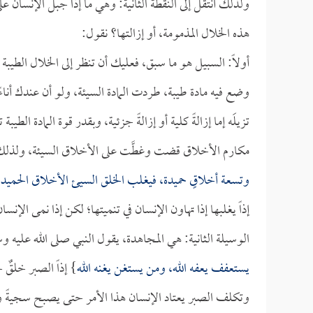
ولذلك أنتقل إلى النقطة الثانية: وهي ما إذا جبل الإنسان ع
هذه الخلال المذمومة، أو إزالتها؟ نقول:
أولاً: السبيل هو ما سبق، فعليك أن تنظر إلى الخلال الطيبة
وضع فيه مادة طيبة، طردت المادة السيئة، ولو أن عندك أناء
تزيلَه إما إزالةً كلية أو إزالةً جزئية، وبقدر قوة المادة الط
مكارم الأخلاق قضت وغطَّت على الأخلاق السيئة، ولذل
وتسعة أخلاقٍ حميدة، فيغلب الخلق السيئ الأخلاق الحميدة
إذاً يغلبها إذا تهاون الإنسان في تنميتها؛ لكن إذا نمى الإ
الوسيلة الثانية: هي المجاهدة، يقول النبي صلى الله عليه
يستعفف يعفه الله، ومن يستغن يغنه الله
} إذاً الصبر خلقٌ
وتكلف الصبر يعتاد الإنسان هذا الأمر حتى يصبح سجيةً وخلق