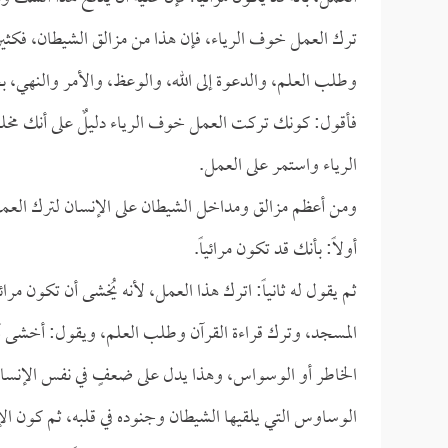
ترك العمل خوف الرياء، فإن هذا من مزالق الشيطان، فكثيرٌ م
وطلب العلم، والدعوة إلى الله، والوعظ، والأمر والنهي، بح
فأقول: كونك تركت العمل خوف الرياء دليلٌ على أنك مخلصٌ إ
الرياء واستمر على العمل.
ومن أعظم مزالق ومداخل الشيطان على الإنسان لترك الع
أولاً: بأنك قد تكون مرائياً.
ثم يقول له ثانياً: اترك هذا العمل، لأنه يُخشى أن تكون مرائ
المسجد، وترك قراءة القرآن وطلب العلم، ويقول: أخشى أن أ
الخاطر أو الوسواس، وهذا يدل على ضعفٍ في نفس الإنسان، و
الوساوس التي يلقيها الشيطان وجنوده في قلبه، ثم كون الإ