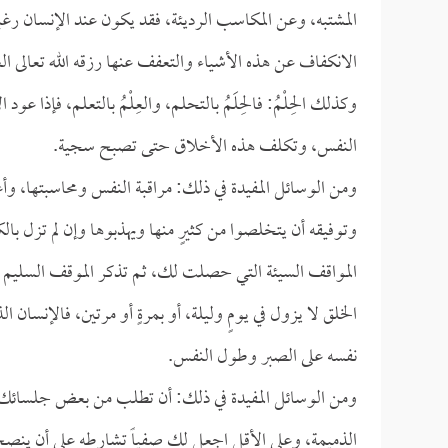
المشتبه، وعن المكاسب الرديئة، فقد يكون عند الإنسان رغبة 
الانكفاف عن هذه الأشياء والتعفف عنها رزقه الله تعالى الع
وكذلك الحِلْمُ: فالحِلَمُ بالتحلم، والعِلْمُ بالتعلم، فإذا عو
النفس، وتكلف هذه الأخلاق حتى تصبح سجية.
ومن الوسائل المفيدة في ذلك: مراقبة النفس ومحاسبتها، و
وتوفيقه أن يتخلصوا من كثيرٍ منها ويهذبوها وإن لم تزل با
المواقف السيئة التي حصلت لك، ثم تذكر الموقف السليم ا
الخلق لا يزول في يومٍ وليلة، أو بمرةٍ أو مرتين، فالإنس
نفسه على الصبر وطول النفس.
ومن الوسائل المفيدة في ذلك: أن تطلب من بعض جلسائك
الذميمة، وعلى الأقل اجعل لك صفياً تشارطه على أن ينصح لك