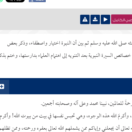
نصي الكامل
ثه صلى الله عليه وسلم ثم بين أن النبوة اختيار واصطفاء، وذكر بعض
صائص السيرة النبوية بعد التنويه إلى اهتمام العلماء بدارستها، وختم بذك
ةً للعالمين، نبينا محمد وعلى آله وصحابته أجمعين.
ه، وأكرمَ الله هذه الوجوه، وهي تحبس نفسها في بيت من بيوت الله! وأكرم
عالى أن يجعلني وإياكم ممن يشملهم الله تعالى بعفوه ورحمته، وممن تظلهم