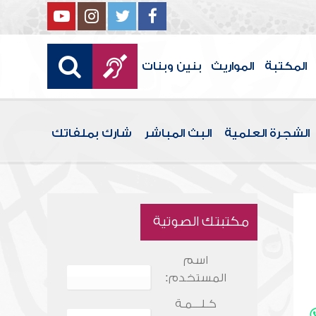
المكتبة
المواريث
بنين وبنات
الشجرة العلمية
البث المباشر
شارك بملفاتك
مكتبتك الصوتية
اسم
المستخدم:
كـلـــمـة