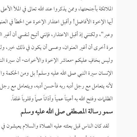
الملائكة بأجنحتها، وممن يذكروا عند الله تعالى في الملأ الأعلى.
أيها الإخوة الأفاضل! وأقبل اعتذار الإخوة عن الخطأ في ال
وعبر"، ولكنني إذ أقبل الاعتذار، فإنني أتيح لنفسي أن أغير ا
مرة أخرى أن أغير العنوان، وعسى أن يكون في ذلك خير، وليك
وليس بخافٍ عليكم -معاشر الإخوة والأخوات- أن سيرة النبي ص
الإنسان سيرة النبي صلى الله عليه وسلم! بل ومن الحكمة والأ
لأنه يتعامل مع رجل أدبه ربه فأحسن أدبه، ويتعامل مع رجل ه
الظلمات وفتح الله به أعيناً عمياً وآذاناً صماً وقلوباً غلفاً.
سمو رسالة المصطفى صلى الله عليه وسلم
لقد كان الناس قبل بعثته عليه الصلاة والسلام يعيشون في ج