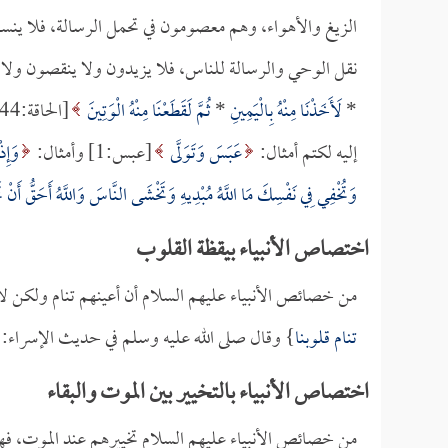
الزيغ والأهواء، وهم معصومون في تحمل الرسالة، فلا ينسون
نقل الوحي والرسالة للناس، فلا يزيدون ولا ينقصون ولا يكت
*
لَأَخَذْنَا مِنْهُ بِالْيَمِينِ
*
ثُمَّ لَقَطَعْنَا مِنْهُ الْوَتِينَ
إليه لكتم أمثال:
عَبَسَ وَتَوَلَّى
[عبس:1] وأمثال:
وَإِذ
وَتُخْفِي فِي نَفْسِكَ مَا اللَّهُ مُبْدِيهِ وَتَخْشَى النَّاسَ وَاللَّهُ أَحَقُّ أَنْ تَ
اختصاص الأنبياء بيقظة القلوب
من خصائص الأنبياء عليهم السلام أن أعينهم تنام ولكن لا 
تنام قلوبنا
} وقال صلى الله عليه وسلم في حديث الإسراء: 
اختصاص الأنبياء بالتخيير بين الموت والبقاء
من خصائص الأنبياء عليهم السلام تخييرهم عند الموت، فهم يُ