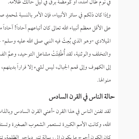
في نوم طال أمده، أو كومضة برق في ليل حالك ظلامه.
وإذا كان ذلكم في سائر الأنبياء، فإن الأمر بالنسبة لمحمدٍ 
على الأقل معظم أنبياء الله تعالى كان أتباعهم آحاداً! آح
الميلادي -وهو الذي بُعِثَ فيه النبي صلى الله عليه وسلم
والتخلف والوثنية، لقد أُطْفِئَتْ مشاعل التوحيد، وعمَّ الفس
إلى الكهوف وإلى قمم الجبال، ليس لشيء إلا فراراً بدينهم،
منوالها.
حالة الناس في القرن السادس
لقد تفنن الناس في هذا القرن -أعني القرن السادس وبالذات
الله، وكانت الأمم الكبيرة تستعمر الشعوب الصغيرة وتست
كان الكون أحوج ما يكون إلى رسالة تنير دياجير الظلمة، تن