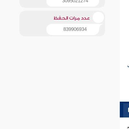
3095021274
عدد مرات الحفظ
839906934
ى
م