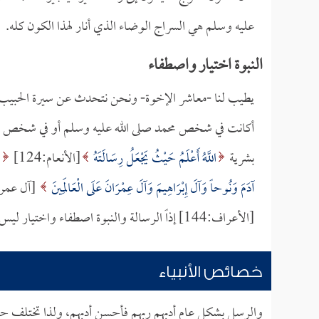
عليه وسلم هي السراج الوضاء الذي أنار لهذا الكون كله.
النبوة اختيار واصطفاء
يطيب لنا -معاشر الإخوة- ونحن نتحدث عن سيرة الحبيب ال
أكانت في شخص محمد صلى الله عليه وسلم أو في شخص غيره 
بشرية
اللَّهُ أَعْلَمُ حَيْثُ يَجْعَلُ رِسَالَتَهُ
[الأنعام:124]
ا
آدَمَ وَنُوحاً وَآلَ إِبْرَاهِيمَ وَآلَ عِمْرَانَ عَلَى الْعَالَمِينَ
[آل عمران:
[الأعراف:144] إذاً الرسالة والنبوة اصطفاء واختيار ليس غير ذلك، والله أعلم حيث يجعل رسالته.
خصائص الأنبياء
والرسل بشكل عام أدبهم ربهم فأحسن أدبهم، ولذا تختلف حي