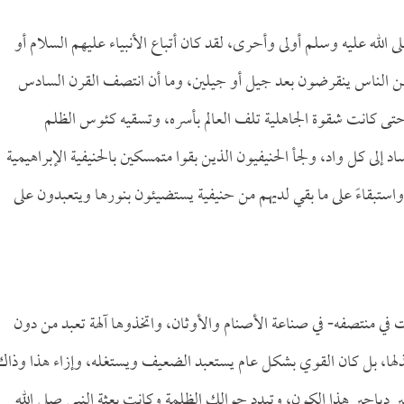
صلى الله عليه وسلم أولى وأحرى، لقد كان أتباع الأنبياء عليهم السلام أو
اداً من الناس ينقرضون بعد جيل أو جيلين، وما أن انتصف القرن السادس
- حتى كانت شقوة الجاهلية تلف العالم بأسره، وتسقيه كئوس الظلم
اد إلى كل واد، ولجأ الحنيفيون الذين بقوا متمسكين بالحنيفية الإبراهيمية
 واستبقاءً على ما بقي لديهم من حنيفية يستضيئون بنورها ويتعبدون على
 في منتصفه- في صناعة الأصنام والأوثان، واتخذوها آلهة تعبد من دون
ذلها، بل كان القوي بشكل عام يستعبد الضعيف ويستغله، وإزاء هذا وذاك
ير دياجير هذا الكون، وتبدد حوالك الظلمة وكانت بعثة النبي صلى الله