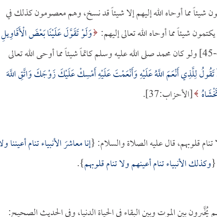
 شيئاً مما أوحاه الله إليهم إلا شيئاً قد نسخ، وهم معصومون كذلك في
مون شيئاً مما أوحاه الله تعالى إليهم:
وَلَوْ تَقَوَّلَ عَلَيْنَا بَعْضَ الْأَقَاوِيلِ
[الحاقة:44-45] ولو كان محمد صلى الله عليه وسلم كاتماً شيئاً مما أوحى الله تعالى
ْ تَقُولُ لِلَّذِي أَنْعَمَ اللَّهُ عَلَيْهِ وَأَنْعَمْتَ عَلَيْهِ أَمْسِكْ عَلَيْكَ زَوْجَكَ وَاتَّقِ اللَّهَ
خْشَاهُ
[الأحزاب:37].
تنام قلوبهم، قال عليه الصلاة والسلام: {
إنا معاشرَ الأنبياء تنام أعيننا ولا
{
وكذلك الأنبياء تنام أعينهم ولا تنام قلوبهم
}.
خَّيرون بين الموت وبين البقاء في الحياة الدنيا، وفي الحديث الصحيح: