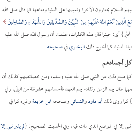
هم السلام يختارون الآخرة ونعيمها على الدنيا ومتاعها كما قال صلى الله
َعَ الَّذِينَ أَنْعَمَ اللَّهُ عَلَيْهِمْ مِنَ النَّبِيِّينَ وَالصِّدِّيقِينَ وَالشُّهَدَاءِ وَالصَّالِحِينَ
خُيِّر} أي: حينما قال هذه الكلمات، علمت أن رسول الله صلى الله عليه
لحياة الدنيا، كما أخرج ذلك
البخاري
في
صحيحه
.
تأكل أجسادهم
، كما صح ذلك عن النبي صلى الله عليه وسلم، ومن خصائصهم كذلك أن
هما طال بهم الزمن وتقادم بهم العهد فأجسامهم محفوظة من البِلَى، وفي
 كما روى ذلك
أبو داود
و
النسائي
وصححه
ابن خزيمة
وغيره كما في
نبي إلا في الموضع الذي مات فيه، وفي الحديث الصحيح: {
لم يقبر نبي إلا