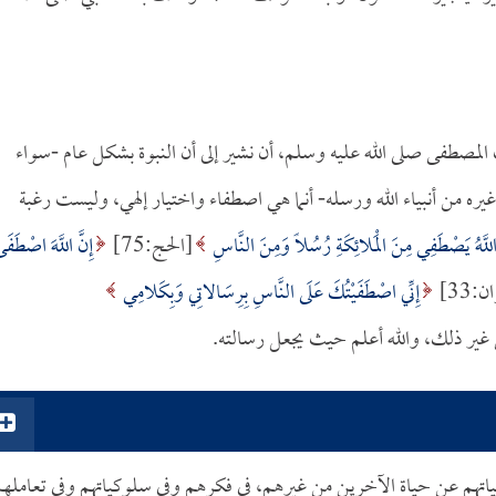
مصطفى صلى الله عليه وسلم، أن نشير إلى أن النبوة بشكل عام -سواء
من أنبياء الله ورسله- أنما هي اصطفاء واختيار إلهي، وليست رغبة
للَّهُ يَصْطَفِي مِنَ الْمَلائِكَةِ رُسُلاً وَمِنَ النَّاسِ
[الحج:75]
إِنَّ اللَّهَ اصْطَفَ
33]
إِنِّي اصْطَفَيْتُكَ عَلَى النَّاسِ بِرِسَالاتِي وَبِكَلامِي
اتهم عن حياة الآخرين من غيرهم، في فكرهم وفي سلوكياتهم وفي تعامله