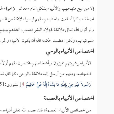
إلا من نهج منهجهم، والأنبياء بشكل عام -معاشر الإخوة- ل
اصطفاهم كما أسلفت واختارهم، فهم ليسوا ملائكة من السماء،
ولو أنـزل الله تعالى ملائكة لهؤلاء البشر لصعب التفاهم بينهم
سلوكياتهم، ولكن اقتضت حكمة الله أن يكون الأنبياء والمرس
اختصاص الأنبياء بالوحي
الأنبياء ببشريتهم مميزون وبأشخاصهم مختصون، فهم أولاً م
الحجاب، ومنهم من أرسل إليه ملائكة بالوحي، كما قال تعا
رَسُولاً فَيُوحِيَ بِإِذْنِهِ مَا يَشَاءُ إِنَّهُ عَلِيٌّ حَكِيمٌ
[الشورى:51].
اختصاص الأنبياء بالعصمة
من خصائص الأنبياء العصمة؛ فقد عصم الله تعالى أنبياءه م