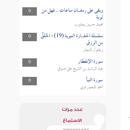
وبقى على رمضان ساعات .. فهل من
0
توبة
محمد حسين يعقوب
سلسلة الحضارة النبوية (19) - الخَلقُ
0
من الرزق
زغلول النجار
سورة الإنفطار
0
عبد الرشيد بن الشيخ علي صوفي
سورة النبأ
0
أحمد المعصراوي
عدد مرات
الاستماع