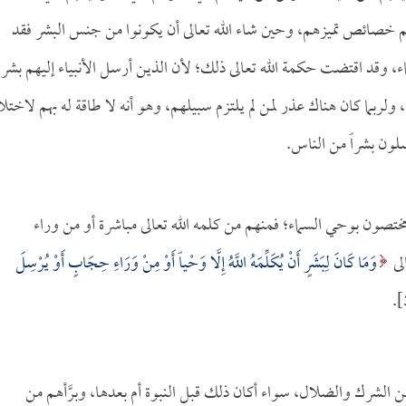
هم خصائص تميزهم، وحين شاء الله تعالى أن يكونوا من جنس البشر فقد
 وقد اقتضت حكمة الله تعالى ذلك؛ لأن الذين أرسل الأنبياء إليهم بشر،
، ولربما كان هناك عذر لمن لم يلتزم سبيلهم، وهو أنه لا طاقة له بهم لاخت
لون بشراً من الناس.
ختصون بوحي السماء؛ فمنهم من كلمه الله تعالى مباشرة أو من وراء
لى
وَمَا كَانَ لِبَشَرٍ أَنْ يُكَلِّمَهُ اللَّهُ إِلَّا وَحْياً أَوْ مِنْ وَرَاءِ حِجَابٍ أَوْ يُرْسِلَ
ن الشرك والضلال، سواء أكان ذلك قبل النبوة أم بعدها، وبرَّأهم من