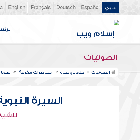
عربي
Español
Deutsch
Français
English
ia
الرئي
الصوتيات
الصوتيات
علماء ودعاة
محاضرات مفرغة
سلمان
السيرة النبوي
للشيخ 