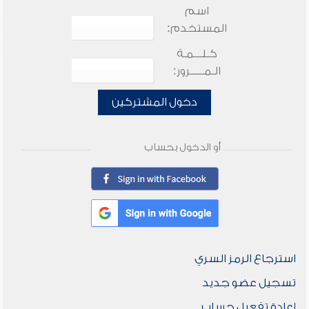
اسم
المستخدم:
كـلـــمـة
الـمـــــرور:
دخول المشتركين
أو الدخول بحساب
استرجاع الرمز السري
تسجيل عضو جديد
إعادة تفعيل حساب