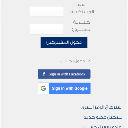
اسم
المستخدم:
كـلـــمـة
الـمـــــرور:
دخول المشتركين
أو الدخول بحساب
استرجاع الرمز السري
تسجيل عضو جديد
إعادة تفعيل حساب