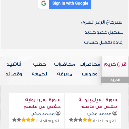
استرجاع الرمز السري
تسجيل عضو جديد
إعادة تفعيل حساب
قرآن كريم
محاضرات
محاضرات
خطب
أناشيد
ودروس
مفرغة
الجمعة
وقصائد
المزيد
المزيد
المزيد
المزيد
المزيد
سورة الفيل برواية
سورة يس برواية
حفص عن عاصم
حفص عن عاصم
محمد مكي
محمد مكي
تقييم المادة:
تقييم المادة: