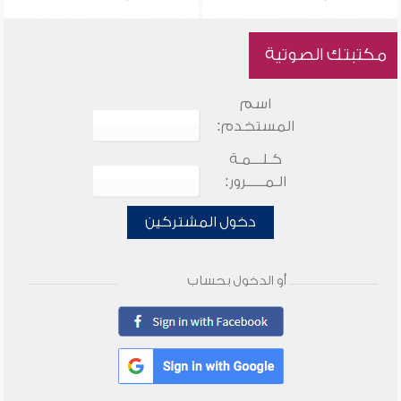
مكتبتك الصوتية
اسم
المستخدم:
كـلـــمـة
الـمـــــرور:
دخول المشتركين
أو الدخول بحساب