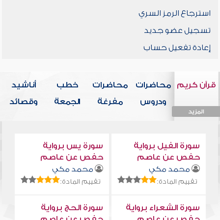
استرجاع الرمز السري
تسجيل عضو جديد
إعادة تفعيل حساب
قرآن كريم
محاضرات
محاضرات
خطب
أناشيد
ودروس
مفرغة
الجمعة
وقصائد
المزيد
المزيد
المزيد
المزيد
المزيد
سورة الفيل برواية
سورة يس برواية
حفص عن عاصم
حفص عن عاصم
محمد مكي
محمد مكي
تقييم المادة:
تقييم المادة:
سورة الشعراء برواية
سورة الحج برواية
حفص عن عاصم
حفص عن عاصم