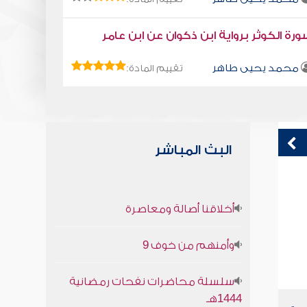
رة الكوثر برواية ابن ذكوان عن ابن عامر
محمد يحيى طاهر
تقييم المادة:
البث المباشر
قراءة صوتية لكتاب استمتع بحياتك " كتاب
ق
أخلاقنا أصالة ومعاصرة
في فنون التعامل " - أحسن النية لوجه الله
ف
محمد العريفي
وأمنهم من خوف 9
سلسلة محاضرات نفحات رمضانية
1444هـ