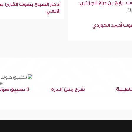
 . رابح بن دراح الجزائري
أذكار الصباح بصوت القارئ ص
ائر
الألفي
صوت أحمد الكوردي
اطبية
شرح متن الدرة
تطبيق صوتي