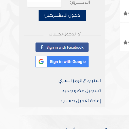
الـمـــــرور:
دخول المشتركين
أو الدخول بحساب
استرجاع الرمز السري
تسجيل عضو جديد
إعادة تفعيل حساب