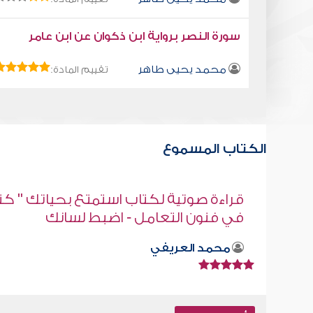
سورة النصر برواية ابن ذكوان عن ابن عامر
محمد يحيى طاهر
تقييم المادة:
الكتاب المسموع
" كتاب
(1) شبهات وردود
صابر دياب