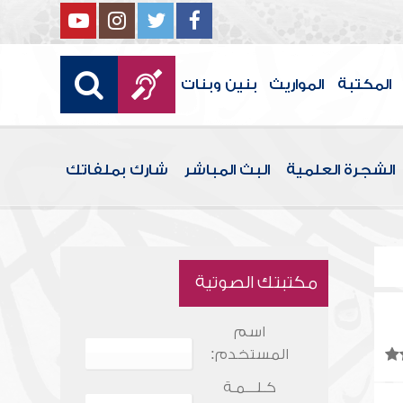
المكتبة
المواريث
بنين وبنات
الشجرة العلمية
البث المباشر
شارك بملفاتك
مكتبتك الصوتية
اسم
المستخدم:
كـلـــمـة