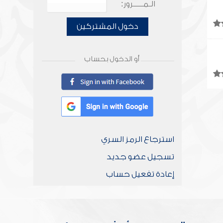
الـمـــــرور:
دخول المشتركين
أو الدخول بحساب
استرجاع الرمز السري
تسجيل عضو جديد
إعادة تفعيل حساب