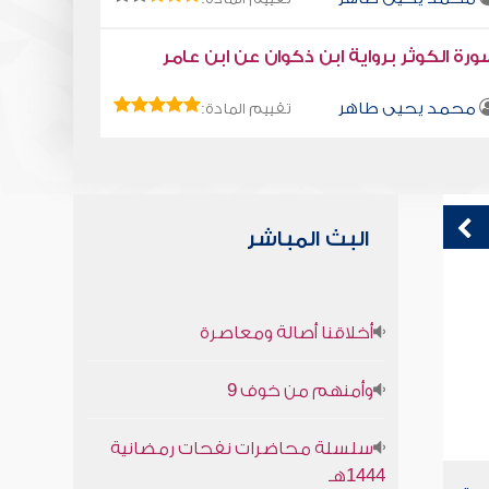
رة الكوثر برواية ابن ذكوان عن ابن عامر
محمد يحيى طاهر
تقييم المادة:
البث المباشر
كتاب تلبيس إبليس 16
ق
أخلاقنا أصالة ومعاصرة
ف
أبو الفرج ابن الجوزي
وأمنهم من خوف 9
سلسلة محاضرات نفحات رمضانية
1444هـ