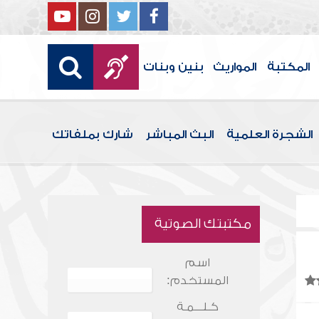
المكتبة
المواريث
بنين وبنات
الشجرة العلمية
البث المباشر
شارك بملفاتك
مكتبتك الصوتية
اسم
المستخدم:
كـلـــمـة