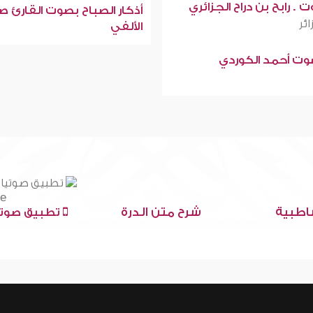
 . رابح بن دراح الجزائري
أذكار الصباح بصوت القارئ ص
ائر
الألفي
صوت أحمد الكوردي
اطبية
شرح متن الدرة
تطبيق صوتي