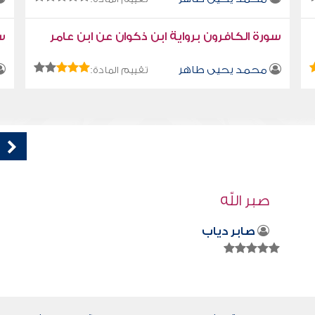
سورة الكافرون برواية ابن ذكوان عن ابن عامر
سو
محمد يحيى طاهر
تقييم المادة:
قراءة صوتية لكتاب استمتع بحياتك " كتاب
في فنون التعامل " - الصغار
محمد العريفي