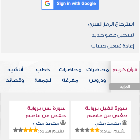
استرجاع الرمز السري
تسجيل عضو جديد
إعادة تفعيل حساب
قرآن كريم
محاضرات
محاضرات
خطب
أناشيد
ودروس
مفرغة
الجمعة
وقصائد
المزيد
المزيد
المزيد
المزيد
المزيد
سورة الفيل برواية
سورة يس برواية
حفص عن عاصم
حفص عن عاصم
محمد مكي
محمد مكي
تقييم المادة:
تقييم المادة: