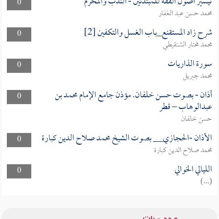
تيسير أصول الفقه للمبتدئين - الندب والمحرم
0
محمد حسن عبد الغفار
شرح زاد المستقنع_باب الغسل والتكفين [2]
0
محمد مختار الشنقيطي
سورة الذاريات
0
محمد جبريل
أذان - بصوت حسن خلفان. مؤذن جامع الإمام محمد بن
0
عبدالوهاب – قطر
حسن خلفان
الأذان -الحجازي__ بصوت الشيخ محمد صلاح الدين كبارة
0
محمد صلاح الدين كبارة
الليالي الخوالي
0
(...)