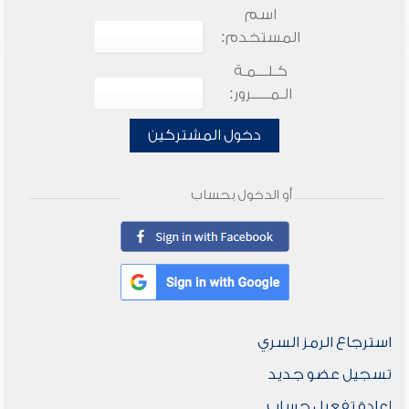
اسم
المستخدم:
كـلـــمـة
الـمـــــرور:
دخول المشتركين
أو الدخول بحساب
استرجاع الرمز السري
تسجيل عضو جديد
إعادة تفعيل حساب